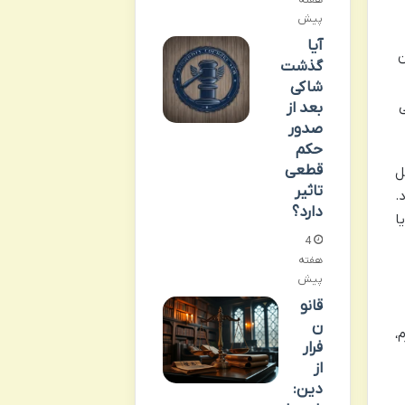
هفته
پیش
آیا
ن
گذشت
شاکی
ی
بعد از
صدور
حکم
قطعی
ل
تاثیر
.
دارد؟
ا
4
هفته
پیش
قانو
ن
،
فرار
از
دین: