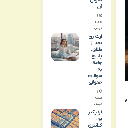
قانونی
آن
3
هفته
پیش
ارث زن
بعد از
طلاق:
پاسخ
جامع
به
سوالات
حقوقی
3
هفته
و
پیش
ز
نزدیکتر
ین
کلانتری