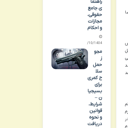
راهنما
ی جامع
ا
حقوقی،
مجازات
و احکام
ص
06/10/1404
ل
مجو
ز
ی
حمل
د
سلا
د
ح کمری
برای
بسیجیا
ن –
م
شرایط،
قوانین
م
و نحوه
ر
دریافت
م