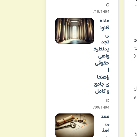
ت
03/10/1404
ماده
قانون
ی
ی
تجد
،
یدنظرخ
و
واهی
حقوقی
|
راهنما
ی جامع
ل
و کامل
و
29/09/1404
معن
ی
اخذ
د