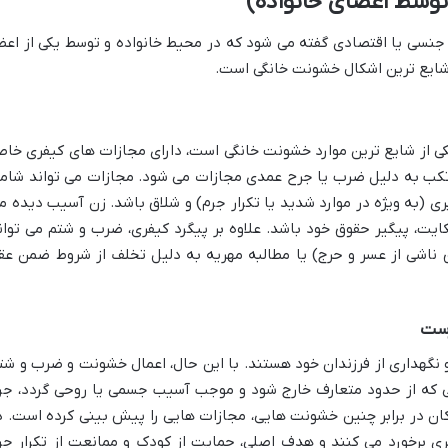
وسط اعضای خانواده)
 جنسی یا اقتصادی گفته می شود که در محیط خانواده و توسط یکی از اعض
 شایع ترین اشکال خشونت خانگی است.
ی از شایع ترین موارد خشونت خانگی است، دارای مجازات های کیفری خا
تکب به دلیل ضرب یا جرح عمدی مجازات می شود. مجازات می تواند شام
 (به ویژه در موارد شدید یا تکرار جرم) و شلاق باشد. زن آسیب دیده م
ایت، پیگیر حقوق خود باشد. علاوه بر پیگرد کیفری، ضرب و شتم می توان
ناشی از عسر و حرج) یا مطالبه مهریه به دلیل تخلف از شروط ضمن عق
رست
 نگهداری از فرزندان خود هستند. با این حال، اعمال خشونت و ضرب و شت
تی که از حدود متعارف خارج شود و موجب آسیب جسمی یا روحی گردد، جر
کان در برابر چنین خشونت هایی، مجازات هایی را پیش بینی کرده است. د
ی برخورد می کنند و هدف اصلی، حمایت از کودک و ممانعت از تکرار جر