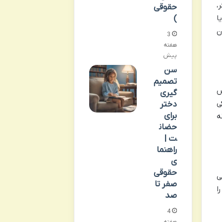
،
حقوقی
ا
)
ن
3
هفته
پیش
سن
تصمیم
ص
گیری
ی
دختر
برای
ه
حضان
ت |
راهنما
ی
حقوقی
ی
صفر تا
ا
صد
4