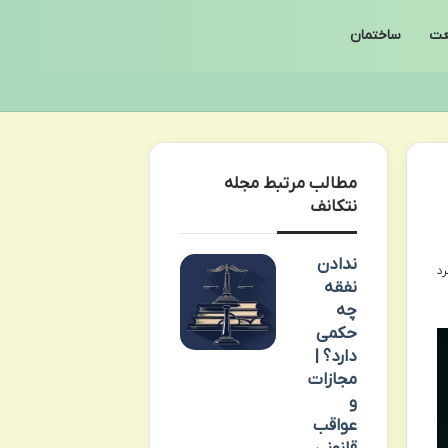
ت
ساختمان
مطالب مرتبط مجله
نتکانف
ندادن
نفقه
چه
حکمی
دارد؟ |
مجازات
و
عواقب