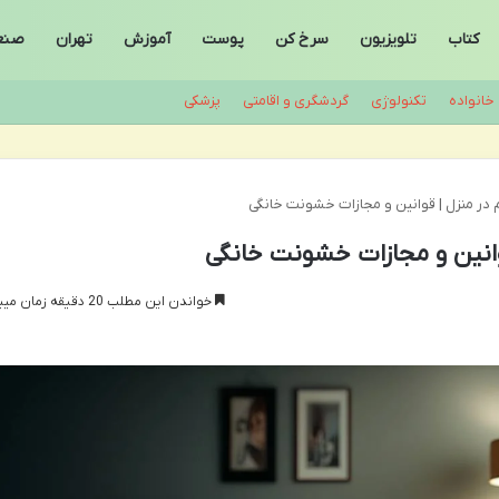
کتاب
تلویزیون
سرخ کن
پوست
آموزش
تهران
صنع
خانواده
تکنولوژی
گردشگری و اقامتی
پزشکی
ر منزل | قوانین و مجازات خشونت خانگی
انین و مجازات خشونت خانگی
خواندن این مطلب 20 دقیقه زمان میبرد