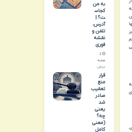
ر
به من
ه
کجاس
ن
ت؟ |
ا
آدرس،
تلفن و
ز
نقشه
م
فوری
ی
3
هفته
پیش
قرار
منع
ه
تعقیب
ی
صادر
شد
یعنی
چه؟
(معنی
،
کامل