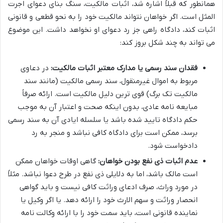
همانطور که قبلاً اشاره شد، اثبات مالکیت، سنگ بنای دعوای اجرت
المثل است. اگر خواهان نتواند مالکیت خود را به نحو قطعی و قانونی
اثبات کند، دادگاه راهی جز رد دعوای او نخواهد داشت. این موضوع
می تواند به چند شکل بروز کند:
فقدان سند رسمی یا مدارک معتبر اثبات مالکیت:
در دعاوی
مربوط به اموال غیرمنقول، سند رسمی مالکیت (مانند سند
مالکیت تک برگ) قوی ترین دلیل مالکیت است. ارائه صرفاً
مبایعه نامه عادی، بدون اینکه صحت و اعتبار آن به موجب
حکم دادگاه تایید شده باشد یا سلسله ایادی آن به سند رسمی
برسد، ممکن است برای دادگاه کافی نباشد و منجر به رد
دادخواست شود.
عدم اثبات ذی نفع بودن خواهان:
گاهی اوقات خواهان ممکن
است مالک باشد، اما به دلایلی ذی نفع در طرح دعوا نباشد. مثلاً
در مورد وراث، صرف ادعای وراثت کافی نیست و باید گواهی
انحصار وراثت و سهم الارث خود را ارائه دهد. یا اگر وکیل یا
نماینده قانونی است، باید سمت خود را با ارائه وکالت نامه