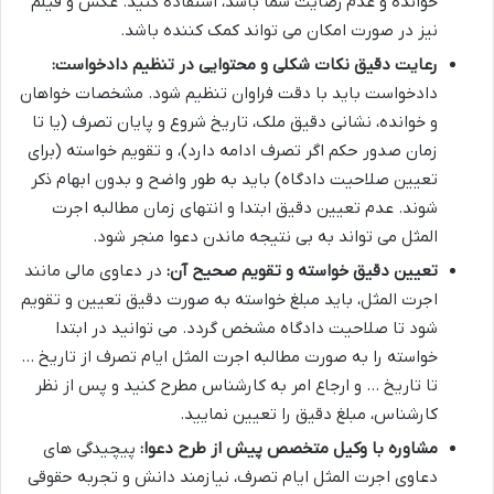
خوانده و عدم رضایت شما باشد، استفاده کنید. عکس و فیلم
نیز در صورت امکان می تواند کمک کننده باشد.
رعایت دقیق نکات شکلی و محتوایی در تنظیم دادخواست:
دادخواست باید با دقت فراوان تنظیم شود. مشخصات خواهان
و خوانده، نشانی دقیق ملک، تاریخ شروع و پایان تصرف (یا تا
زمان صدور حکم اگر تصرف ادامه دارد)، و تقویم خواسته (برای
تعیین صلاحیت دادگاه) باید به طور واضح و بدون ابهام ذکر
شوند. عدم تعیین دقیق ابتدا و انتهای زمان مطالبه اجرت
المثل می تواند به بی نتیجه ماندن دعوا منجر شود.
تعیین دقیق خواسته و تقویم صحیح آن:
در دعاوی مالی مانند
اجرت المثل، باید مبلغ خواسته به صورت دقیق تعیین و تقویم
شود تا صلاحیت دادگاه مشخص گردد. می توانید در ابتدا
خواسته را به صورت مطالبه اجرت المثل ایام تصرف از تاریخ …
تا تاریخ … و ارجاع امر به کارشناس مطرح کنید و پس از نظر
کارشناس، مبلغ دقیق را تعیین نمایید.
مشاوره با وکیل متخصص پیش از طرح دعوا:
پیچیدگی های
دعاوی اجرت المثل ایام تصرف، نیازمند دانش و تجربه حقوقی