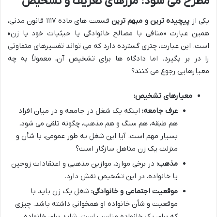
مطرح می شود: مرزهای تعریف و تشخیص
یکی از
پیچیده ترین و مبهم ترین
قسمت های ماده ۱۱۱۷ قانون مدنی،
همین عبارت «منافی با مصالح خانوادگی یا حیثیات خود یا زن»
است. این عبارت، چتری گسترده دارد که می تواند تفسیرهای متفاوتی
را در بر بگیرد. اما دادگاه ها برای تشخیص آن، معمولاً به چه
معیارهایی رجوع می کنند؟
معیارهای تشخیص:
عرف جامعه:
اینکه یک شغل در جامعه و در میان افراد
هم طبقه، هم سنگ و هم مذهب، چگونه تلقی می شود،
بسیار مهم است. آیا این شغل به طور عمومی، با شأن و
منزلت یک زن متاهل سازگار است؟
مذهب:
در برخی موارد، موازین مذهبی و اعتقادات زوجین
یا خانواده، در این تشخیص نقش دارد.
موقعیت اجتماعی و خانوادگی:
شغل یک زن باید با
موقعیت و شأن خانواده او همخوانی داشته باشد. چیزی
که برای یک خانواده مناسب است، شاید برای خانواده