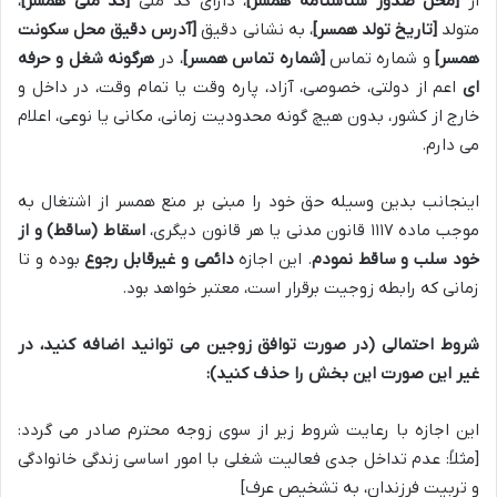
از
[محل صدور شناسنامه همسر]
، دارای کد ملی
[کد ملی همسر]
،
متولد
[تاریخ تولد همسر]
، به نشانی دقیق
[آدرس دقیق محل سکونت
همسر]
و شماره تماس
[شماره تماس همسر]
، در
هرگونه شغل و حرفه
ای
اعم از دولتی، خصوصی، آزاد، پاره وقت یا تمام وقت، در داخل و
خارج از کشور، بدون هیچ گونه محدودیت زمانی، مکانی یا نوعی، اعلام
می دارم.
اینجانب بدین وسیله حق خود را مبنی بر منع همسر از اشتغال به
موجب ماده ۱۱۱۷ قانون مدنی یا هر قانون دیگری،
اسقاط (ساقط) و از
خود سلب و ساقط نمودم
. این اجازه
دائمی و غیرقابل رجوع
بوده و تا
زمانی که رابطه زوجیت برقرار است، معتبر خواهد بود.
شروط احتمالی (در صورت توافق زوجین می توانید اضافه کنید، در
غیر این صورت این بخش را حذف کنید):
این اجازه با رعایت شروط زیر از سوی زوجه محترم صادر می گردد:
[مثلاً: عدم تداخل جدی فعالیت شغلی با امور اساسی زندگی خانوادگی
و تربیت فرزندان، به تشخیص عرف]