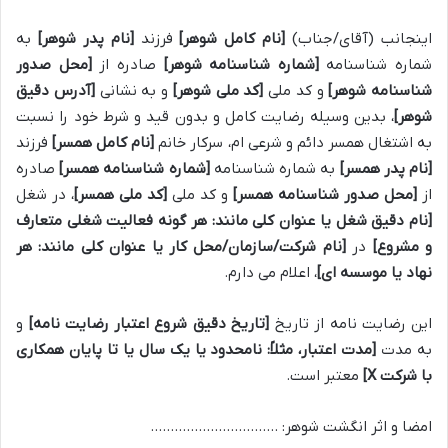
اینجانب (آقای/جناب)
[نام کامل شوهر]
فرزند
[نام پدر شوهر]
به
شماره شناسنامه
[شماره شناسنامه شوهر]
صادره از
[محل صدور
شناسنامه شوهر]
و کد ملی
[کد ملی شوهر]
و به نشانی
[آدرس دقیق
شوهر]
، بدین وسیله رضایت کامل و بدون قید و شرط خود را نسبت
به اشتغال همسر دائم و شرعی ام، سرکار خانم
[نام کامل همسر]
فرزند
[نام پدر همسر]
به شماره شناسنامه
[شماره شناسنامه همسر]
صادره
از
[محل صدور شناسنامه همسر]
و کد ملی
[کد ملی همسر]
، در شغل
[نام دقیق شغل یا عنوان کلی مانند: هر گونه فعالیت شغلی متعارف
و مشروع]
در
[نام شرکت/سازمان/محل کار یا عنوان کلی مانند: هر
نهاد یا موسسه ای]
، اعلام می دارم.
این رضایت نامه از تاریخ
[تاریخ دقیق شروع اعتبار رضایت نامه]
و
به مدت
[مدت اعتبار، مثلاً: نامحدود یا یک سال یا تا پایان همکاری
با شرکت X]
معتبر است.
امضا و اثر انگشت شوهر: …………………………..