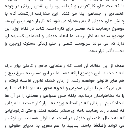
تا فعالیت های کارآفرینی و فریلنسری، زنان نقش پررنگی در چرخه
اقتصادی و اجتماعی ایفا می کنند. این مشارکت ارزشمند، گاه با
چالش های حقوقی ظریفی همراه می شود که یکی از مهم ترین آن ها،
موضوع «رضایت نامه همسر برای کار» است. شاید در نگاه اول، این
موضوع ساده به نظر برسد، اما ابعاد حقوقی و اجتماعی گسترده ای
دارد که می تواند سرنوشت شغلی و حتی زندگی مشترک زوجین را
تحت تأثیر قرار دهد.
هدف از این مقاله، آن است که راهنمایی جامع و کاملی برای درک
ابعاد مختلف این موضوع ارائه دهد. ما در این مسیر، به سراغ پیچ و
خم های قانونی خواهیم رفت، از زبان خشک قانون فاصله گرفته و
سعی می کنیم با بیانی
صمیمی و تجربه محور
، نه تنها اطلاعات لازم
را به مخاطبانمان برسانیم، بلکه حس همراهی و همدلی را در آن ها
ایجاد کنیم. از زنانی که در آستانه ورود به بازار کار هستند تا مردانی
که قصد دارند رضایت نامه ای معتبر تنظیم کنند، و حتی کارفرمایانی
که به دنبال اطمینان حقوقی در استخدام بانوان هستند، این نوشتار
می تواند
راهگشا
باشد. بیایید با هم سفری به دنیای حقوقی و