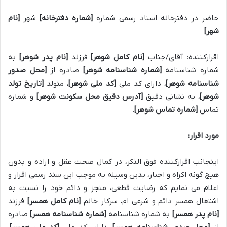
حاضر در دفترخانه اسناد رسمی شماره
[شماره دفترخانه]
شهر
[نام
شهر]
اقرارکننده: آقای/جناب
[نام کامل شوهر]
فرزند
[نام پدر شوهر]
به
شماره شناسنامه
[شماره شناسنامه شوهر]
صادره از
[محل صدور
شناسنامه شوهر]
، دارای کد ملی
[کد ملی شوهر]
، متولد
[تاریخ تولد
شوهر]
، به نشانی دقیق
[آدرس دقیق محل سکونت شوهر]
و شماره
تماس
[شماره تماس شوهر]
.
مورد اقرار:
اینجانب اقرارکننده فوق الذکر، در کمال صحت عقل و اراده و بدون
هیچ گونه اکراه و اجبار، بدین وسیله به موجب این سند رسمی اقرار و
اعلام می نمایم که رضایت قطعی، منجز و دائم خود را نسبت به
اشتغال همسر دائم و شرعی ام، سرکار خانم
[نام کامل همسر]
فرزند
[نام پدر همسر]
به شماره شناسنامه
[شماره شناسنامه همسر]
صادره