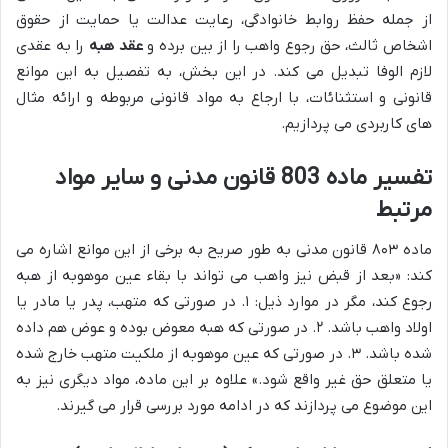
از جمله حفظ روابط خانوادگی، رعایت عدالت یا حمایت از حقوق
اشخاص ثالث، حق رجوع واهب را از بین برده و
عقد هبه
را به عقدی
لازم الوفا تبدیل می کند. در این بخش، به تفصیل به این موانع
قانونی و استثنائات، با ارجاع به مواد قانونی مربوطه و ارائه مثال
های کاربردی می پردازیم.
تفسیر ماده 803 قانون مدنی و سایر مواد
مرتبط
ماده ۸۰۳ قانون مدنی به طور صریح به برخی از این موانع اشاره می
کند: «بعد از قبض نیز واهب می تواند با بقاء عین موهوبه از هبه
رجوع کند، مگر در موارد ذیل: ۱. در صورتی که متهب، پدر یا مادر یا
اولاد واهب باشد. ۲. در صورتی که هبه معوض بوده و عوض هم داده
شده باشد. ۳. در صورتی که عین موهوبه از ملکیت متهب خارج شده
یا متعلق حق غیر واقع شود.» علاوه بر این ماده، مواد دیگری نیز به
این موضوع می پردازند که در ادامه مورد بررسی قرار می گیرند.