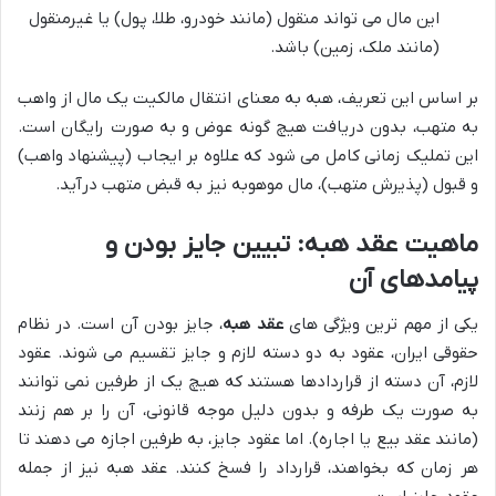
این مال می تواند منقول (مانند خودرو، طلا، پول) یا غیرمنقول
(مانند ملک، زمین) باشد.
بر اساس این تعریف، هبه به معنای انتقال مالکیت یک مال از واهب
به متهب، بدون دریافت هیچ گونه عوض و به صورت رایگان است.
این تملیک زمانی کامل می شود که علاوه بر ایجاب (پیشنهاد واهب)
و قبول (پذیرش متهب)، مال موهوبه نیز به قبض متهب درآید.
ماهیت عقد هبه: تبیین جایز بودن و
پیامدهای آن
یکی از مهم ترین ویژگی های
عقد هبه
، جایز بودن آن است. در نظام
حقوقی ایران، عقود به دو دسته لازم و جایز تقسیم می شوند. عقود
لازم، آن دسته از قراردادها هستند که هیچ یک از طرفین نمی توانند
به صورت یک طرفه و بدون دلیل موجه قانونی، آن را بر هم زنند
(مانند عقد بیع یا اجاره). اما عقود جایز، به طرفین اجازه می دهند تا
هر زمان که بخواهند، قرارداد را فسخ کنند. عقد هبه نیز از جمله