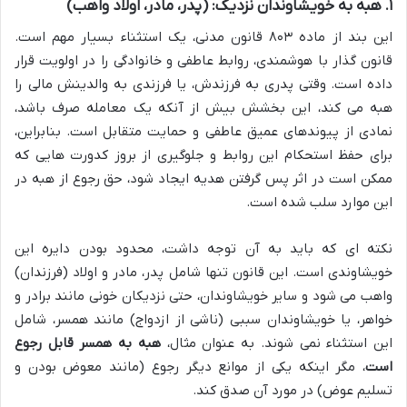
۱. هبه به خویشاوندان نزدیک: (پدر، مادر، اولاد واهب)
این بند از ماده ۸۰۳ قانون مدنی، یک استثناء بسیار مهم است.
قانون گذار با هوشمندی، روابط عاطفی و خانوادگی را در اولویت قرار
داده است. وقتی پدری به فرزندش، یا فرزندی به والدینش مالی را
هبه می کند، این بخشش بیش از آنکه یک معامله صرف باشد،
نمادی از پیوندهای عمیق عاطفی و حمایت متقابل است. بنابراین،
برای حفظ استحکام این روابط و جلوگیری از بروز کدورت هایی که
ممکن است در اثر پس گرفتن هدیه ایجاد شود، حق رجوع از هبه در
این موارد سلب شده است.
نکته ای که باید به آن توجه داشت، محدود بودن دایره این
خویشاوندی است. این قانون تنها شامل پدر، مادر و اولاد (فرزندان)
واهب می شود و سایر خویشاوندان، حتی نزدیکان خونی مانند برادر و
خواهر، یا خویشاوندان سببی (ناشی از ازدواج) مانند همسر، شامل
این استثناء نمی شوند. به عنوان مثال،
هبه به همسر قابل رجوع
است
، مگر اینکه یکی از موانع دیگر رجوع (مانند معوض بودن و
تسلیم عوض) در مورد آن صدق کند.