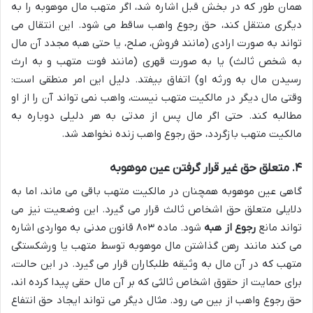
همان طور که در بخش قبل اشاره شد، اگر متهب مال موهوبه را به
دیگری منتقل کند، حق رجوع واهب ساقط می شود. این انتقال می
تواند به صورت ارادی (مانند فروش، صلح، یا حتی هبه مجدد آن مال
به شخص ثالث) یا به صورت قهری (مانند فوت متهب و به ارث
رسیدن مال به ورثه او) اتفاق بیفتد. دلیل این امر منطقی است:
وقتی مال دیگر در مالکیت متهب نیست، واهب نمی تواند آن را از او
مطالبه کند. حتی اگر مال پس از مدتی به هر دلیلی دوباره به
مالکیت متهب بازگردد، حق رجوع واهب زنده نخواهد شد.
۴. متعلق حق غیر قرار گرفتن عین موهوبه
گاهی عین موهوبه همچنان در مالکیت متهب باقی می ماند، اما به
دلایلی متعلق حق اشخاص ثالث قرار می گیرد. این وضعیت نیز می
تواند مانع
رجوع از هبه
شود. ماده ۸۰۳ قانون مدنی به مواردی اشاره
می کند مانند رهن گذاشتن مال موهوبه توسط متهب یا ورشکستگی
متهب که در آن مال به وثیقه طلبکاران قرار می گیرد. در این حالت،
برای حمایت از حقوق اشخاص ثالثی که بر آن مال حقی پیدا کرده اند،
حق رجوع واهب از بین می رود. مثال دیگر می تواند ایجاد حق انتفاع