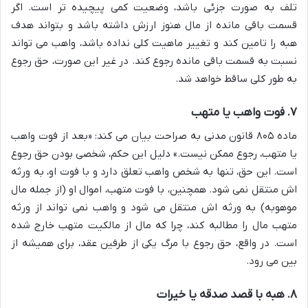
تلف به صورت جزئی باشد، وضعیت کمی پیچیده تر است. اگر
قسمت باقی مانده از مال هنوز ارزش داشته باشد و بتواند هدف
هبه را تامین کند و تغییر ماهیت کلی نداده باشد، واهب می تواند
نسبت به قسمت باقی مانده رجوع کند. در غیر این صورت، حق رجوع
به طور کلی ساقط خواهد شد.
۷. فوت واهب یا متهب
ماده ۸۰۵ قانون مدنی به صراحت بیان می کند: «بعد از فوت واهب
یا متهب، رجوع ممکن نیست.» دلیل این حکم، شخصی بودن حق رجوع
است. این حق، تنها به شخص واهب تعلق دارد و با فوت او، به ورثه
اش منتقل نمی شود. همچنین، با فوت متهب، اموال او (از جمله مال
موهوبه) به ورثه اش منتقل می شود و واهب نمی تواند از ورثه
متهب مال را مطالبه کند، چرا که مال از مالکیت متهب خارج شده
است. در واقع، حق رجوع با مرگ یکی از طرفین عقد، برای همیشه از
بین می رود.
۸. هبه با قصد صدقه یا خیرات