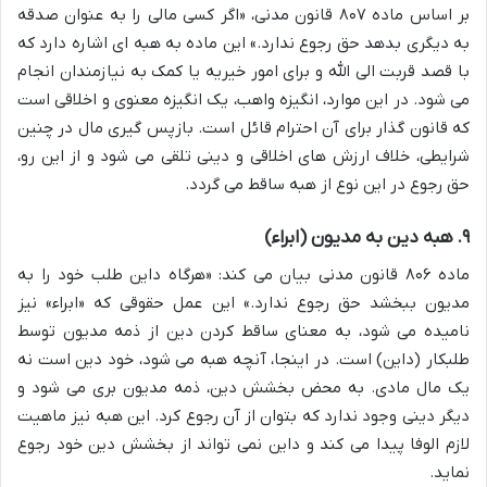
بر اساس ماده ۸۰۷ قانون مدنی، «اگر کسی مالی را به عنوان صدقه
به دیگری بدهد حق رجوع ندارد.» این ماده به هبه ای اشاره دارد که
با قصد قربت الی الله و برای امور خیریه یا کمک به نیازمندان انجام
می شود. در این موارد، انگیزه واهب، یک انگیزه معنوی و اخلاقی است
که قانون گذار برای آن احترام قائل است. بازپس گیری مال در چنین
شرایطی، خلاف ارزش های اخلاقی و دینی تلقی می شود و از این رو،
حق رجوع در این نوع از هبه ساقط می گردد.
۹. هبه دین به مدیون (ابراء)
ماده ۸۰۶ قانون مدنی بیان می کند: «هرگاه داین طلب خود را به
مدیون ببخشد حق رجوع ندارد.» این عمل حقوقی که «ابراء» نیز
نامیده می شود، به معنای ساقط کردن دین از ذمه مدیون توسط
طلبکار (داین) است. در اینجا، آنچه هبه می شود، خود دین است نه
یک مال مادی. به محض بخشش دین، ذمه مدیون بری می شود و
دیگر دینی وجود ندارد که بتوان از آن رجوع کرد. این هبه نیز ماهیت
لازم الوفا پیدا می کند و داین نمی تواند از بخشش دین خود رجوع
نماید.