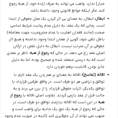
خیار) ندارد. واهب می تواند به صرف اراده خود، از هبه رجوع
کند، مگر اینکه موانع قانونی وجود داشته باشد.
ابطال:
ابطال، به معنای بی اثر کردن یک عمل حقوقی از ابتدا
است. زمانی که یک عقد، به دلیل عدم رعایت شرایط اساسی
صحت (مانند فقدان اهلیت یا عدم مشروعیت جهت معامله)
باطل تلقی شود، گویی از همان ابتدا وجود نداشته و هیچ اثر
حقوقی بر آن مترتب نیست. ابطال به دلیل نقص در ارکان
اصلی عقد رخ می دهد، در حالی که
رجوع از هبه
، ناظر بر عقدی
است که به درستی منعقد شده و صحیح بوده، اما به دلیل
جایز بودن، قابلیت برهم خوردن دارد.
اقاله (تفاسخ):
اقاله به معنای بر هم زدن یک عقد لازم، با
توافق و تراضی هر دو طرف است. در واقع، طرفین قرارداد با
توافق یکدیگر، اثرات حقوقی قرارداد را از بین می برند و به
حالت قبل از عقد بازمی گردند. تفاوت اصلی اقاله با
رجوع از
هبه
در این است که اقاله نیازمند توافق دو طرف است، در
حالی که رجوع از هبه یک حق یک جانبه برای واهب است و
متهب نمی تواند از آن جلوگیری کند (البته در صورت عدم وجود