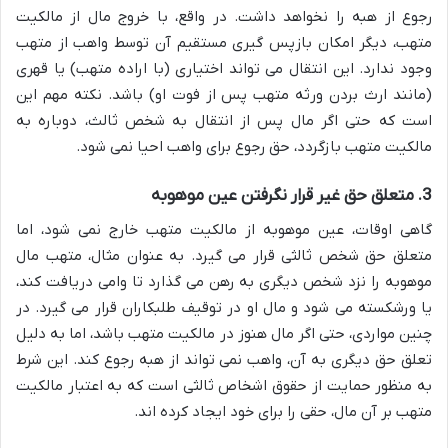
رجوع از هبه را نخواهد داشت. در واقع، با خروج مال از مالکیت
متهب، دیگر امکان بازپس گیری مستقیم آن توسط واهب از متهب
وجود ندارد. این انتقال می تواند اختیاری (با اراده متهب) یا قهری
(مانند ارث بردن ورثه متهب پس از فوت او) باشد. نکته مهم این
است که حتی اگر مال پس از انتقال به شخص ثالث، دوباره به
مالکیت متهب بازگردد، حق رجوع برای واهب احیا نمی شود.
3. متعلق حق غیر قرار نگرفتن عین موهوبه
گاهی اوقات، عین موهوبه از مالکیت متهب خارج نمی شود، اما
متعلق حق شخص ثالثی قرار می گیرد. به عنوان مثال، متهب مال
موهوبه را نزد شخص دیگری به رهن می گذارد تا وامی دریافت کند،
یا ورشکسته می شود و مال او در توقیف طلبکاران قرار می گیرد. در
چنین مواردی، حتی اگر مال هنوز در مالکیت متهب باشد، اما به دلیل
تعلق حق دیگری به آن، واهب نمی تواند از هبه رجوع کند. این شرط
به منظور حمایت از حقوق اشخاص ثالثی است که به اعتبار مالکیت
متهب بر آن مال، حقی را برای خود ایجاد کرده اند.