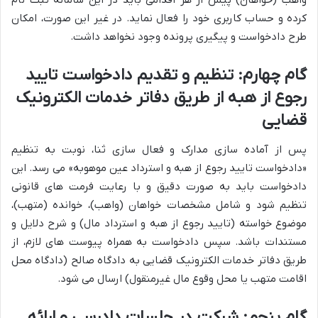
واهب (خواهان) پیش از هر اقدامی باید در این سامانه ثبت نام
کرده و حساب کاربری خود را فعال نماید. در غیر این صورت، امکان
طرح دادخواست و پیگیری پرونده وجود نخواهد داشت.
گام چهارم: تنظیم و تقدیم دادخواست تایید
رجوع از هبه از طریق دفاتر خدمات الکترونیک
قضایی
پس از آماده سازی مدارک و فعال سازی ثنا، نوبت به تنظیم
«دادخواست تایید رجوع از هبه و استرداد عین موهوبه» می رسد. این
دادخواست باید به صورت دقیق و با رعایت فرمت های قانونی
تنظیم شود و شامل مشخصات خواهان (واهب)، خوانده (متهب)،
موضوع خواسته (تایید رجوع از هبه و استرداد مال) و شرح دلایل و
مستندات باشد. سپس دادخواست به همراه پیوست های لازم، از
طریق دفاتر خدمات الکترونیک قضایی به دادگاه صالح (دادگاه محل
اقامت متهب یا محل وقوع مال غیرمنقول) ارسال می شود.
گام پنجم: شرکت در جلسات دادرسی و ارائه