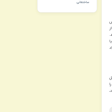
ساختمانی
اض
کی از
.
 تواند ۶ ماه تا ۱ سال یا
د
ل
 را
،