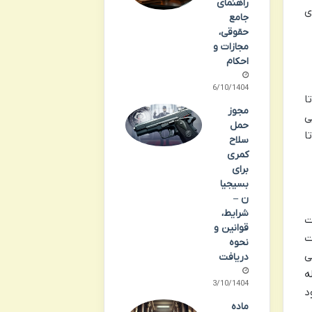
راهنمای
ی
جامع
حقوقی،
مجازات و
احکام
06/10/1404
ا
مجوز
ی
حمل
ا
سلاح
کمری
برای
بسیجیا
ن –
شرایط،
ت
قوانین و
ت
نحوه
برخی
دریافت
ه
03/10/1404
د
ماده