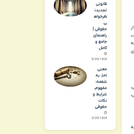
قانونی
تجدیدن
ظرخواه
ی
ز
حقوقی |
ت
راهنمای
جامع و
ه
کامل
ی
29/09/1404
معنی
اخذ به
شفعه:
،
مفهوم،
شرایط و
مانی،
نکات
حقوقی
23/09/1404
ه