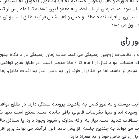
ند به صورت واقعی (تحویل مستقیم به فرد)، قانونی (تحویل به بستگان د
منزل) یا الکترونیکی (از طریق سامانه ثنا) ارسال شود. مدت زمان ارسال احضاریه معمولاً بین ۱ هفته تا ۱ م
بسیاری از افراد، نقطه عطف و حس واقعی شدن فرآیند طلاق است و آن ه
ه سوق می دهد.
ر رأی
ت و دفاعیات زوجین رسیدگی می کند. مدت زمان رسیدگی در دادگاه بدوی
بسته به نوع طلاق، پیچیدگی موضوع و تعداد جلسات مورد نیاز، از ۱ ماه تا ۶ ماه متغیر است. در طلاق های تواف
ریع تر باشد، اما در طلاق از طرف زن به دلیل نیاز به اثبات دلایل، زما
ابت نیست و به طور کامل به ماهیت پرونده بستگی دارد. در طلاق توافق
 رسیده اند و تنها تشریفات قانونی باقی مانده است، ممکن است تنها ی
ختلافات شدید است، نیاز به ارائه مدارک و شهود وجود دارد، یا مسائل مال
ی تواند به چندین جلسه افزایش یابد. این فرآیند می تواند برای افرا
ار روانی خاص خود را به همراه دارد.