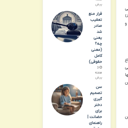
پیش
ی
قرار منع
ا
تعقیب
و
صادر
شد
یعنی
چه؟
(معنی
کامل
ع
حقوقی)
ی
3
هفته
ا
پیش
ن
سن
تصمیم
گیری
دختر
برای
ن
حضانت |
راهنمای