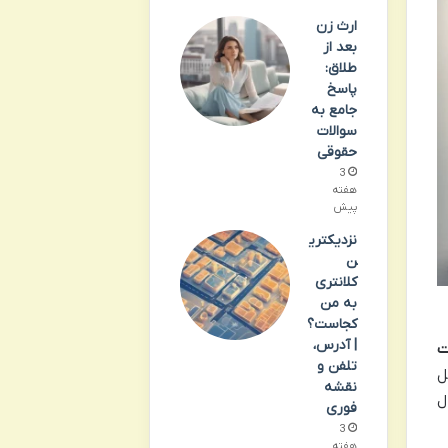
ارث زن
بعد از
طلاق:
پاسخ
جامع به
سوالات
حقوقی
3
هفته
پیش
نزدیکتری
ن
کلانتری
به من
کجاست؟
| آدرس،
ت
تلفن و
ل
نقشه
د که می تواند از ۱ ماه تا بیش از ۱ سال
فوری
3
هفته