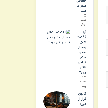
حقوقی
صفر تا
صد
4
هفته
پیش
آیا
گذشت
شاکی
بعد از
صدور
حکم
قطعی
تاثیر
دارد؟
4
هفته
پیش
قانون
فرار از
دین: