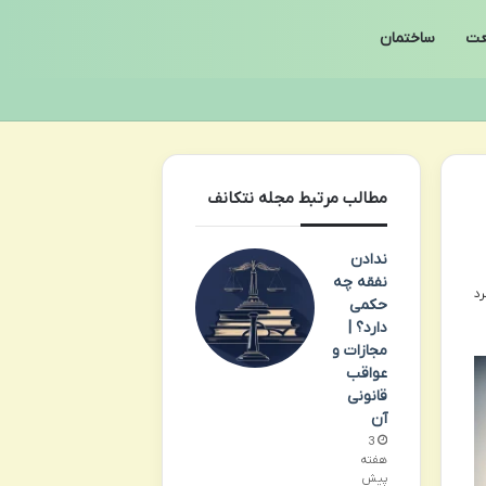
ت
ساختمان
مطالب مرتبط مجله نتکانف
ندادن
نفقه چه
حکمی
دارد؟ |
مجازات و
عواقب
قانونی
آن
3
هفته
پیش