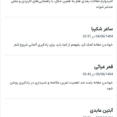
امیدوارم مقالات بعدی هم به همین شکل، با راهنمایی‌های کاربردی و عملی
:
منتشر شوند
گ
ساغر شکیبا
ف
04/06/1404 در 23:51
ت
خواندن مقاله کمک کرد بفهمم از کجا باید برای یادگیری آلمانی شروع کنم
:
گ
قمر غیاثی
ف
05/06/1404 در 03:43
ت
خواندن مقاله باعث شد اهمیت تمرین مکالمه و شنیداری در یادگیری روشن
:
شود
گ
آبتین عابدی
ف