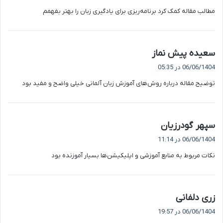
ت
مطالب مقاله کمک کرد برنامه‌ریزی برای یادگیری زبان را بهتر بفهمم
:
گ
سعیده پیش نماز
ف
06/06/1404 در 05:35
ت
توضیح مقاله درباره روش‌های آموزش زبان آلمانی خیلی واضح و مفید بود
:
گ
سپهر گودرزیان
ف
06/06/1404 در 11:14
ت
نکات مربوط به منابع آموزشی و اپلیکیشن‌ها بسیار آموزنده بود
:
گ
زری دلفانی
ف
06/06/1404 در 19:57
ت