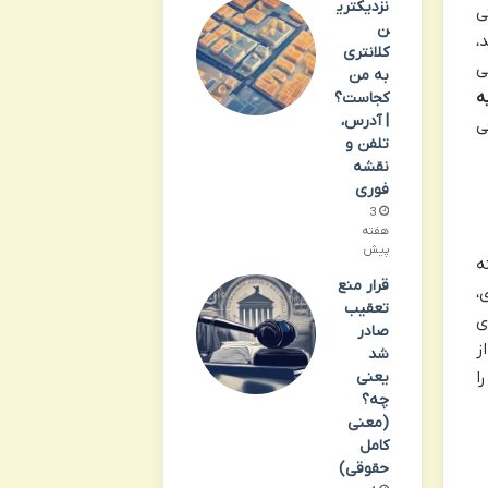
نزدیکتری
ی
ن
،
کلانتری
ی
به من
ه
کجاست؟
| آدرس،
ی
تلفن و
نقشه
فوری
3
هفته
پیش
ه
قرار منع
،
تعقیب
ی
صادر
ز
شد
یعنی
ا
چه؟
(معنی
کامل
حقوقی)