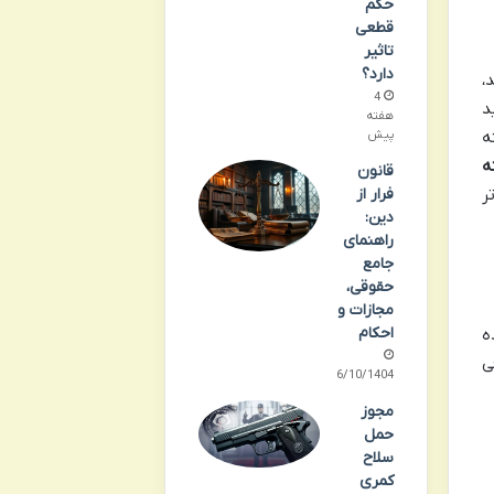
حکم
قطعی
تاثیر
دارد؟
،
4
د
هفته
ه
پیش
ه
قانون
ر
فرار از
دین:
راهنمای
جامع
حقوقی،
مجازات و
احکام
ه
ی
06/10/1404
مجوز
حمل
سلاح
کمری