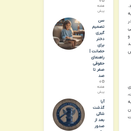
4
.
هفته
پیش
ه
سن
ر
تصمیم
ی
گیری
و
دختر
د
برای
ض
حضانت |
راهنمای
حقوقی
صفر تا
صد
4
ی
هفته
پیش
،
آیا
ه
گذشت
ن
شاکی
ت
بعد از
صدور