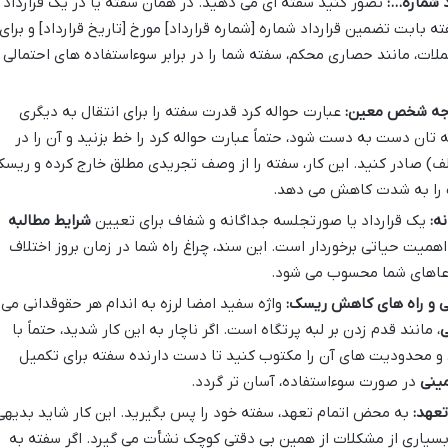
 شماره…:
تصور کنید سفته ای می دهید. در همان سفته یا در یک قرارداد
 بابت تضمین قرارداد شماره [شماره قرارداد] مورخ [تاریخ قرارداد] و برای
ات، مانند حصاری محکم، سفته شما را در برابر سوءاستفاده های احتمالی
 وجه شخص معین:
عبارت حواله کرد قدرت سفته را برای انتقال به دیگری
 تان دست به دست شود، حتماً عبارت حواله کرد را خط بزنید و آن را در
ف) صادر کنید. این کار، سفته را از وصف تجریدی مطلق خارج کرده و ریس
را به شدت کاهش می دهد.
ه:
یک قرارداد یا صورتجلسه جداگانه و شفاف برای تعیین
شرایط مطالبه
همیت حیاتی برخوردار است. این سند، چراغ راه شما در زمان بروز اختلاف
ادعاهای شما محسوب می شود.
 و راه های کاهش ریسک:
واژه سفید امضا لرزه به اندام هر حقوقدانی می
ی
، مانند قدم زدن بر لبه پرتگاه است. اگر ناچار به این کار شدید، حتماً با
 و محدودیت های آن را مکتوب کنید تا دست دارنده سفته برای تکمیل
ینی
در صورت سوءاستفاده، آسان تر گردد.
تعهد:
به محض اتمام تعهد، سفته خود را پس بگیرید. این کار شاید بدیهی
 بسیاری از مشکلات از همین بی دقتی کوچک نشأت می گیرد. اگر سفته به