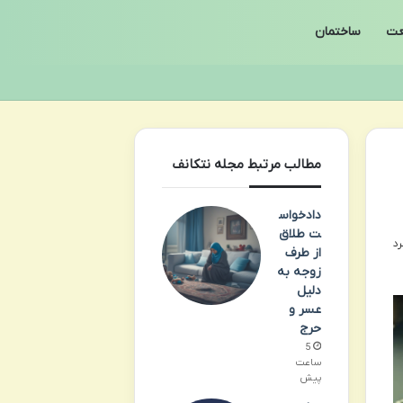
ت
ساختمان
مطالب مرتبط مجله نتکانف
دادخواس
ت طلاق
از طرف
زوجه به
دلیل
عسر و
حرج
5
ساعت
پیش