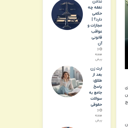
ندادن
نفقه چه
حکمی
دارد؟ |
مجازات و
عواقب
قانونی
آن
3
هفته
پیش
ارث زن
بعد از
طلاق:
پاسخ
ی
جامع به
ن
سوالات
چ
حقوقی
3
هفته
پیش
ن