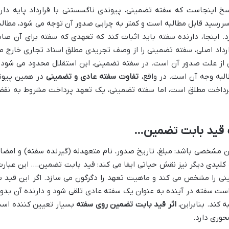
خ اینجاست که سفته تضمینی، پیوندی ناگسستنی با قرارداد پایه دارد
ررسید قابل مطالبه است و کمتر به چرایی صدور آن توجه می شود، مطالب
. اینجا، دارنده سفته باید اثبات کند که تعهدی که سفته برای آن صاد
ارداد اصلی، سفته تضمینی را از وصف تجریدی مطلق اسناد تجاری خارج م
از علت صدور آن است. در سفته تضمینی، این استقلال محدود می شود 
لبه وجه آن است. در واقع،
تفاوت سفته عادی و تضمینی
در همین پیون
رداخت مطلق است، اما سفته تضمینی، یک تعهد پرداخت مشروط به نق
 قید بابت تضمین…
رکان مشخصی باشد: مبلغ، تاریخ صدور، نام متعهدله (گیرنده سفته) و امضا
 کلیدی دیگر نیز نقش حیاتی ایفا می کند: قید بابت تضمین…. این عبارت
ی را مشخص می کند و ماهیت تعهد را دگرگون می سازد. اگر این قید ب
است سفته در آینده به عنوان یک سفته عادی تلقی شود و دارنده آن بدو
 کند. بنابراین،
اثر قید بابت تضمین روی سفته
بسیار تعیین کننده اس
حوری دارد.