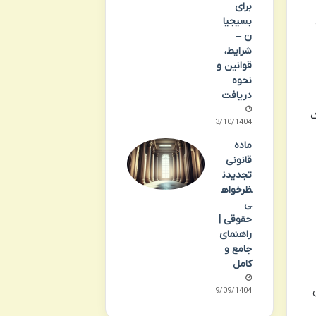
برای
بسیجیا
ن –
شرایط،
قوانین و
نحوه
دریافت
ک
03/10/1404
ماده
قانونی
تجدیدن
ظرخواه
ی
حقوقی |
راهنمای
جامع و
کامل
29/09/1404