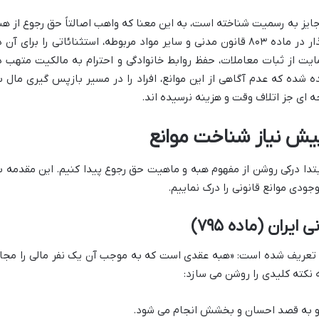
جایز به رسمیت شناخته است، به این معنا که واهب اصالتاً حق رجوع از هب
را دارد. اما این حق مطلق نیست و قانون گذار در ماده ۸۰۳ قانون مدنی و سایر مواد مربوطه، استثنائاتی را برای آن
یت از ثبات معاملات، حفظ روابط خانوادگی و احترام به مالکیت متهب د
 شده که عدم آگاهی از این موانع، افراد را در مسیر بازپس گیری مال ب
جه ای جز اتلاف وقت و هزینه نرسیده اند.
یش نیاز شناخت موانع
بتدا درکی روشن از مفهوم هبه و ماهیت حق رجوع پیدا کنیم. این مقدمه ب
جودی موانع قانونی را درک نماییم.
ران (ماده ۷۹۵)
۷) چنین تعریف شده است: «هبه عقدی است که به موجب آن یک نفر مالی را مجانا
نکته کلیدی را روشن می سازد:
 به قصد احسان و بخشش انجام می شود.