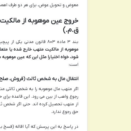
معوض و تحویل عوض، برای هر دو طرف اهمیت 
ق.م.)
بند ۳ ماده ۸۰۳ قانون مدنی یکی از پیچیده ترین و پرکاربردترین موانع رجوع را بیان می کند:
موهوبه از مالکیت متهب خارج شده یا متعلق
شود، خواه اختیارا مثل این که عین موهوبه 
است:
انتقال مال به شخص ثالث (فروش، صلح
اگر متهب مال موهوبه را به شخص ثالثی منت
رجوع واهب از بین می رود. این قاعده برای
از متهب تحصیل کرده اند. حتی اگر شخص ثالث 
حق رجوع ندارد.
در پاسخ به این پرسش که آیا اقاله (فسخ با 