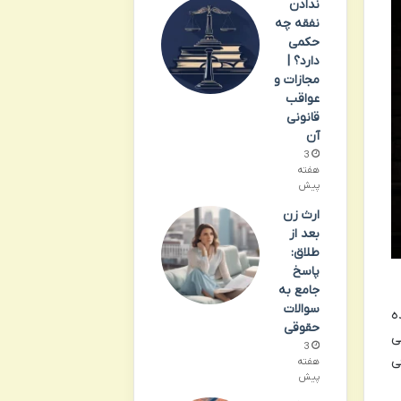
ندادن
نفقه چه
حکمی
دارد؟ |
مجازات و
عواقب
قانونی
آن
3
هفته
پیش
ارث زن
بعد از
طلاق:
پاسخ
جامع به
سوالات
ه
حقوقی
ی
3
ی
هفته
پیش