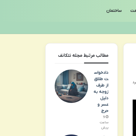
ت
ساختمان
مطالب مرتبط مجله نتکانف
دادخواس
ت طلاق
از طرف
زوجه به
دلیل
عسر و
حرج
9
ساعت
پیش