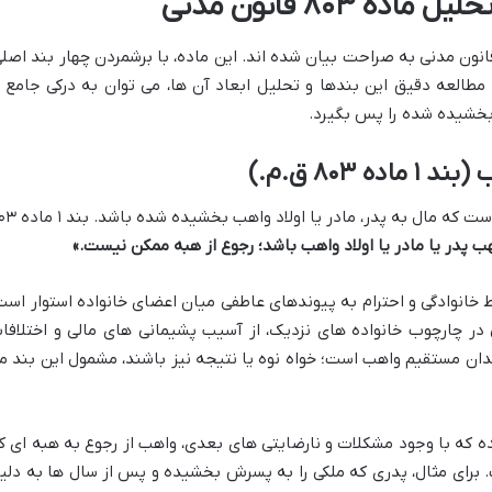
 ۸۰۳ قانون مدنی
 ترین موانع رجوع از هبه، در ماده ۸۰۳ قانون مدنی به صراحت بیان شده اند. این ماده، با برشمردن چهار بند اصل
مطالعه دقیق این بندها و تحلیل ابعاد آن ها، می توان به درکی جامع ا
بخشیده شده را پس بگیرد.
 ۸۰۳ ق.م.)
یکی از اصلی ترین موانع رجوع از هبه، زمانی است که مال به پدر، مادر
 پدر یا مادر یا اولاد واهب باشد؛ رجوع از هبه ممکن نیست.»
ط خانوادگی و احترام به پیوندهای عاطفی میان اعضای خانواده استوار است
 در چارچوب خانواده های نزدیک، از آسیب پشیمانی های مالی و اختلافا
فرزندان مستقیم واهب است؛ خواه نوه یا نتیجه نیز باشند، مشمول این بند م
ه که با وجود مشکلات و نارضایتی های بعدی، واهب از رجوع به هبه ای ک
. برای مثال، پدری که ملکی را به پسرش بخشیده و پس از سال ها به دلی