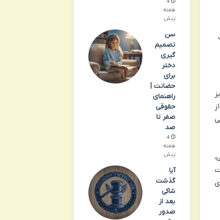
4
هفته
پیش
سن
تصمیم
گیری
دختر
برای
حضانت |
ز
راهنمای
ز
حقوقی
صفر تا
ی
صد
4
هفته
پیش
،
ت
آیا
گذشت
ی
شاکی
بعد از
صدور