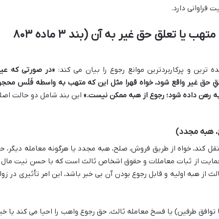
فراوانی دارد.
خروج عین موهوبه از مالکیت متهب یا تعلق حق غیر به آن (بند ۳ ماده ۸۰۳
«در صورتی که عی
ِ حق غیر واقع شود، خواه قهرا مثل این که متهب به واسطه فَلَس محجو
به رهن داده شود؛ رجوع از هبه ممکن نیست.»
این بند شامل دو حالت اصل
، هبه مجدد)
قل کند، خواه از طریق فروش، صلح، هبه مجدد یا هرگونه معامله دیگر، ح
 حمایت از ثبات معاملات و حقوق اشخاص ثالث است که با حسن نیت مال ر
از هبه اولیه و قابل رجوع بودن آن بی خبر باشد، این امر تأثیری در زوا
توافق طرفین) یا فسخ معامله ثالث، حق رجوع واهب را احیا می کند یا خیر