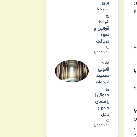
ن
برای
بسیجیا
و
ن –
شرایط،
قوانین و
نحوه
دریافت
 نیز به واهب داده شده باشد. بند ۲ ماده ۸۰۳
03/10/1404
ماده
قانونی
ا
تجدیدن
ب
ظرخواه
ع
ی
حقوقی |
راهنمای
جامع و
ا
کامل
ض
ز
29/09/1404
ه