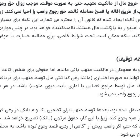
ه
خروج مال از مالکیت متهب، حتی به صورت موقت، موجب زوال حق رجو
 طریق اقاله یا فسخ معامله ثالث، حق رجوع واهب را احیا نمی کند.
زیر
ثالث ایجاد شده که قانون آن را محترم می شمارد. این نکته برای بسیار
امیدوار به بازگشت مال هستند، ناامیدکننده خواهد بود. در چنین مواردی
 کند، بلکه ممکن است تحت شرایط خاصی، برای مطالبه خسارت یا عوض
ه، توقیف)
به همچنان در مالکیت متهب باقی مانده، اما حقوقی برای شخص ثالث ب
تواند به صورت اختیاری (مانند رهن گذاشتن مال توسط متهب برای دریاف
یف مال توسط مراجع قضایی یا اداری بابت دیون متهب) باشد. در هر د
ز رجوع واهب می شود.
منتقل شده بود، بعدها توسط متهب برای تضمین یک وام بانکی در رهن قرا
ز هبه رجوع کند، زیرا با این کار، حقوق مرتهن (بانک) تضییع خواهد شد. د
که حتی اگر واهب پیش از آگاهی از رهن، قصد رجوع کرده باشد، به مح
م می شود.