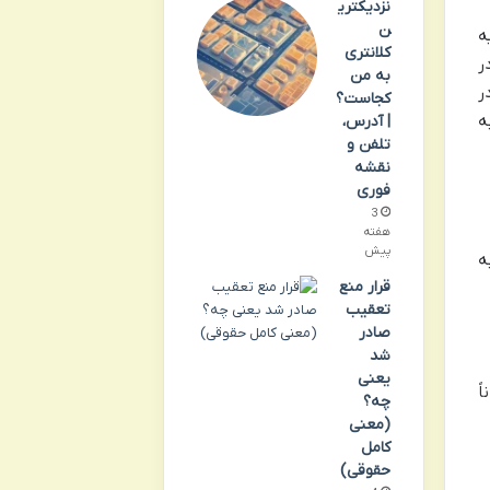
نزدیکتری
ن
ه
کلانتری
 در
به من
ر
کجاست؟
ه
| آدرس،
تلفن و
نقشه
فوری
3
هفته
پیش
ه
قرار منع
تعقیب
صادر
شد
یعنی
ً
چه؟
(معنی
کامل
حقوقی)