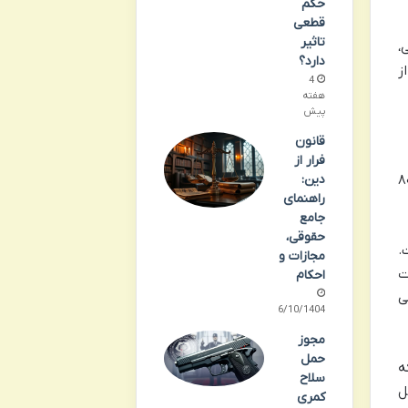
حکم
قطعی
تاثیر
ی،
دارد؟
ز
4
هفته
پیش
قانون
فرار از
دین:
 یا اولاد واهب بخشیده شده باشد. بند ۱ ماده ۸۰۳
راهنمای
جامع
حقوقی،
.
مجازات و
ت
احکام
ی
06/10/1404
مجوز
حمل
ه
سلاح
ل
کمری