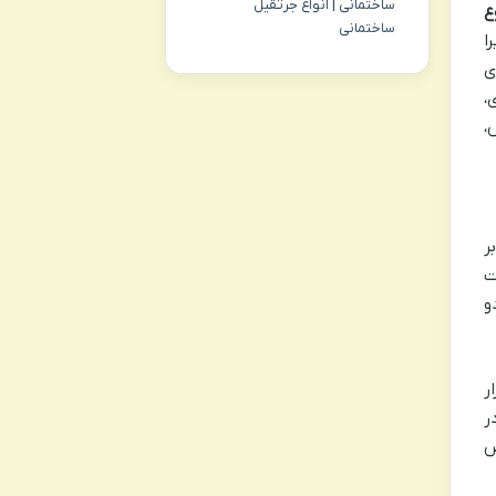
ساختمانی | انواع جرثقیل
ع
ساختمانی
ا
ی
،
،
ر
ت
و
ر
ر
ض