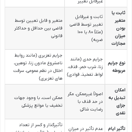
غیرقابل تغییر
ثابت یا
ثابت و غیرقابل
متغیر
متغیر و قابل تعیین توسط
تغییر توسط قاضی
بودن
قاضی بین حداقل و حداکثر
(مثلاً ۸۰ یا ۱۰۰
میزان
قانونی
ضربه)
مجازات
جرایم تعزیری (مانند روابط
جرایم حدی (مانند
نوع جرایم
نامشروع مادون زنا، توهین،
زنا، شرب خمر، قذف،
مربوطه
اخلال در نظم عمومی، سرقت
لواط، تفخیذ، قوادی)
های تعزیری)
امکان
اصولاً غیرممکن، مگر
تبدیل به
ممکن است، با وجود جهات
در حد قذف با
جزای
تخفیف یا موانع پزشکی
رضایت شاکی
نقدی
تأثیرگذار و کسر از تعداد
تأثیر ایام
عدم تأثیر در میزان