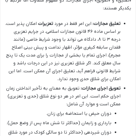
«تعلیق» و «تعویق» اجرای مجازات، دو مفهوم متفاوت اما مرتبط با
یکدیگر هستند:
تعلیق مجازات:
این امر فقط در مورد
تعزیرات
امکان پذیر است.
بر اساس ماده ۴۶ قانون مجازات اسلامی، در جرایم تعزیری
درجه ۳ تا ۸، دادگاه می تواند با وجود شرایط خاصی (مانند
فقدان سابقه کیفری مؤثر، اظهار ندامت و پیش بینی اصلاح
مجرم)، اجرای تمام یا بخشی از مجازات را برای مدت یک تا پنج
سال معلق کند. اگر شلاق تعزیری نیز در این درجات باشد و
شرایط قانونی فراهم آید، تعلیق اجرای آن ممکن است. اما این
امکان برای شلاق حدی وجود ندارد.
تعویق اجرای مجازات:
تعویق به معنای به تأخیر انداختن زمان
اجرای حکم است. این امر در هر دو نوع شلاق (حدی و تعزیری)
ممکن است و موارد آن شامل:
دوران حیض یا استحاضه برای زنان.
بارداری و زایمان (حداکثر تا شش ماه پس از وضع حمل).
دوران شیردهی (حداکثر تا دو سالگی کودک در مورد شلاق