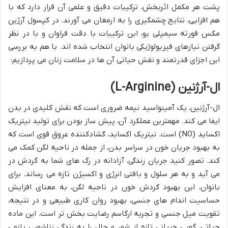
پشت هر مکمل اثربخش، ترکیبات دقیق و علمی آن قرار دارد که با
هم افزایی، نتایج چشمگیری را به ارمغان می آورند. در کپسول آرژین
مکس فورته سیمپلی یو، این ترکیبات با دقت فراوان و با در نظر
گرفتن نیازهای فیزیولوژیکی بانوان انتخاب شده اند. با هم به بررسی
این اجزای قدرتمند و نقش حیاتی آن ها در سلامت زنان می پردازیم:
ال-آرژنین (L-Arginine)
ال-آرژنین، یک آمینواسید نیمه ضروری است که نقش کلیدی در بدن
ایفا می کند. مهمترین عملکرد آن، پیش ساز بودن برای تولید نیتریک
اکساید (NO) است. نیتریک اکساید، گشادکننده عروق قوی است که
به بهبود جریان خون در سراسر بدن، از جمله در ناحیه لگن کمک می
کند. تصور کنید جریان زندگی، آزادانه در رگ های شما به گردش در
می آید و به هر سلول و بافتی انرژی و اکسیژن تازه می رساند. برای
بانوان، این بهبود گردش خون در ناحیه لگن، به معنای افزایش
حساسیت اندام های جنسی، بهبود روان کاری طبیعی و در نتیجه،
تقویت میل جنسی و تجربه ارگاسم رضایت بخش تر است. این ماده
حیاتی، گویی جریانی تازه از شور و حال را به زندگی زناشویی بازمی