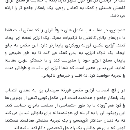
تنها بر افزایش گردش خون تمرکز دارد، بلکه با حمایت از سطح انرژی،
کاهش خستگی و کمک به تعادل روحی، یک راهکار جامع تر را ارائه
می دهد.
همچنین، در مقایسه با مکمل های صرفاً انرژی زا که ممکن است فقط
با دوزهای بالای کافئین یا ترکیبات محرک، یک انرژی لحظه ای ایجاد
کنند، آرژین مکس فورته رویکردی پایدارتر دارد. این مکمل به جای
ایجاد یک شوک انرژی، به بدن کمک می کند تا به طور طبیعی و
پایدار، سطح انرژی خود را مدیریت کند و با خستگی مزمن مقابله
نماید. این بدین معنی است که شما انرژی ای باثبات و طولانی مدت
را تجربه خواهید کرد، نه افت و خیزهای ناگهانی.
در واقع، انتخاب آرژین مکس فورته سیمپلی یو، به معنای انتخاب
یک راهکار جامع و هدفمند است. این مکمل گویی تیمی از بهترین ها
را گرد هم آورده تا به طور اختصاصی از سلامت بانوان حمایت کند.
این رویکرد، آن را به گزینه ای هوشمندانه برای بانوانی تبدیل می کند
که به دنبال حداکثر اثربخشی و یک تجربه سلامتی هدفمند هستند؛
گویی که برای هر چالش، یک راه حل تخصصی و کارآمد یافته اند.