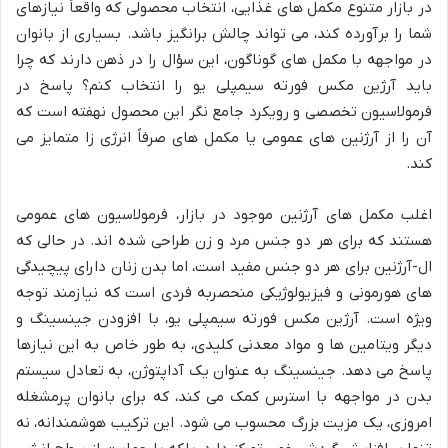
در بازار متنوع مکمل های غذایی، انتخاب محصولی که واقعاً نیازهای
شما را برآورده کند، می تواند چالش برانگیز باشد. بسیاری از بانوان
در مواجهه با مکمل های گوناگون، این سؤال را در ذهن دارند که چرا
باید آرژین مکس فورته سیمپلی یو را انتخاب کنم؟ پاسخ در
فرمولاسیون تخصصی و رویکرد جامع نگر این محصول نهفته است که
آن را از آرژنین های عمومی یا مکمل های صرفاً انرژی زا متمایز می
کند.
اغلب مکمل های آرژنین موجود در بازار، فرمولاسیون های عمومی
هستند که برای هر دو جنس مرد و زن طراحی شده اند. در حالی که
ال-آرژنین برای هر دو جنس مفید است، اما بدن زنان دارای پیچیدگی
های هورمونی و فیزیولوژیکی منحصربه فردی است که نیازمند توجه
ویژه است. آرژین مکس فورته سیمپلی یو، با افزودن جینسینگ و
دیگر ویتامین ها و مواد معدنی کلیدی، به طور خاص به این نیازها
پاسخ می دهد. جینسینگ به عنوان یک آداپتوژن، به تعادل سیستم
بدن در مواجهه با استرس کمک می کند، که برای بانوان پرمشغله
امروزی، یک مزیت بزرگ محسوب می شود. این ترکیب هوشمندانه، نه