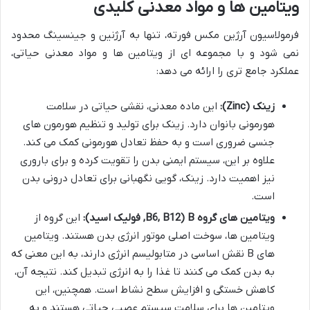
ویتامین ها و مواد معدنی کلیدی
فرمولاسیون آرژین مکس فورته، تنها به آرژنین و جینسینگ محدود
نمی شود و با مجموعه ای از ویتامین ها و مواد معدنی حیاتی،
عملکرد جامع تری را ارائه می دهد:
زینک (Zinc):
این ماده معدنی، نقشی حیاتی در سلامت
هورمونی بانوان دارد. زینک برای تولید و تنظیم هورمون های
جنسی ضروری است و به حفظ تعادل هورمونی کمک می کند.
علاوه بر این، سیستم ایمنی بدن را تقویت کرده و برای باروری
نیز اهمیت دارد. زینک، گویی نگهبانی برای تعادل درونی بدن
است.
ویتامین های گروه B (B6, B12, فولیک اسید):
این گروه از
ویتامین ها، سوخت اصلی موتور انرژی بدن هستند. ویتامین
های B نقش اساسی در متابولیسم انرژی دارند، به این معنی که
به بدن کمک می کنند تا غذا را به انرژی تبدیل کند. نتیجه آن،
کاهش خستگی و افزایش سطح نشاط است. همچنین، این
ویتامین ها برای سلامت سیستم عصبی حیاتی هستند و به