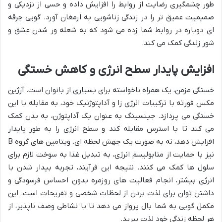
طور چشمگیری رضایت از روابط را افزایش داده و حسی از نزدیکی و
صمیمیت عمیق تر را در زندگی زناشویی به ارمغان آورد. گویی جرقه
ای دوباره در روابط شما زده می شود که به شعله ور شدن عشق و
شور زندگی کمک می کند.
افزایش پایدار سطح انرژی و کاهش خستگی
خستگی مزمن، یک همراه ناخواسته برای بسیاری از بانوان است. آرژین
مکس فورته با ترکیبات انرژی زا و آداپتوژنیک خود، به مقابله با این
خستگی می پردازد. جینسینگ به عنوان یک آداپتوژن، به بدن کمک
می کند تا با استرس مقابله کند و سطح انرژی را به طور پایدار
افزایش دهد، نه به صورت یک جهش لحظه ای. ویتامین های گروه B
نیز با حمایت از متابولیسم انرژی، به تبدیل غذا به سوخت لازم برای
سلول ها کمک می کنند. نتیجه این فرآیند، تجربه بیدار شدن با
انرژی بیشتر، انجام فعالیت های روزمره بدون احساس فرسودگی و
داشتن توان برای لذت بردن از لحظات شخصی و تفریحات است. این
مکمل گویی به شما بال پرواز می دهد تا با نشاطی وصف ناپذیر، از
هر لحظه زندگی خود لذت ببرید.