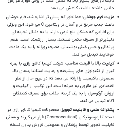
بابت دوزهای بسیار بالا که ممکن است در برخی موارد عوارض
جانبی داشته باشند، کاهش می دهد.
مزیت فرم جوشان:
همانطور که پیش تر اشاره شد، فرم جوشان
باعث جذب سریع تر و آسان تر ویتامین C می شود. این ویژگی
برای افرادی که مشکل بلع قرص دارند یا به دنبال تجربه ای
دلپذیرتر از مصرف مکمل هستند، بسیار ارزشمند است. طعم
پرتقالی و حس خنکی نوشیدنی، مصرف روزانه را به یک عادت
خوشایند تبدیل می کند.
کیفیت بالا با قیمت مناسب:
شرکت کیمیا کالای رازی با بهره
گیری از تکنولوژی های پیشرفته و رعایت استانداردهای بالا،
محصولی باکیفیت را ارائه می دهد که در عین حال از نظر
اقتصادی نیز مقرون به صرفه است. این ترکیب از کیفیت و
ارزش، آرگوسول را به یک گزینه جذاب برای مصرف کنندگان
آگاه تبدیل می کند.
پشتوانه علمی و قابلیت تجویز:
محصولات کیمیا کالای رازی در
دسته کازموسوتیکال (Cosmoceutical) قرار می گیرند و همگی
قابلیت تجویز توسط پزشکان و همچنین فروش بدون نسخه