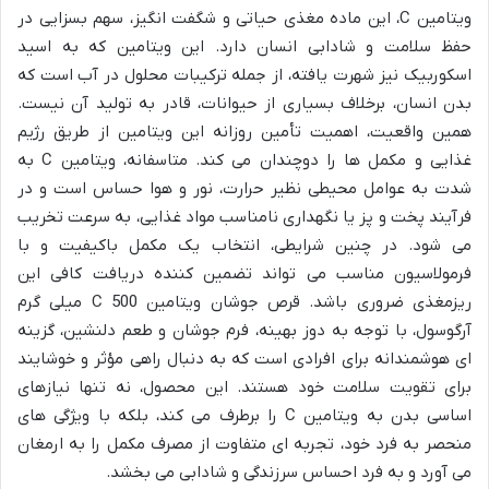
ویتامین C، این ماده مغذی حیاتی و شگفت انگیز، سهم بسزایی در
حفظ سلامت و شادابی انسان دارد. این ویتامین که به اسید
اسکوربیک نیز شهرت یافته، از جمله ترکیبات محلول در آب است که
بدن انسان، برخلاف بسیاری از حیوانات، قادر به تولید آن نیست.
همین واقعیت، اهمیت تأمین روزانه این ویتامین از طریق رژیم
غذایی و مکمل ها را دوچندان می کند. متاسفانه، ویتامین C به
شدت به عوامل محیطی نظیر حرارت، نور و هوا حساس است و در
فرآیند پخت و پز یا نگهداری نامناسب مواد غذایی، به سرعت تخریب
می شود. در چنین شرایطی، انتخاب یک مکمل باکیفیت و با
فرمولاسیون مناسب می تواند تضمین کننده دریافت کافی این
ریزمغذی ضروری باشد. قرص جوشان ویتامین C 500 میلی گرم
آرگوسول، با توجه به دوز بهینه، فرم جوشان و طعم دلنشین، گزینه
ای هوشمندانه برای افرادی است که به دنبال راهی مؤثر و خوشایند
برای تقویت سلامت خود هستند. این محصول، نه تنها نیازهای
اساسی بدن به ویتامین C را برطرف می کند، بلکه با ویژگی های
منحصر به فرد خود، تجربه ای متفاوت از مصرف مکمل را به ارمغان
می آورد و به فرد احساس سرزندگی و شادابی می بخشد.