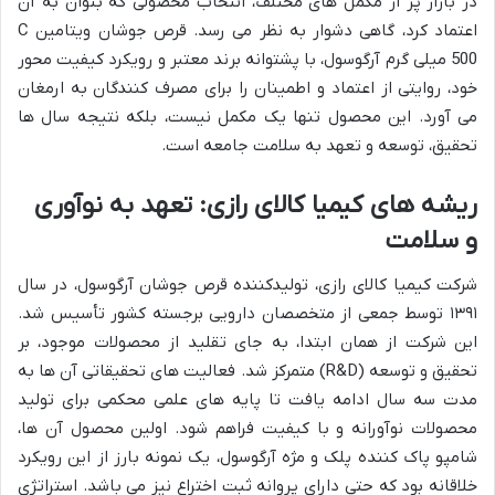
در بازار پر از مکمل های مختلف، انتخاب محصولی که بتوان به آن
اعتماد کرد، گاهی دشوار به نظر می رسد. قرص جوشان ویتامین C
500 میلی گرم آرگوسول، با پشتوانه برند معتبر و رویکرد کیفیت محور
خود، روایتی از اعتماد و اطمینان را برای مصرف کنندگان به ارمغان
می آورد. این محصول تنها یک مکمل نیست، بلکه نتیجه سال ها
تحقیق، توسعه و تعهد به سلامت جامعه است.
ریشه های کیمیا کالای رازی: تعهد به نوآوری
و سلامت
شرکت کیمیا کالای رازی، تولیدکننده قرص جوشان آرگوسول، در سال
۱۳۹۱ توسط جمعی از متخصصان دارویی برجسته کشور تأسیس شد.
این شرکت از همان ابتدا، به جای تقلید از محصولات موجود، بر
تحقیق و توسعه (R&D) متمرکز شد. فعالیت های تحقیقاتی آن ها به
مدت سه سال ادامه یافت تا پایه های علمی محکمی برای تولید
محصولات نوآورانه و با کیفیت فراهم شود. اولین محصول آن ها،
شامپو پاک کننده پلک و مژه آرگوسول، یک نمونه بارز از این رویکرد
خلاقانه بود که حتی دارای پروانه ثبت اختراع نیز می باشد. استراتژی