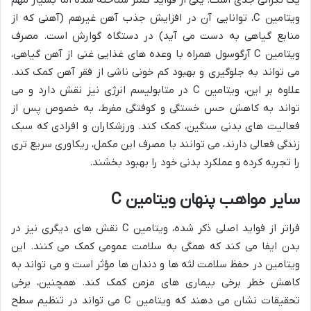
یک نگرانی جدی است. یکی از فواید کمتر شناخته شده اما بسیار مهم
ویتامین C، توانایی آن در افزایش جذب آهن غیرهم (آهنی که از
منابع گیاهی به دست می آید) در دستگاه گوارش است. مصرف
ویتامین C آرگوسول همراه با وعده های غذایی غنی از آهن گیاهی،
می تواند به جلوگیری و بهبود کم خونی ناشی از فقر آهن کمک کند.
علاوه بر این، ویتامین C در متابولیسم انرژی نیز نقش دارد و می
تواند به کاهش حس خستگی و کوفتگی مفرط، به خصوص پس از
فعالیت های بدنی سنگین، کمک کند. ورزشکاران و افرادی که سبک
زندگی فعالی دارند، می توانند با مصرف این مکمل، ریکاوری سریع تری
را تجربه کرده و عملکرد بدنی خود را بهبود بخشند.
سایر مواهب پنهان ویتامین C
فراتر از فواید اصلی ذکر شده، ویتامین C نقش های دیگری نیز در
بدن ایفا می کند که همگی به سلامت عمومی کمک می کنند. این
ویتامین در حفظ سلامت لثه ها و دندان ها مؤثر است و می تواند به
کاهش خطر برخی بیماری های مزمن کمک کند. همچنین، برخی
تحقیقات نشان می دهند که ویتامین C می تواند در تنظیم سطح