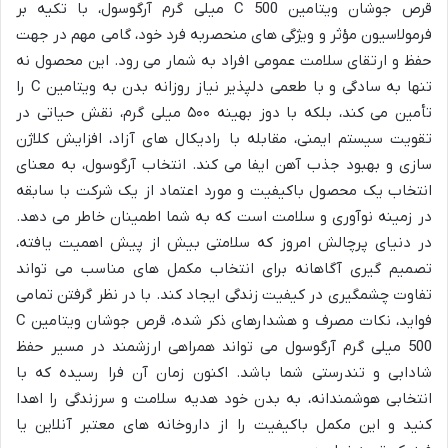
قرص جوشان ویتامین C 500 میلی گرم آرگوسول، با تکیه بر
فرمولاسیون مؤثر و ویژگی های منحصربه فرد خود، گامی مهم در جهت
حفظ و ارتقای سلامت عمومی افراد به شمار می رود. این محصول نه
تنها به سادگی و با طعمی دلپذیر نیاز روزانه بدن به ویتامین C را
تأمین می کند، بلکه با دوز بهینه ۵۰۰ میلی گرم، نقش حیاتی در
تقویت سیستم ایمنی، مقابله با رادیکال های آزاد، افزایش کلاژن
سازی و بهبود جذب آهن ایفا می کند. انتخاب آرگوسول، به معنای
انتخاب یک محصول باکیفیت و مورد اعتماد از یک شرکت با سابقه
در زمینه نوآوری و سلامت است که به شما اطمینان خاطر می دهد.
در دنیای پرچالش امروز که سلامتی بیش از پیش اهمیت یافته،
تصمیم گیری آگاهانه برای انتخاب مکمل های مناسب می تواند
تفاوت چشمگیری در کیفیت زندگی ایجاد کند. با در نظر گرفتن تمامی
فواید، نکات مصرف و هشدارهای ذکر شده، قرص جوشان ویتامین C
500 میلی گرم آرگوسول می تواند همراهی ارزشمند در مسیر حفظ
شادابی و تندرستی شما باشد. اکنون زمان آن فرا رسیده که با
انتخابی هوشمندانه، به بدن خود هدیه سلامت و سرزندگی را اهدا
کنید و این مکمل باکیفیت را از داروخانه های معتبر آنلاین یا