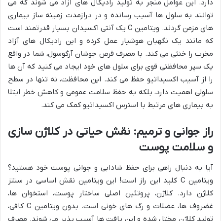
دارد. این عوامل منجر به تولید رادیکال های آزاد می شوند که می
توانند به سلول ها آسیب رسانده و در درازمدت زمینه ساز بیماری
های مزمن گردند. ویتامین C یک آنتی اکسیدان بسیار قدرتمند است
که مانند یک نگهبان هوشیار عمل کرده و این رادیکال های آزاد
مخرب را خنثی می کند. با مصرف قرص جوشان آرگوسول، شما در واقع
یک سپر محافظتی قوی برای سلول های خود ایجاد می کنید که آن ها
را از آسیب اکسیداتیو حفظ می کند. این محافظت، نه تنها در سطح
سلولی اهمیت دارد، بلکه به حفظ سلامت عمومی و کاهش خطر ابتلا
به بیماری های مرتبط با استرس اکسیداتیو کمک می کند.
راز جوانی و ترمیم: نقش حیاتی در کلاژن سازی
و سلامت پوست
آیا به دنبال راهی برای حفظ شادابی و جوانی پوست خود هستید؟
ویتامین C کلید این راز است! این ویتامین نقش اساسی در سنتز
کلاژن دارد. کلاژن، پروتئین اصلی ساختار پوست، استخوان ها،
غضروف ها، عضلات و رگ های خونی است. بدون ویتامین C کافی،
تولید کلاژن مختل شده و این بافت ها آسیب پذیر می شوند. مصرف