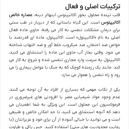
ترکیبات اصلی و فعال
قلب تپنده محلول بخور اکالیپتوس اینهالر دینه،
عصاره خالص
اکالیپتوس
است. این گیاه باستانی، که از دیرباز در طب سنتی
برای درمان مشکلات تنفسی به کار می رفته، حاوی ماده فعال
اصلی به نام «اکالیپتول» است. اکالیپتول، ماده ای قدرتمند با
خواص ضد احتقان، ضد میکروب، خلط آور و ضد التهاب شناخته
می شود. وقتی بخار آب حاوی این ماده را استنشاق می کنید،
اکالیپتول به سرعت وارد مجاری تنفسی شده و شروع به کار می
کند. مانند یک رزمنده کوچک که به جنگ با عوامل بیماری زا می
رود و راه تنفس را هموار می سازد.
یکی از نکات مهمی که بسیاری از افراد به آن توجه می کنند،
عدم وجود مواد شیمیایی مضر یا افزودنی های غیرضروری در
فرمولاسیون این محلول است. این ویژگی به شما اطمینان می
دهد که آنچه استنشاق می کنید، تا حد امکان خالص و طبیعی
است و می توانید با خیالی آسوده از آن برای خود و عزیزانتان (با
رعایت محدودیت های سنی) استفاده کنید. حس پاکی و طراوت