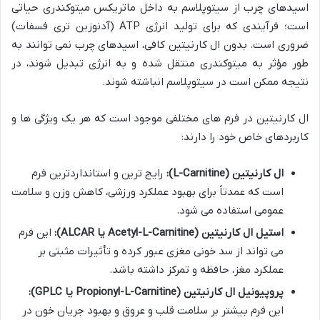
اسیدهای چرب از سیتوپلاسم به داخل ماتریکس میتوکندری حیاتی
است؛ فرآیندی که برای تولید انرژی ATP (آدنوزین تری فسفات)
ضروری است. بدون ال کارنیتین کافی، اسیدهای چرب نمی توانند به
طور مؤثر به میتوکندری منتقل شده و به انرژی تبدیل شوند، در
نتیجه ممکن است در سیتوپلاسم انباشته شوند.
ال کارنیتین در فرم های مختلفی موجود است که هر یک ویژگی ها و
کاربردهای خاص خود را دارند:
ال کارنیتین (L-Carnitine):
رایج ترین و استانداردترین فرم
است که عمدتاً برای بهبود عملکرد ورزشی، کاهش وزن و سلامت
عمومی استفاده می شود.
استیل ال کارنیتین (Acetyl-L-Carnitine یا ALCAR):
این فرم
می تواند از سد خونی مغزی عبور کرده و تأثیرات مثبتی بر
عملکرد مغز، حافظه و تمرکز داشته باشد.
پروپیونیل ال کارنیتین (Propionyl-L-Carnitine یا GPLC):
این فرم بیشتر بر سلامت قلب و عروق و بهبود جریان خون در