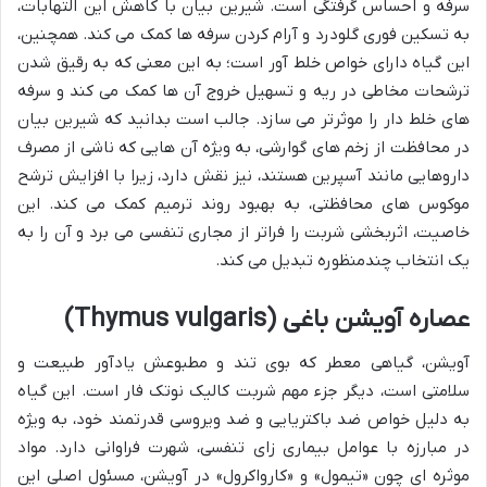
سرفه و احساس گرفتگی است. شیرین بیان با کاهش این التهابات،
به تسکین فوری گلودرد و آرام کردن سرفه ها کمک می کند. همچنین،
این گیاه دارای خواص خلط آور است؛ به این معنی که به رقیق شدن
ترشحات مخاطی در ریه و تسهیل خروج آن ها کمک می کند و سرفه
های خلط دار را موثرتر می سازد. جالب است بدانید که شیرین بیان
در محافظت از زخم های گوارشی، به ویژه آن هایی که ناشی از مصرف
داروهایی مانند آسپرین هستند، نیز نقش دارد، زیرا با افزایش ترشح
موکوس های محافظتی، به بهبود روند ترمیم کمک می کند. این
خاصیت، اثربخشی شربت را فراتر از مجاری تنفسی می برد و آن را به
یک انتخاب چندمنظوره تبدیل می کند.
عصاره آویشن باغی (Thymus vulgaris)
آویشن، گیاهی معطر که بوی تند و مطبوعش یادآور طبیعت و
سلامتی است، دیگر جزء مهم شربت کالیک نوتک فار است. این گیاه
به دلیل خواص ضد باکتریایی و ضد ویروسی قدرتمند خود، به ویژه
در مبارزه با عوامل بیماری زای تنفسی، شهرت فراوانی دارد. مواد
موثره ای چون «تیمول» و «کارواکرول» در آویشن، مسئول اصلی این