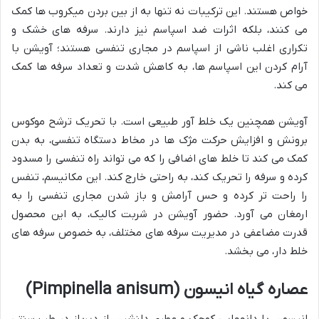
خواص هستند. این ترکیبات نه تنها به از بین بردن میکروب ها کمک
می کنند، بلکه اثرات ضد اسپاسم نیز دارند. سرفه های خشک و
تکراری اغلب ناشی از اسپاسم در مجاری تنفسی هستند؛ آویشن با
آرام کردن این اسپاسم ها، به کاهش شدت و تعداد سرفه ها کمک
می کند.
آویشن همچنین یک خلط آور طبیعی است. با تحریک ترشح موکوس
برونش و افزایش حرکت مژک ها در مخاط دستگاه تنفسی، به بدن
کمک می کند تا خلط های اضافی را که می تواند راه تنفسی را مسدود
کرده و سرفه را تحریک کند، به راحتی خارج کند. این مکانیسم، تنفس
را راحت تر کرده و حس آرامش و باز شدن مجاری تنفسی را به
ارمغان می آورد. حضور آویشن در شربت کالیک، به این محصول
قدرت مضاعفی در مدیریت سرفه های مختلف، به خصوص سرفه های
خلط دار، می بخشد.
عصاره گیاه انیسون (Pimpinella anisum)
انیسون، با دانه­هایی کوچک و عطری دلنشین، از دیرباز در طب سنتی