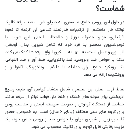
شماست؟
در طول این بررسی جامع، ما سفری به دنیای شربت ضد سرفه کالیک
نوتک فار داشتیم، از ترکیبات قدرتمند گیاهی آن گرفته تا نحوه
اثرگذاری، موارد مصرف، دوزاژ و ملاحظات ایمنی. این شربت با
فرمولاسیون منحصر به فرد خود که شامل شیرین بیان، آویشن،
انیسون و عسل است، نه تنها به تسکین انواع سرفه ها کمک می کند،
بلکه با خواص ضد ویروسی، ضد باکتریایی، خلط آور و ضد التهابی،
یک رویکرد جامع برای مقابله با علائم سرماخوردگی، آنفولانزا و
برونشیت ارائه می دهد.
نقاط قوت اصلی این محصول شامل منشاء گیاهی آن، طیف وسیع
اثربخشی برای سرفه های خشک و خلط دار، فواید فراتر از سرفه مانند
حمایت از دستگاه گوارش و تقویت سیستم ایمنی، و مناسب بودن
برای گروه های سنی مختلف (بالای ۶ سال) است. به خصوص، حضور
گلیسیریزین از شیرین بیان با خواص ضد ویروسی خاص خود، یک
مزیت رقابتی قابل توجه برای کالیک محسوب می شود.