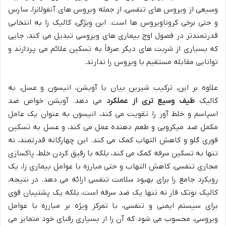
وسیعی از ویروس های تنفسی، از جمله ویروس های آنفولانزا، سارس
و حتی برخی کروناویروس ها است. این ویژگی، کالیک را به انتخابی
قدرتمندتر در فصول اوج بیماری های ویروسی تبدیل می کند، جایی
که بسیاری از شربت های دیگر صرفاً به تسکین علائم می پردازند و
توانایی مقابله مستقیم با ویروس را ندارند.
علاوه بر این، ترکیب شیرین بیان با آویشن، انیسون و عسل، به
کالیک
طیف وسیع تری از عملکرد
می دهد. آویشن خواص ضد
اسپاسم و خلط آور را تقویت می کند، انیسون به عنوان یک عامل
مکمل ضد میکروبی و طعم دهنده عمل می کند، و عسل به تسکین
فوری گلو و کاهش التهاب کمک می کند. این چهارگانه قدرتمند، نه
تنها به تسکین سرفه کمک می کند، بلکه با رقیق کردن خلط، پاکسازی
مجاری تنفسی، کاهش التهاب و حتی مبارزه با عوامل بیماری زا، یک
رویکرد جامع را برای بهبود سلامت تنفسی ارائه می دهد. در نتیجه،
کالیک نوتک فار نه تنها یک ضد سرفه است، بلکه یک پشتیبان قوی
برای سیستم ایمنی و تنفسی، با تمرکز ویژه بر مبارزه با عوامل
ویروسی، محسوب می شود که آن را از بسیاری رقبای خود متمایز می