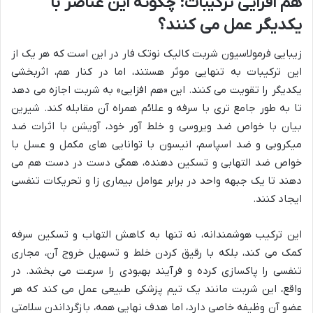
هم افزایی ترکیبات: چگونه این عناصر با
یکدیگر عمل می کنند؟
زیبایی فرمولاسیون شربت کالیک نوتک فار در این است که هر یک از
این ترکیبات به تنهایی موثر هستند، اما در کنار هم، اثربخشی
یکدیگر را تقویت می کنند. این «هم افزایی» به شربت اجازه می دهد
تا به طور جامع تری با سرفه و علائم همراه آن مقابله کند. شیرین
بیان با خواص ضد ویروسی و خلط آور خود، آویشن با اثرات ضد
میکروبی و ضد اسپاسم، انیسون با توانایی های مکمل و عسل با
خواص ضد التهابی و تسکین دهنده، همگی دست در دست هم می
دهند تا یک جبهه واحد در برابر عوامل بیماری زا و تحریکات تنفسی
ایجاد کنند.
این ترکیب هوشمندانه، نه تنها به کاهش التهاب و تسکین سرفه
کمک می کند، بلکه با رقیق کردن خلط و تسهیل خروج آن، مجاری
تنفسی را پاکسازی کرده و فرآیند بهبودی را سرعت می بخشد. در
واقع، این شربت مانند یک تیم پزشکی طبیعی عمل می کند که هر
عضو آن وظیفه خاصی دارد، اما هدف نهایی همه، بازگرداندن سلامتی