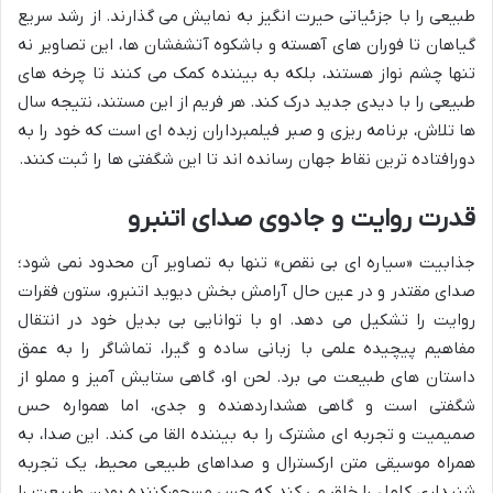
طبیعی را با جزئیاتی حیرت انگیز به نمایش می گذارند. از رشد سریع
گیاهان تا فوران های آهسته و باشکوه آتشفشان ها، این تصاویر نه
تنها چشم نواز هستند، بلکه به بیننده کمک می کنند تا چرخه های
طبیعی را با دیدی جدید درک کند. هر فریم از این مستند، نتیجه سال
ها تلاش، برنامه ریزی و صبر فیلمبرداران زبده ای است که خود را به
دورافتاده ترین نقاط جهان رسانده اند تا این شگفتی ها را ثبت کنند.
قدرت روایت و جادوی صدای اتنبرو
جذابیت «سیاره ای بی نقص» تنها به تصاویر آن محدود نمی شود؛
صدای مقتدر و در عین حال آرامش بخش دیوید اتنبرو، ستون فقرات
روایت را تشکیل می دهد. او با توانایی بی بدیل خود در انتقال
مفاهیم پیچیده علمی با زبانی ساده و گیرا، تماشاگر را به عمق
داستان های طبیعت می برد. لحن او، گاهی ستایش آمیز و مملو از
شگفتی است و گاهی هشداردهنده و جدی، اما همواره حس
صمیمیت و تجربه ای مشترک را به بیننده القا می کند. این صدا، به
همراه موسیقی متن ارکسترال و صداهای طبیعی محیط، یک تجربه
شنیداری کامل را خلق می کند که حس مسحورکننده بودن طبیعت را