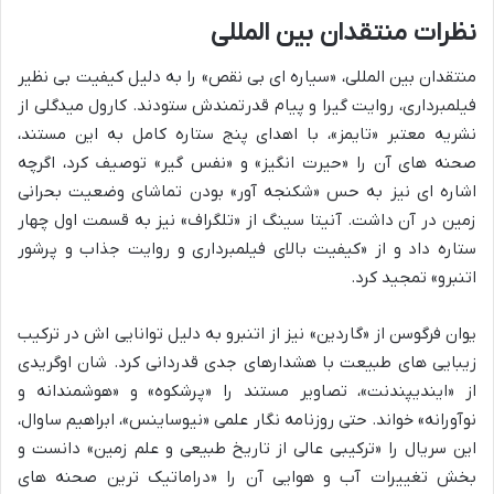
نظرات منتقدان بین المللی
منتقدان بین المللی، «سیاره ای بی نقص» را به دلیل کیفیت بی نظیر
فیلمبرداری، روایت گیرا و پیام قدرتمندش ستودند. کارول میدگلی از
نشریه معتبر «تایمز»، با اهدای پنج ستاره کامل به این مستند،
صحنه های آن را «حیرت انگیز» و «نفس گیر» توصیف کرد، اگرچه
اشاره ای نیز به حس «شکنجه آور» بودن تماشای وضعیت بحرانی
زمین در آن داشت. آنیتا سینگ از «تلگراف» نیز به قسمت اول چهار
ستاره داد و از «کیفیت بالای فیلمبرداری و روایت جذاب و پرشور
اتنبرو» تمجید کرد.
یوان فرگوسن از «گاردین» نیز از اتنبرو به دلیل توانایی اش در ترکیب
زیبایی های طبیعت با هشدارهای جدی قدردانی کرد. شان اوگریدی
از «ایندیپندنت»، تصاویر مستند را «پرشکوه» و «هوشمندانه و
نوآورانه» خواند. حتی روزنامه نگار علمی «نیوساینس»، ابراهیم ساوال،
این سریال را «ترکیبی عالی از تاریخ طبیعی و علم زمین» دانست و
بخش تغییرات آب و هوایی آن را «دراماتیک ترین صحنه های