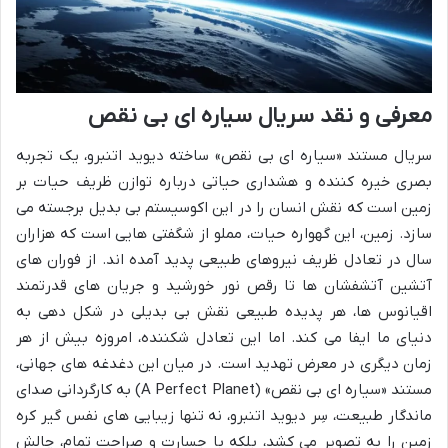
معرفی و نقد سریال سیاره ای بی نقص
سریال مستند «سیاره ای بی نقص» ساخته دیوید اتنبرو، یک تجربه
بصری خیره کننده و هشداری حیاتی درباره توازن ظریف حیات بر
زمین است که نقش انسان را در این اکوسیستم بی بدیل برجسته می
سازد. زمین، این گهواره حیات، مملو از شگفتی هایی است که هزاران
سال در تعادل ظریف نیروهای طبیعی پدید آمده اند. از فوران های
آتشین آتشفشان ها تا رقص نور خورشید و جریان های قدرتمند
اقیانوس ها، هر پدیده طبیعی نقش بی بدیلی در شکل دهی به
دنیای ما ایفا می کند. اما این تعادل شکننده، امروزه بیش از هر
زمان دیگری در معرض تهدید است. در میان این دغدغه های جهانی،
مستند «سیاره ای بی نقص» (A Perfect Planet) به کارگردانی صدای
ماندگار طبیعت، سِر دیوید اتنبرو، نه تنها زیبایی های نفس گیر کره
زمین را به تصویر می کشد، بلکه با جسارت و صراحت تمام، چالش