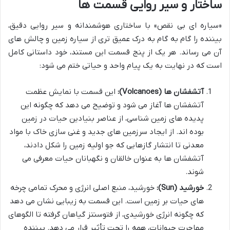
ساختار و سیر روایی قسمت ها
«سیاره ای بی نقص» با ساختاری هوشمندانه و سیر روایی دقیق،
بیننده را گام به گام به درک عمیق تری از سیاره زمین و چالش های
آن می رساند. هر یک از پنج قسمت این مستند، خود داستانی کامل
است که در نهایت به یک پیام واحد و حیاتی ختم می شود:
آتشفشان ها (Volcanoes):
این قسمت با نمایش عظمت
آتشفشان ها آغاز می شود و توضیح می دهد که چگونه این
پدیده های زمین شناسی، از عناصر بنیادین حیات در زمین
بوده اند. از ایجاد سرزمین های جدید و غنی سازی خاک با مواد
معدنی تا انتشار گازهایی که جو اولیه زمین را شکل دادند،
آتشفشان ها به عنوان خالقان و نگهبانان حیات معرفی می
شوند.
خورشید (Sun):
خورشید، منبع اصلی انرژی و محرک تمامی چرخه
های حیات بر زمین است. این قسمت به زیبایی نشان می دهد
که چگونه انرژی خورشیدی، از فتوسنتز گیاهان گرفته تا الگوهای
مهاجرت حیوانات، همه را تحت تأثیر قرار می دهد. بیننده