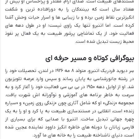
مستندهای طبیعت است. صدای آرام، مقتدر و پراحساس او بیش از
هفتاد سال است که بینندگان را به دورافتاده ترین و شگفت
انگیزترین نقاط زمین برده و با زیبایی ها و اسرار حیات وحش آشنا
کرده است. اما اتنبرو تنها یک راوی نیست؛ او در طول دهه های
فعالیت خود، از یک تماشاچی پرشور طبیعت به یک فعال پر نفوذ
محیط زیست تبدیل شده است.
بیوگرافی کوتاه و مسیر حرفه ای
سِر دیوید فردریک اتنبرو، متولد ۸ مه ۱۹۲۶ در لندن، تحصیلات خود را
در رشته جانورشناسی به پایان رساند و سپس وارد عرصه تلویزیون
شد. او از اوایل دهه ۱۹۵۰ در بی بی سی فعالیت خود را آغاز کرد و به
سرعت به خاطر برنامه های آموزشی و نوآورانه اش شهرت یافت.
مجموعه «زندگی» او که شامل آثاری چون «زندگی روی زمین» و «سیاره
زنده» است، انقلابی در مستندسازی طبیعت به پا کرد و او را به یک
چهره جهانی تبدیل ساخت. اتنبرو با صدایی که برای بسیاری از
فارسی زبانان با دوبله های خاطره انگیز داوود نماینده عجین شده
است، دنیای ناشناخته طبیعت را به خانه های ما آورد.