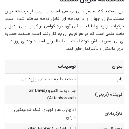
این مستند که محصول بی بی سی است، با تیمی از برجسته ترین
مستندسازان جهان و با بودجه ای قابل توجه ساخته شده است.
جزئیات تولید و اطلاعات فنی آن، خود گواهی بر کیفیت بی بدیل و
دقت علمی است که در هر فریم آن به کار رفته است. مستند «سیاره
ای بی نقص» تلاش کرده است تا با بالاترین استانداردهای روز دنیا،
اثری ماندگار و تأثیرگذار خلق کند.
عنوان
توضیحات
ژانر
مستند طبیعت، علمی، پژوهشی
سِر دیوید اتنبرو (Sir David
گوینده (نریتور)
Attenborough)
اد چارلز، هاو کوردی، نیک شولینگین
کارگردانان
جردن
موسیقی ساز
ایلان اشکری (Ilan Eshkeri)