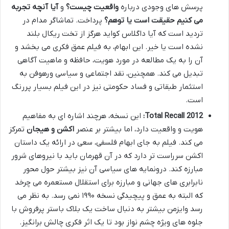
پرسش های وجودی درباره
واقعیت چیست؟
و
آیا آنچه تجربه
می کنیم حقیقت است یا توهم؟
پرداخت. تماشاگر مدام در
تردید است که آیا داگلاس کواید هرگز از تخت ریکال بلند
نشده است یا خیر. این ابهام، به فیلم عمق فکری می بخشد و
آن را به یک مطالعه در مورد هویت، حافظه و ماهیت آگاهی
تبدیل می کند. همچنین، نقد اجتماعی و سیاسی ورهوفن به
استثمار طبقاتی و فساد حکومتی نیز در این فیلم بسیار پررنگ
است.
Total Recall 2012:
این نسخه، هرچند اشاره ای به مفاهیم
هویت و واقعیت دارد، اما بیشتر بر عنصر
اکشن و هیجان
تمرکز
می کند. فیلم به جای ابهام فلسفی، سعی در ارائه یک داستان
اکشن سرراست تر دارد که در آن قهرمان باید با نیروهای شرور
مبارزه کند. درونمایه های سیاسی آن نیز بیشتر حول محور
نابرابری های جهانی و مبارزه برای استقلال مستعمره می چرخد
که البته به عمق و پیچیدگی نسخه ۱۹۹۰ نمی رسد. به نظر می
رسد وایزمن بیشتر به دنبال ساخت یک بلاک باستر پرفروش با
جلوه های ویژه چشم نواز بود تا یک اثر فکری چالش برانگیز.