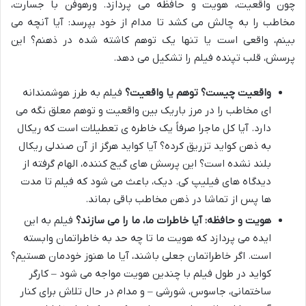
چون واقعیت، هویت و حافظه می پردازد. ورهوفن با جسارت،
مخاطب را به چالش می کشد تا مدام از خود بپرسد: آیا آنچه می
بینم، واقعی است یا تنها یک توهم کاشته شده در ذهنم؟ این
پرسش، قلب تپنده فیلم را تشکیل می دهد.
واقعیت چیست؟ توهم یا واقعیت؟
فیلم به طرز هوشمندانه
ای مخاطب را در مرز باریک بین واقعیت و توهم معلق نگه می
دارد. آیا کل ماجرا صرفاً یک خاطره ی تعطیلات است که ریکال
به ذهن کواید تزریق کرده؟ آیا کواید هرگز از آن صندلی ریکال
بلند نشده است؟ این پرسش های گیج کننده، الهام گرفته از
دیدگاه های فیلیپ کی. دیک، باعث می شود که فیلم تا مدت
ها پس از تماشا در ذهن مخاطب باقی بماند.
هویت و حافظه: آیا خاطرات ما، ما را می سازند؟
فیلم به این
ایده می پردازد که هویت ما تا چه حد به خاطراتمان وابسته
است. اگر خاطراتمان جعلی باشند، آیا ما هنوز خودمان هستیم؟
کواید در طول فیلم با چندین هویت مواجه می شود – کارگر
ساختمانی، جاسوس، شورشی – و مدام در حال تلاش برای کنار