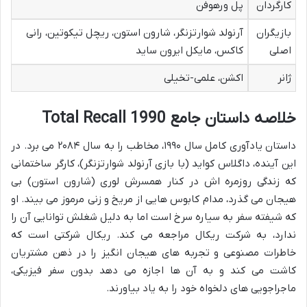
کارگردان
پل ورهوفن
بازیگران
آرنولد شوارتزنگر، شارون استون، ریچل تیکوتین، رانی
اصلی
کاکس، مایکل ایرون ساید
ژانر
اکشن، علمی-تخیلی
خلاصه داستان جامع Total Recall 1990
داستان یادآوری کامل سال ۱۹۹۰، مخاطب را به سال ۲۰۸۴ می برد. در
این آینده، داگلاس کواید (با بازی آرنولد شوارتزنگر)، کارگر ساختمانی
که زندگی روزمره اش در کنار همسرش لوری (شارون استون) بی
هیجان می گذرد، مدام کابوس هایی از مریخ و زنی مرموز می بیند. او
که شیفته سفر به سیاره سرخ است اما به دلیل شغلش توانایی آن را
ندارد، به شرکت ریکال مراجعه می کند. ریکال شرکتی است که
خاطرات مصنوعی و تجربه های هیجان انگیز را در ذهن مشتریان
کاشت می کند و به آن ها اجازه می دهد بدون سفر فیزیکی،
ماجراجویی های دلخواه خود را به یاد بیاورند.