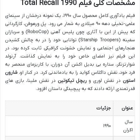
مشخصات کلی فیلم Total Recall 1990
فیلم یادآوری کامل محصول سال ۱۹۹۰، یک نمونه درخشان از سینمای
علمی-تخیلی دهه ۹۰ میلادی به شمار می رود. پل ورهوفن، کارگردانی
که پیش از این با آثاری چون پلیس آهنی (RoboCop) و سربازان
سفینه (Starship Troopers) توانایی خود را در به چالش کشیدن
هنجارهای اجتماعی و نمایش خشونت گرافیکی ثابت کرده بود، در
این فیلم نیز امضای خاص خود را به نمایش گذاشت. آرنولد
شوارتزنگر، ستاره بی بدیل اکشن آن دوران، با کاریزمای منحصر به
فرد خود، نقش داگلاس کواید را به یادماندنی کرد. در کنار او،
شارون
استون
در نقش لوری و
ریچل تیکوتین
در نقش ملینا، بازی های
قدرتمندی ارائه دادند که به پیچیدگی داستان افزود.
عنوان
جزئیات
سال
۱۹۹۰
اکران