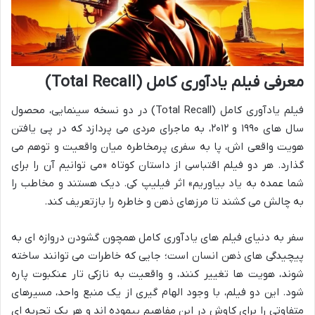
معرفی فیلم یادآوری کامل (Total Recall)
فیلم یادآوری کامل (Total Recall) در دو نسخه سینمایی، محصول
سال های ۱۹۹۰ و ۲۰۱۲، به ماجرای مردی می پردازد که در پی یافتن
هویت واقعی اش، پا به سفری پرمخاطره میان واقعیت و توهم می
گذارد. هر دو فیلم اقتباسی از داستان کوتاه «می توانیم آن را برای
شما عمده به یاد بیاوریم» اثر فیلیپ کی. دیک هستند و مخاطب را
به چالش می کشند تا مرزهای ذهن و خاطره را بازتعریف کند.
سفر به دنیای فیلم های یادآوری کامل همچون گشودن دروازه ای به
پیچیدگی های ذهن انسان است؛ جایی که خاطرات می توانند ساخته
شوند، هویت ها تغییر کنند، و واقعیت به نازکی تار عنکبوت پاره
شود. این دو فیلم، با وجود الهام گیری از یک منبع واحد، مسیرهای
متفاوتی را برای کاوش در این مفاهیم پیموده اند و هر یک تجربه ای