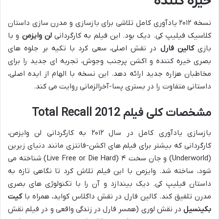
خیره کننده
نسخه ۲۰۱۲ یادآوری کامل تلاشی برای بازسازی و مدرن سازی داستان
کلاسیک فیلیپ کی. دیک بود. این فیلم به کارگردانی
لن وایزمن
و با
بازی
کالین فارل
در نقش اصلی، سعی کرد با تکیه بر جلوه های
بصری خیره کننده و اکشن پرجنب وجوش، تجربه ای جدید را برای
مخاطبان هزاره جدید ارائه دهد. این نسخه با الهام از ایده اصلی،
داستانی متفاوت را در بستری پسا-آخرالزمانی روایت می کند.
مشخصات کلی فیلم Total Recall 2012
بازسازی یادآوری کامل در سال ۲۰۱۲ به کارگردانی لن وایزمن،
کارگردانی که بیشتر برای فیلم های اکشن-فانتزی مانند دنیای زیرین
(Underworld) و جان سخت ۴ (Live Free or Die Hard) شناخته می
شود، ساخته شد. وایزمن با این فیلم تلاش کرد تا نگاهی تازه به
داستان فیلیپ کی. دیک بیندازد و آن را با تکنولوژی های بصری
مدرن تلفیق کند. کالین فارل در نقش داگلاس کواید، همراه با
کیت
بکینسیل
در نقش لوری (همسر فارل در زندگی واقعی و در فیلم نقش