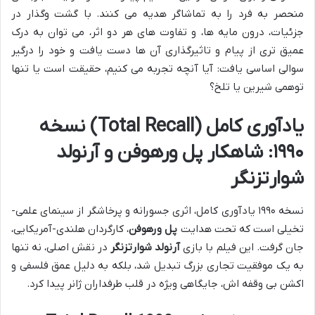
منحصر به فرد را به تماشاگر هدیه می کنند. با گشت وگذار در
جزئیات، درون مایه ها، و تفاوت های هر دو اثر، می توان به درک
عمیق تری از پیام و تاثیرگذاری آن ها دست یافت و خود را درگیر
سوالی اساسی یافت: آیا آنچه تجربه می کنیم، حقیقت است یا تنها
توهمی شیرین یا تلخ؟
یادآوری کامل (Total Recall) نسخه
۱۹۹۰: شاهکار پل ورهوفن و آرنولد
شوارتزنگر
نسخه ۱۹۹۰ یادآوری کامل، اثری جسورانه و پرخاشگر از سینمای علمی-
تخیلی است که تحت هدایت
پل ورهوفن
، کارگردان هلندی-آمریکایی،
جان گرفت. این فیلم با بازی
آرنولد شوارتزنگر
در نقش اصلی، نه تنها
به یک موفقیت تجاری بزرگ تبدیل شد، بلکه به دلیل عمق فلسفی و
اکشن بی وقفه اش، جایگاهی ویژه در قلب طرفداران ژانر پیدا کرد.