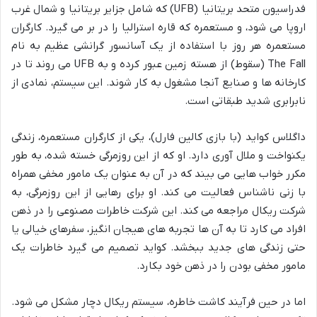
فدراسیون متحد بریتانیا (UFB) که شامل جزایر بریتانیا و شمال غرب
اروپا می شود، و مستعمره که قاره استرالیا را در بر می گیرد. کارگران
مستعمره هر روز با استفاده از یک آسانسور گرانشی عظیم به نام
The Fall (سقوط) از هسته زمین عبور کرده و به UFB می روند تا در
کارخانه ها و صنایع آنجا مشغول به کار شوند. این سیستم، نمادی از
نابرابری شدید طبقاتی است.
داگلاس کواید (با بازی کالین فارل)، یکی از کارگران مستعمره، زندگی
یکنواخت و ملال آوری دارد. او که از این روزمرگی خسته شده، به طور
مکرر خواب هایی می بیند که در آن به عنوان یک مامور مخفی همراه
با زنی ناشناس فعالیت می کند. او برای رهایی از این روزمرگی، به
شرکت ریکال مراجعه می کند. این شرکت خاطرات مصنوعی را در ذهن
افراد می کارد تا به آن ها تجربه های هیجان انگیز، سفرهای خیالی یا
حتی زندگی های جدید ببخشد. کواید تصمیم می گیرد خاطرات یک
مامور مخفی بودن را در ذهن خود بکارد.
اما در حین فرآیند کاشت خاطره، سیستم ریکال دچار مشکل می شود.