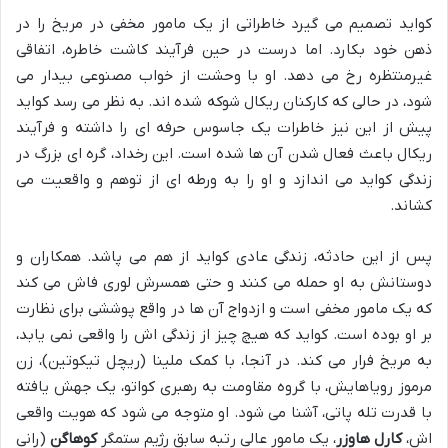
کواید تصمیم می گیرد خاطراتی از یک مامور مخفی در مریخ را در
ذهن خود بکارد. اما درست در حین فرآیند کاشت خاطره، اتفاقی
غیرمنتظره رخ می دهد. او با وحشت از خواب مصنوعی بیدار می
شود، در حالی که کارکنان ریکال شوکه شده اند. به نظر می رسد کواید
پیش از این نیز خاطرات یک جاسوس حرفه ای را داشته و فرآیند
ریکال باعث فعال شدن آن ها شده است. این رخداد، گره ای بزرگ در
زندگی کواید می اندازد و او را به ورطه ای از توهم و واقعیت می
کشاند.
پس از این حادثه، زندگی عادی کواید از هم می پاشد. همکاران و
دوستانش به او حمله می کنند و حتی همسرش لوری فاش می کند
که یک مامور مخفی است و ازدواج آن ها در واقع پوششی برای نظارت
بر او بوده است. کواید که هیچ چیز از زندگی اش را واقعی نمی یابد،
به مریخ فرار می کند. در آنجا، با کمک ملینا (ریچل تیکوتین)، زن
مرموز رویاهایش، با گروه مقاومت به رهبری کواتو، یک جهش یافته
با قدرت تله پاتی، آشنا می شود. او متوجه می شود که هویت واقعی
اش،
کارل هاوزر
، یک مامور عالی رتبه سابق رژیم ستمگر
کوهاگن
(رانی