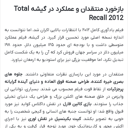
بازخورد منتقدان و عملکرد در گیشه Total
Recall 2012
فیلم یادآوری کامل ۲۰۱۲ با انتظارات بالایی اکران شد، اما نتوانست به
اندازه نسخه اصلی مورد تحسین قرار گیرد. در گیشه، فیلم عملکرد
متوسطی داشت و با بودجه ای حدود ۱۲۵ میلیون دلار، حدود ۱۹۸
میلیون دلار در سراسر جهان فروش کرد که آن را به یک شکست کامل
تبدیل نکرد، اما موفقیت بزرگی نیز برای استودیو به ارمغان نیاورد.
منتقدان در مورد این بازسازی نظرات متفاوتی داشتند.
جلوه های
بصری خیره کننده، طراحی صحنه فوق العاده و دنیای آینده گرایانه
پرجزئیات
از نقاط قوت فیلم محسوب می شدند. بسیاری، توانایی لن
وایزمن در خلق صحنه های اکشن بزرگ و طراحی یک دنیای تخیلی
جذاب را ستودند.
بازی کالین فارل
در نقش داگلاس کواید نیز مورد
قبول واقع شد؛ او توانست جنبه های انسانی و گیجی شخصیت را به
خوبی به تصویر بکشد.
کیت بکینسیل در نقش لوری
نیز با اجرای
اکشن محور و کاریزماتیک خود، مورد توجه قرار گرفت و به یکی از