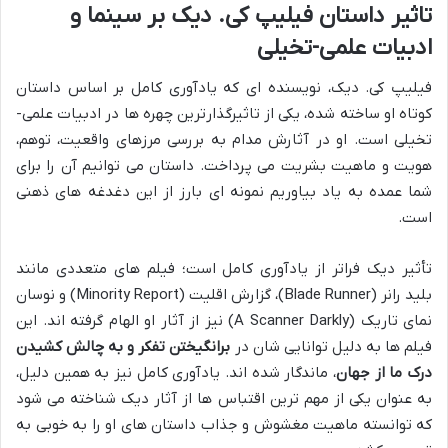
تاثیر داستان فیلیپ کی. دیک بر سینما و
ادبیات علمی-تخیلی
فیلیپ کی. دیک، نویسنده ای که یادآوری کامل بر اساس داستان
کوتاه او ساخته شده، یکی از تاثیرگذارترین چهره ها در ادبیات علمی-
تخیلی است. او در آثارش مدام به بررسی مرزهای واقعیت، توهم،
هویت و ماهیت بشریت می پرداخت. داستان می توانیم آن را برای
شما عمده به یاد بیاوریم نمونه ای بارز از این دغدغه های ذهنی
است.
تأثیر دیک فراتر از یادآوری کامل است؛ فیلم های متعددی مانند
بلید رانر (Blade Runner)، گزارش اقلیت (Minority Report) و نوسان
نمای تاریک (A Scanner Darkly) نیز از آثار او الهام گرفته اند. این
فیلم ها به دلیل توانایی شان در
برانگیختن تفکر و به چالش کشیدن
درک ما از جهان
، ماندگار شده اند. یادآوری کامل نیز به همین دلیل،
به عنوان یکی از مهم ترین اقتباس ها از آثار دیک شناخته می شود
که توانسته ماهیت مغشوش و جذاب داستان های او را به خوبی به