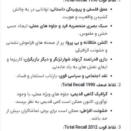
نقاط قوت Total Recall 1990:
عمق فلسفی و پیچیدگی داستانی:
توانایی در به چالش
کشیدن واقعیت و هویت.
سبک بصری منحصربه فرد و جلوه های عملی:
ایجاد حسی
خشن و ملموس.
اکشن خلاقانه و بی پروا:
پر از صحنه های فراموش نشدنی
و خشونت گرافیکی.
بازی قدرتمند آرنولد شوارتزنگر و دیگر بازیگران:
کاریزما و
ایفای نقش های به یاد ماندنی.
نقد اجتماعی و سیاسی قوی:
بازتاب استثمار و فساد.
نقاط ضعف Total Recall 1990:
گرافیک گاهی قدیمی:
جلوه های ویژه عملی، با وجود
نوآوری، اکنون ممکن است کمی قدیمی به نظر برسند.
خشونت افراطی:
ممکن است برای برخی تماشاگران بیش از
حد باشد.
نقاط قوت Total Recall 2012: