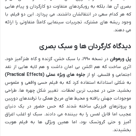
بصری آن ها، بلکه به رویکردهای متفاوت دو کارگردان و پیام هایی
که هر کدام سعی در انتقالشان داشتند، می پردازد. این دو فیلم، با
وجود ریشه های مشترک، تجربیات سینمایی کاملاً متفاوتی را ارائه
می دهند.
دیدگاه کارگردان ها و سبک بصری
پل ورهوفن
در نسخه ۱۹۹۰، با سبک خشن، گزنده و گاه طنزآمیز خود،
اثری ساخت که هم اکشن بی امان داشت و هم لایه هایی از نقد
اجتماعی و فلسفی. او از
جلوه های ویژه عملی (Practical Effects)
به شکلی استادانه استفاده کرد که به فیلم حسی واقعی و ملموس
بخشید، حتی در عجیب ترین لحظات. تغییر شکل چهره ها، طراحی
موجودات جهش یافته و محیط های مریخ همگی با ترفندهای دوربین
و پروتزهای فیزیکی ساخته شدند که حس حضور در یک دنیای
عجیب اما قابل لمس را به بیننده می دادند. سبک او اغلب اغراق
آمیز و حتی گروتسک بود، اما همین ویژگی ها به فیلم هویت
بخشیدند.