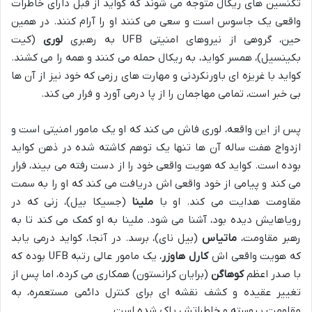
تکنسین های ریکال متوجه می شوند که کواید از قبل دارای خاطرات
واقعی یک جاسوس است و سعی می کنند او را آرام کنند. در همین
حین، گروهی از نیروهای امنیتی UFB به رهبری
لوری
(کیت
بکینسیل)، همسر کواید، به ریکال حمله می کنند و همه را می کشند.
کواید با غریزه ای باورنکردنی و مهارت های رزمی که خود نیز از آن ها
بی خبر است، تمامی مهاجمان را از پا درمی آورد و فرار می کند.
پس از این واقعه، لوری فاش می کند که او یک مامور امنیتی است و
ازدواج هفت ساله آن ها تنها یک توهم کاشته شده در ذهن کواید
بوده است. کواید که هویت واقعی خود را از دست رفته می بیند، فرار
می کند و پیامی از خود واقعی اش دریافت می کند که او را به سمت
مقاومت هدایت می کند. او با
ملینا
(جسیکا بیل)، زنی که در
رویاهایش دیده بود، آشنا می شود. ملینا به او کمک می کند تا به
رهبر مقاومت،
ماتیاس
(بیل نای)، برسد. در آنجا، کواید درمی یابد
که هویت واقعی اش
کارل هاوزر
، یک مامور عالی رتبه UFB بوده که
با صدر اعظم
کوهاگن
(برایان کرانستون) همکاری می کرده، اما پس از
تغییر عقیده و کشف نقشه ای برای کنترل دائمی مستعمره، به
مقاومت پیوسته و خاطراتش پاک شده است.