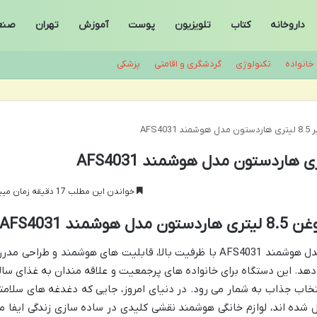
داروخانه
کتاب
تلویزیون
پوست
آموزش
تهران
صنع
خانواده
تکنولوژی
گردشگری و اقامتی
پزشکی
AFS40
خواندن این مطلب 17 دقیقه زمان میبرد
 AFS4031
سرخ کن بدون روغن 8.5 لیتری هاردستون مدل هوشمند AFS4031 با ظرفیت بالا، قابلیت های هوشمند و طراحی مد
 دهد. این دستگاه برای خانواده های پرجمعیت و علاقه مندان به غذای سال
خاب جذاب به شمار می رود. در دنیای امروز، جایی که دغدغه های سلامت
ده اند، لوازم خانگی هوشمند نقشی کلیدی در ساده سازی زندگی ایفا م