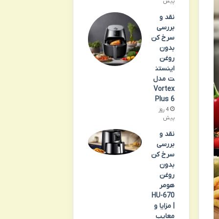
پیش
نقد و
بررسی
سرخ کن
بدون
روغن
اینستن
ت مدل
Vortex
Plus 6
4 روز
پیش
نقد و
بررسی
سرخ کن
بدون
روغن
هومر
HU-670
| مزایا و
معایب