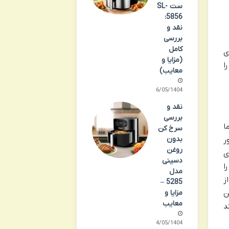
ست SL-
5856:
نقد و
بررسی
کامل
ی
(مزایا و
ا
معایب)
26/05/1404
نقد و
بررسی
 شما
سرخ کن
بدون
ر
روغن
ی
دسینی
ا
مدل
ز
5285 –
ن
مزایا و
معایب
د
14/05/1404