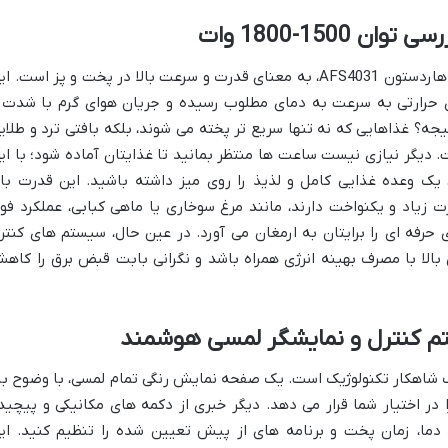
150-1800 وات
توان مصرفی 1500 تا 1800 وات در سرخ کن هاردستون AFS4031، به معنای قدرت و سرعت بالا در پخت و پز است. 
 حرارتی به سرعت به دمای مطلوب رسیده و جریان هوای گرم با شدت 
یجه؟ غذاهایی که نه تنها سریع تر پخته می شوند، بلکه بافتی ترد و طلای
ت. دیگر نیازی نیست ساعت ها منتظر بمانید تا غذایتان آماده شود؛ با ای
 یک وعده غذایی کامل و لذیذ را روی میز داشته باشید. این قدرت بالا
 زیاد و یکنواخت دارند، مانند مرغ سوخاری یا ماهی کبابی، عملکرد فو
 حرفه ای را برایتان به ارمغان می آورد. در عین حال، سیستم های کنتر
بالا با مصرف بهینه انرژی همراه باشد و نگرانی بابت قبض برق را کاه
تم کنترل و نمایشگر لمسی هوشمند
نترل سرخ کن هاردستون AFS4031، یک شاهکار تکنولوژیک است. یک صفحه نمایش رنگی تمام لمسی، با وضوح با
 در اختیار شما قرار می دهد. دیگر خبری از دکمه های مکانیکی و پیچید
دما، زمان پخت و برنامه های از پیش تعیین شده را تنظیم کنید. ای