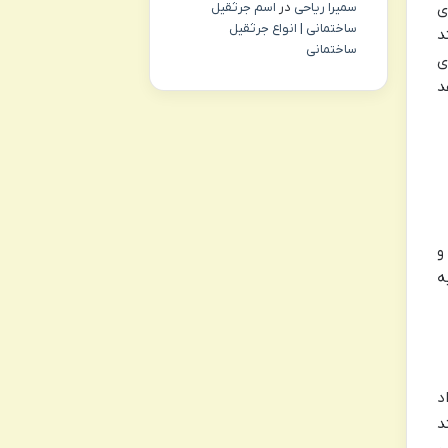
ی
سمیرا ریاحی
در
اسم جرثقیل
ساختمانی | انواع جرثقیل
د
ساختمانی
ی
د
و
ه
اد
د