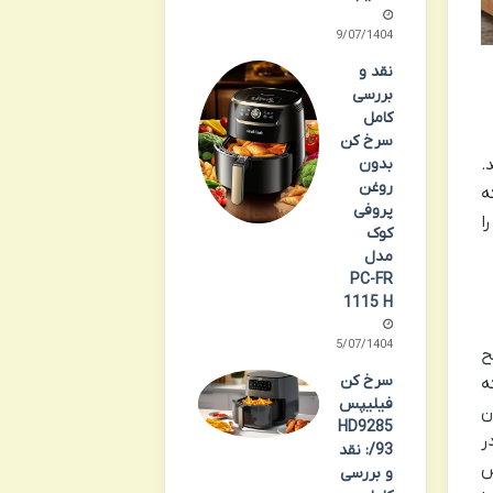
19/07/1404
نقد و
بررسی
کامل
سرخ کن
ند.
بدون
روغن
ه
پروفی
ا
کوک
مدل
PC-FR
1115 H
15/07/1404
ح
سرخ کن
ه
فیلیپس
ن
HD9285
ر
/93: نقد
س
و بررسی