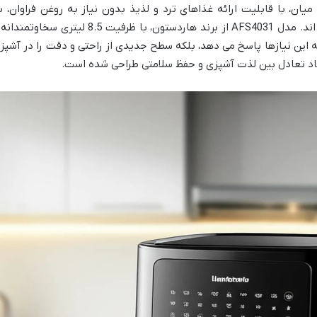
ان، با قابلیت ارائه غذاهای ترد و لذیذ بدون نیاز به روغن فراوان، ب
سرعت جای خود را در آشپزخانه ها باز کرده اند. مدل AFS4031 از برند هاردستون، با ظرفیت 8.5 لیتری سخاوت
ه این نیازها پاسخ می دهد، بلکه سطح جدیدی از راحتی و دقت را در آشپز
جاد تعادل بین لذت آشپزی و حفظ سلامتی طراحی شده است.