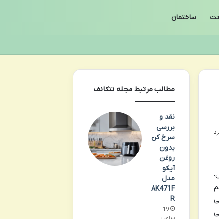
ت
ساختمان
مطالب مرتبط مجله نتکانف
نقد و
بررسی
سرخ کن
بدون
روغن
آیکو
رن،
مدل
م
AK471F
R
ی
19
ی
ساعت