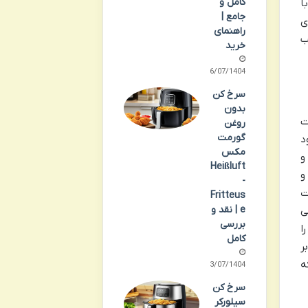
کامل و
ا
جامع |
ی
راهنمای
ب
خرید
06/07/1404
سرخ کن
بدون
مت
روغن
گورمت
د
مکس
و
Heißluft
و
-
ت
Fritteus
e | نقد و
ی
بررسی
ا
کامل
ر
ه
03/07/1404
سرخ کن
سیلورکر