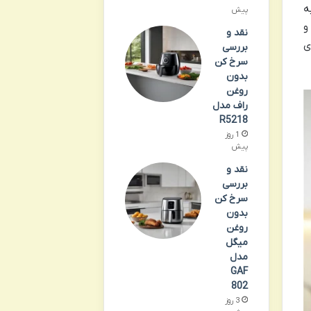
ه
پیش
مندانه و
نقد و
ی
بررسی
سرخ کن
بدون
روغن
راف مدل
R5218
1 روز
پیش
نقد و
بررسی
سرخ کن
بدون
روغن
میگل
مدل
GAF
802
3 روز