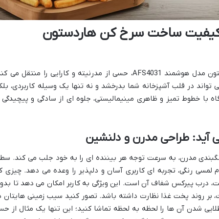
 کیفیت ساخت سرخ کن هاردستون
اولین مواجهه با سرخ کن 8.5 لیتری هاردستون مدل هوشمند AFS4031، حسی از مدرنیته و کارایی را منتقل می ک
تواند در قلب آشپزخانه شما بدرخشد و نه تنها یک وسیله کاربردی، بلک
اه با خطوط تمیز و ظاهری مینیمالیستی، جلوه ای از سادگی و پیچیدگی ر
ی آید: طراحی مدرن و دلنشین
ی یکپارچه و رنگبندی مدرن، به سرعت توجه هر بیننده ای را به خود جلب می کند. سط
م لمسی رنگی، تجربه ای کاربری آسان و دلپذیر را وعده می دهد. چیزی ک
، درب پیرکس شفاف آن است. این ویژگی به کاربر امکان می دهد تا بدو
ت، بر روند پخت غذا نظارت داشته باشد. تصور کنید سیب زمینی هایتان د
ایی شدن آن ها را لحظه به لحظه تماشا کنید؛ این تنها یک مثال از ح