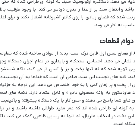
یه می دهد. دستگیره ارگونومیک سبد، به گونه ای طراحی شده که حتی ب
شد و انتقال سبد پر از غذا را بدون دردسر می کند. با وجود ظرفیت بالا
مدیریت شده که فضای زیادی را روی کانتر آشپزخانه اشغال نکند و برای اغل
ناسب به نظر می رسد.
دوام قطعات
کیفیت ساخت سرخ کن هاردستون AFS4031 از همان لمس اول قابل درک است. بدنه از موادی ساخته شده که مقاو
خود نشان می دهد. احساس استحکام و پایداری در تمام اجزای دستگاه وجو
تی تهیه شده که نه تنها پخت و پز را آسان تر می کند، بلکه شستشو 
 کند. لایه های نچسب این سبد، ضامن آن است که غذاها به آن نچسبیده 
س از پخت و پز زمان کمی را به خود اختصاص می دهد. این توجه به جزئیا
هد هاردستون به ارائه محصولی بادوام و قابل اعتماد دارد. دکمه های لمس
ان های شما پاسخ می دهند و حس کار با یک دستگاه پیشرفته و باکیفیت ر
ه گونه ای طراحی شده اند که عمر مفید طولانی داشته باشند و در براب
 این دقت در انتخاب متریال، نه تنها به زیبایی ظاهری کمک می کند، بلک
ستگاه است.