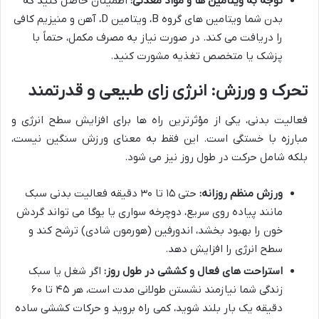
توجه به ویتامین ها و مواد معدنی:
اطمینان حاصل کنید که
بدن شما ویتامین های گروه B، ویتامین D، آهن و منیزیم کافی
را دریافت می کند. در صورت نیاز به مصرف مکمل، حتماً با
پزشک یا متخصص تغذیه مشورت کنید.
تحرک و ورزش: انرژی زای طبیعی و قدرتمند
فعالیت بدنی، یکی از مؤثرترین راه ها برای افزایش سطح انرژی و
مبارزه با خستگی است. این فقط به معنای ورزش سنگین نیست،
بلکه شامل حرکت در طول روز نیز می شود.
ورزش منظم روزانه:
حتی ۱۵ تا ۳۰ دقیقه فعالیت بدنی سبک
مانند پیاده روی سریع، دوچرخه سواری یا یوگا می تواند گردش
خون را بهبود بخشد، اندورفین (هورمون شادی) ترشح کند و
سطح انرژی را افزایش دهد.
استراحت های فعال و کششی در طول روز:
اگر شغل یا سبک
زندگی شما نیازمند نشستن طولانی مدت است، هر ۴۵ تا ۶۰
دقیقه یک بار بلند شوید، کمی راه بروید و حرکات کششی ساده