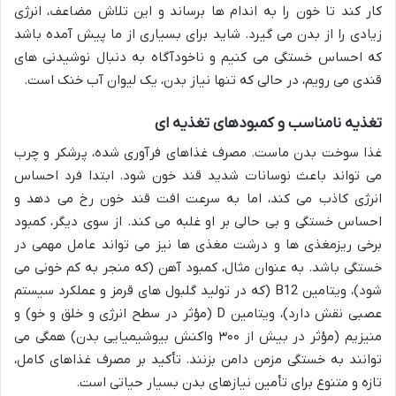
کار کند تا خون را به اندام ها برساند و این تلاش مضاعف، انرژی
زیادی را از بدن می گیرد. شاید برای بسیاری از ما پیش آمده باشد
که احساس خستگی می کنیم و ناخودآگاه به دنبال نوشیدنی های
قندی می رویم، در حالی که تنها نیاز بدن، یک لیوان آب خنک است.
تغذیه نامناسب و کمبودهای تغذیه ای
غذا سوخت بدن ماست. مصرف غذاهای فرآوری شده، پرشکر و چرب
می تواند باعث نوسانات شدید قند خون شود. ابتدا فرد احساس
انرژی کاذب می کند، اما به سرعت افت قند خون رخ می دهد و
احساس خستگی و بی حالی بر او غلبه می کند. از سوی دیگر، کمبود
برخی ریزمغذی ها و درشت مغذی ها نیز می تواند عامل مهمی در
خستگی باشد. به عنوان مثال، کمبود آهن (که منجر به کم خونی می
شود)، ویتامین B12 (که در تولید گلبول های قرمز و عملکرد سیستم
عصبی نقش دارد)، ویتامین D (مؤثر در سطح انرژی و خلق و خو) و
منیزیم (مؤثر در بیش از ۳۰۰ واکنش بیوشیمیایی بدن) همگی می
توانند به خستگی مزمن دامن بزنند. تأکید بر مصرف غذاهای کامل،
تازه و متنوع برای تأمین نیازهای بدن بسیار حیاتی است.