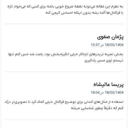
ت
به نظرم این مقاله می‌تونه نقطه شروع خوبی باشه برای کسی که می‌خواد تازه
:
با فراکتال‌ها آشنا بشه بدون اینکه احساس گیجی کنه
گ
پژمان صفوی
ف
18/03/1404 در 15:57
ت
بخش تجربه تریدرهای تازه‌کار خیلی انگیزه‌بخش بود، باعث شد حس کنم تنها
:
نیستم توی مسیر یادگیری
گ
پریسا عالیشاه
ف
18/03/1404 در 18:04
ت
استفاده از مثال‌های کندلی برای توضیح فراکتال خیلی کمک کرد تا تصویری‌تر درک
:
کنم که دقیقاً چطور شناسایی میشه