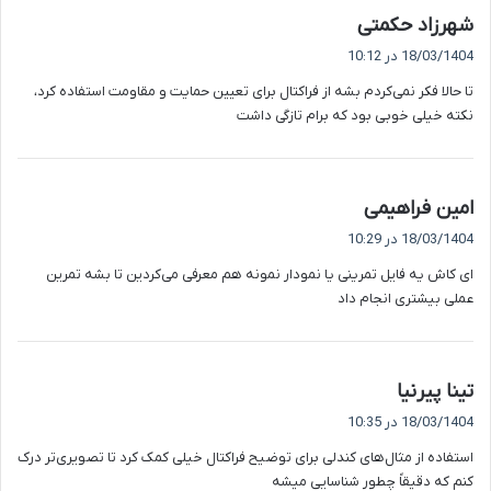
گ
شهرزاد حکمتی
ف
18/03/1404 در 10:12
ت
تا حالا فکر نمی‌کردم بشه از فراکتال برای تعیین حمایت و مقاومت استفاده کرد،
:
نکته خیلی خوبی بود که برام تازگی داشت
گ
امین فراهیمی
ف
18/03/1404 در 10:29
ت
ای کاش یه فایل تمرینی یا نمودار نمونه هم معرفی می‌کردین تا بشه تمرین
:
عملی بیشتری انجام داد
گ
تینا پیرنیا
ف
18/03/1404 در 10:35
ت
استفاده از مثال‌های کندلی برای توضیح فراکتال خیلی کمک کرد تا تصویری‌تر درک
:
کنم که دقیقاً چطور شناسایی میشه