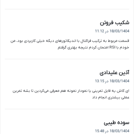
گ
شکیب فروتن
ف
18/03/1404 در 11:12
ت
قسمت مربوط به ترکیب فراکتال با اندیکاتورهای دیگه خیلی کاربردی بود، من
:
خودم با RSI امتحان کردم نتیجه بهتری گرفتم
گ
آذین علیدادی
ف
18/03/1404 در 13:15
ت
ای کاش یه فایل تمرینی یا نمودار نمونه هم معرفی می‌کردین تا بشه تمرین
:
عملی بیشتری انجام داد
گ
سوده طیبی
ف
18/03/1404 در 15:48