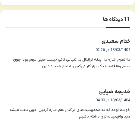
‫11 دیدگاه ها
گ
ختام سعیدی
ف
18/03/1404 در 02:26
ت
به نظرم اشاره به اینکه فراکتال به تنهایی کافی نیست خیلی مهم بود، چون
:
بعضی‌ها فقط با یک ابزار کار می‌کنن و انتظار معجزه دارن
گ
خدیجه ضیایی
ف
18/03/1404 در 04:00
ت
خوشم اومد که به محدودیت‌های فراکتال هم اشاره کردین، چون باعث میشه
:
دید واقع‌بینانه‌تری داشته باشیم