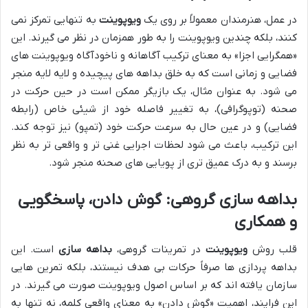
در عمل، هنرمندان معمولاً بر روی یک
ویوپوینت
به تنهایی تمرکز نمی
کنند، بلکه چندین ویوپوینت را به طور همزمان در نظر می گیرند. این
«همگرایی اجزا» به معنای ترکیب آگاهانه و ناخودآگاه ویوپوینت های
فضایی و زمانی است که به خلق بداهه های پیچیده و لایه لایه منجر
می شود. به عنوان مثال، یک بازیگر ممکن است در حین حرکت در
صحنه (توپوگرافی)، به تغییر فاصله خود از شیئی خاص (رابطه
فضایی) و در عین حال به سرعت حرکت خود (تمپو) نیز توجه کند.
این ترکیب، باعث می شود لحظات اجرایی غنی تر و واقعی تر به نظر
برسند و به درک عمیق تری از پویایی های صحنه منجر شود.
بداهه سازی گروهی: گوش دادن، پاسخگویی
و همکاری
قلب روش
ویوپوینت
در تمرینات گروهی،
بداهه سازی
است. این
بداهه پردازی ها صرفاً حرکات بی هدف نیستند، بلکه تمرین هایی
سازمان یافته اند که بر اساس اصول ویوپوینت صورت می گیرند. در
این فرایند، اهمیت «گوش دادن» به معنای واقعی کلمه، نه تنها به