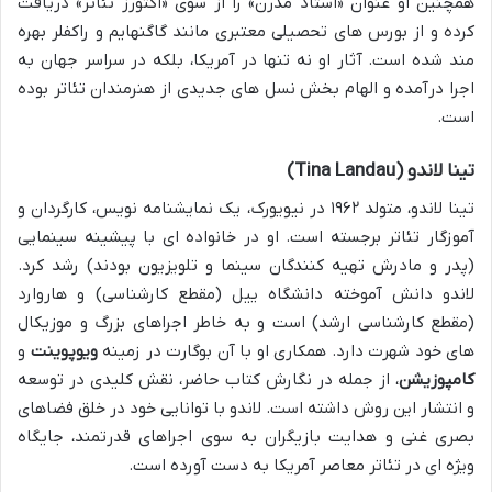
همچنین او عنوان «استاد مدرن» را از سوی «اکتورز تئاتر» دریافت
کرده و از بورس های تحصیلی معتبری مانند گاگنهایم و راکفلر بهره
مند شده است. آثار او نه تنها در آمریکا، بلکه در سراسر جهان به
اجرا درآمده و الهام بخش نسل های جدیدی از هنرمندان تئاتر بوده
است.
تینا لاندو (Tina Landau)
تینا لاندو، متولد ۱۹۶۲ در نیویورک، یک نمایشنامه نویس، کارگردان و
آموزگار تئاتر برجسته است. او در خانواده ای با پیشینه سینمایی
(پدر و مادرش تهیه کنندگان سینما و تلویزیون بودند) رشد کرد.
لاندو دانش آموخته دانشگاه ییل (مقطع کارشناسی) و هاروارد
(مقطع کارشناسی ارشد) است و به خاطر اجراهای بزرگ و موزیکال
های خود شهرت دارد. همکاری او با آن بوگارت در زمینه
ویوپوینت
و
کامپوزیشن
، از جمله در نگارش کتاب حاضر، نقش کلیدی در توسعه
و انتشار این روش داشته است. لاندو با توانایی خود در خلق فضاهای
بصری غنی و هدایت بازیگران به سوی اجراهای قدرتمند، جایگاه
ویژه ای در تئاتر معاصر آمریکا به دست آورده است.