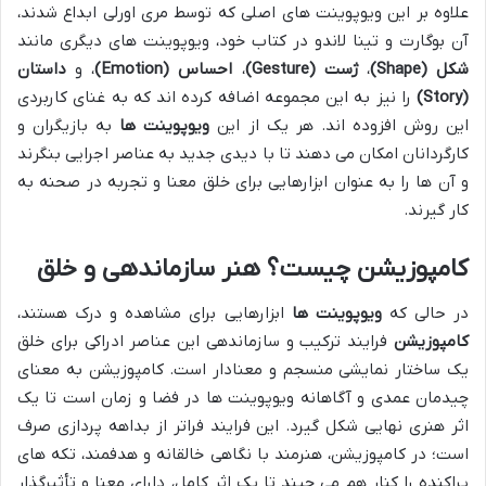
علاوه بر این ویوپوینت های اصلی که توسط مری اورلی ابداع شدند،
آن بوگارت و تینا لاندو در کتاب خود، ویوپوینت های دیگری مانند
شکل (Shape)
،
ژست (Gesture)
،
احساس (Emotion)
، و
داستان
(Story)
را نیز به این مجموعه اضافه کرده اند که به غنای کاربردی
این روش افزوده اند. هر یک از این
ویوپوینت ها
به بازیگران و
کارگردانان امکان می دهند تا با دیدی جدید به عناصر اجرایی بنگرند
و آن ها را به عنوان ابزارهایی برای خلق معنا و تجربه در صحنه به
کار گیرند.
کامپوزیشن چیست؟ هنر سازماندهی و خلق
در حالی که
ویوپوینت ها
ابزارهایی برای مشاهده و درک هستند،
کامپوزیشن
فرایند ترکیب و سازماندهی این عناصر ادراکی برای خلق
یک ساختار نمایشی منسجم و معنادار است. کامپوزیشن به معنای
چیدمان عمدی و آگاهانه ویوپوینت ها در فضا و زمان است تا یک
اثر هنری نهایی شکل گیرد. این فرایند فراتر از بداهه پردازی صرف
است؛ در کامپوزیشن، هنرمند با نگاهی خالقانه و هدفمند، تکه های
پراکنده را کنار هم می چیند تا یک اثر کامل، دارای معنا و تأثیرگذار