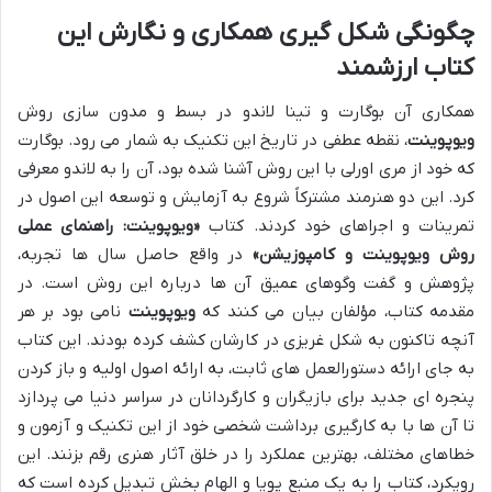
چگونگی شکل گیری همکاری و نگارش این
کتاب ارزشمند
همکاری آن بوگارت و تینا لاندو در بسط و مدون سازی روش
ویوپوینت
، نقطه عطفی در تاریخ این تکنیک به شمار می رود. بوگارت
که خود از مری اورلی با این روش آشنا شده بود، آن را به لاندو معرفی
کرد. این دو هنرمند مشترکاً شروع به آزمایش و توسعه این اصول در
تمرینات و اجراهای خود کردند. کتاب
«ویوپوینت: راهنمای عملی
روش ویوپوینت و کامپوزیشن»
در واقع حاصل سال ها تجربه،
پژوهش و گفت وگوهای عمیق آن ها درباره این روش است. در
مقدمه کتاب، مؤلفان بیان می کنند که
ویوپوینت
نامی بود بر هر
آنچه تاکنون به شکل غریزی در کارشان کشف کرده بودند. این کتاب
به جای ارائه دستورالعمل های ثابت، به ارائه اصول اولیه و باز کردن
پنجره ای جدید برای بازیگران و کارگردانان در سراسر دنیا می پردازد
تا آن ها با به کارگیری برداشت شخصی خود از این تکنیک و آزمون و
خطاهای مختلف، بهترین عملکرد را در خلق آثار هنری رقم بزنند. این
رویکرد، کتاب را به یک منبع پویا و الهام بخش تبدیل کرده است که