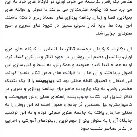
عناصر یک رقص نگریسته می شود. اورلی در کارگاه های خود به این
می پرداخت که چگونه هنرمندان می توانند با تمرکز بر مؤلفه های
بنیادین فضا و زمان، بداهه پردازی های معنادارتری داشته باشند.
این ایده ها، پایه گذار تحولی عمیق در شیوه های تمرین و خلق
هنرهای اجرایی شد.
آن بوگارت، کارگردان برجسته تئاتر، با آشنایی با کارگاه های مری
اورلی، پتانسیل عظیم این روش را در حوزه تئاتر و بازیگری کشف کرد.
او به همراه تینا لاندو، هنرمند و همکارش، به بسط و غنی سازی این
اصول پرداختند و آن ها را با ظرافت های خاص تئاتر تلفیق کردند.
این انتقال و تطبیق، نقطه عطفی بود که
ویوپوینت
را از یک تکنیک
مختص رقص، به یک چارچوب جامع برای بداهه پردازی و تمرین در
تئاتر تبدیل کرد. کتاب «ویوپوینت: راهنمای عملی روش ویوپوینت و
کامپوزیشن» نیز نخستین اثر جامع و مدون است که این روش را به
شکلی سازمان یافته به جامعه هنری معرفی کرده و به این ترتیب،
جایگاه آن را به عنوان یکی از مهم ترین رویکردهای آموزشی و اجرایی
در تئاتر معاصر تثبیت نمود.