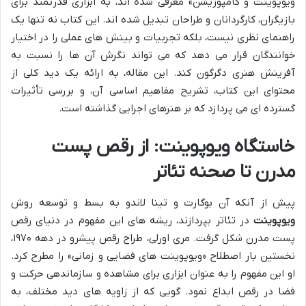
ویوپوینت و کامپوزیشن» معرفی شده اند، به ابزاری قدرتمند برای
بازیگران، کارگردانان و طراحان تبدیل شده اند. این کتاب نه تنها یک
راهنمای نظری نیست، بلکه تجربیات و بینش های عملی را در اختیار
خوانندگان قرار می دهد که می تواند نگرش آن ها را نسبت به
آفرینش هنری دگرگون کند. این مقاله، به ارائه یک دید کلی از
محتوای این کتاب، تشریح مفاهیم اساسی آن، و بررسی تأثیرات
گسترده ای می پردازد که بر هنرهای اجرایی گذاشته است.
خاستگاه ویوپوینت: از رقص پست
مدرن تا صحنه تئاتر
پیش از آنکه آن بوگارت و تینا لاندو به بسط و توسعه روش
ویوپوینت
در تئاتر بپردازند، ریشه های این مفهوم در دنیای رقص
پست مدرن شکل گرفت. مری اورلی، طراح رقص پیشرو در دهه ۱۹۷۰،
نخستین بار اصطلاح «ویوپوینت های فضایی و زمانی» را مطرح کرد.
او این مفهوم را به عنوان ابزاری برای مشاهده و سازماندهی حرکت و
فضا در رقص ابداع نمود. گویی که از زاویه های دید مختلف، به