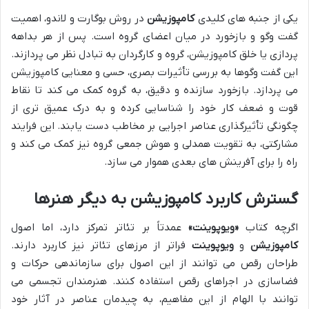
یکی از جنبه های کلیدی
کامپوزیشن
در روش بوگارت و لاندو، اهمیت
گفت وگو و بازخورد در میان اعضای گروه است. پس از هر بداهه
پردازی یا خلق کامپوزیشن، گروه و کارگردان به تبادل نظر می پردازند.
این گفت وگوها به بررسی تأثیرات بصری، حسی و معنایی کامپوزیشن
می پردازد. بازخورد سازنده و دقیق، به گروه کمک می کند تا نقاط
قوت و ضعف کار خود را شناسایی کرده و به درک عمیق تری از
چگونگی تأثیرگذاری عناصر اجرایی بر مخاطب دست یابند. این فرایند
مشارکتی، به تقویت همدلی و هوش جمعی گروه نیز کمک می کند و
راه را برای آفرینش های بعدی هموار می سازد.
گسترش کاربرد کامپوزیشن به دیگر هنرها
اگرچه کتاب
«ویوپوینت»
عمدتاً بر تئاتر تمرکز دارد، اما اصول
کامپوزیشن
و
ویوپوینت
فراتر از مرزهای تئاتر نیز کاربرد دارند.
طراحان رقص می توانند از این اصول برای سازماندهی حرکات و
فضاسازی در اجراهای رقص استفاده کنند. هنرمندان تجسمی می
توانند با الهام از این مفاهیم، به چیدمان عناصر در آثار خود