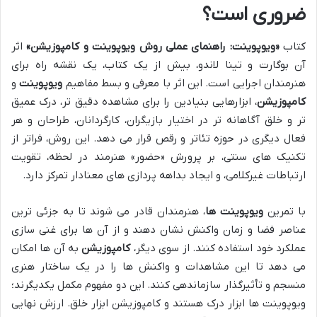
ضروری است؟
کتاب
«ویوپوینت: راهنمای عملی روش ویوپوینت و کامپوزیشن»
اثر
آن بوگارت و تینا لاندو، بیش از یک کتاب، یک نقشه راه برای
هنرمندان اجرایی است. این اثر با معرفی و بسط مفاهیم
ویوپوینت
و
کامپوزیشن
، ابزارهایی بنیادین را برای مشاهده دقیق تر، درک عمیق
تر و خلق آگاهانه تر در اختیار بازیگران، کارگردانان، طراحان و هر
فعال دیگری در حوزه تئاتر و رقص قرار می دهد. این روش، فراتر از
تکنیک های سنتی، بر پرورش «حضور» هنرمند در لحظه، تقویت
ارتباطات غیرکلامی، و ایجاد بداهه پردازی های معنادار تمرکز دارد.
با تمرین
ویوپوینت ها
، هنرمندان قادر می شوند تا به جزئی ترین
عناصر فضا و زمان واکنش نشان دهند و از آن ها برای غنی سازی
عملکرد خود استفاده کنند. از سوی دیگر،
کامپوزیشن
به آن ها امکان
می دهد تا این مشاهدات و واکنش ها را در یک ساختار هنری
منسجم و تأثیرگذار سازماندهی کنند. این دو مفهوم مکمل یکدیگرند؛
ویوپوینت ها ابزار درک هستند و کامپوزیشن ابزار خلق. ارزش نهایی