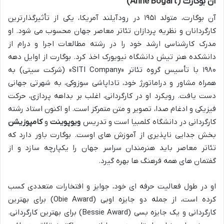
آن بوگارت (Anne Bogart)
آن بوگارت، متولد ۱۹۵۱ در رودآیلند آمریکا، یکی از تأثیرگذارترین
کارگردانان و نظریه پردازان تئاتر معاصر جهان محسوب می شود. او
مدرک کارشناسی ارشد خود را در رشته مطالعات اجرا و درام از
دانشکده هنر تیش دانشگاه نیویورک اخذ کرد. بوگارت از اوایل دهه
۱۹۸۰ با تأسیس گروه تئاتر «SITI Company» (شرکت سیتی) به
همراه مشاور و دراماتورژ خود، تاداپاشی سوزوکی، به شهرتی جهانی
دست یافت. رویکرد او در کارگردانی، اغلب بر بداهه پردازی، حرکت
فیزیکی و ادغام صدا، تصویر و متن متمرکز است. او اکنون استاد رشته
کارگردانی در دانشگاه کلمبیا است و تدریس
ویوپوینت
و
کامپوزیشن
بخش جدایی ناپذیری از آموزش های اوست. بوگارت باور دارد که
تئاتر معاصر باید هنرمندان سراسر جهان را یکپارچه سازد و از
گفتمان های همه فرهنگ ها بهره گیرد.
او در طول فعالیت حرفه ای خود، جوایز و افتخارات متعددی کسب
کرده است، از جمله دو جایزه اوبی (Obie Award) برای بهترین
کارگردانی و یک جایزه بسی (Bessie Award) برای بهترین کارگردانی.