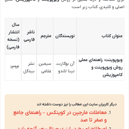
اصلی و کلیدی، کتاب زیر است:
سال
ناشر
انتشار
عنوان کتاب
نویسندگان
مترجم
فارسی
(نسخه
فارسی)
ویوپوینت: راهنمای عملی
آن بوگارت،
سیمین
نشر
روش ویوپوینت و
۱۳۹۴
تینا لاندو
غلامی
بیدگل
کامپوزیشن
دیگر کاربران سایت این مطالب را نیز دوست داشته اند
معاملات مارجین در کوینکس – راهنمای جامع
و صفر تا صد