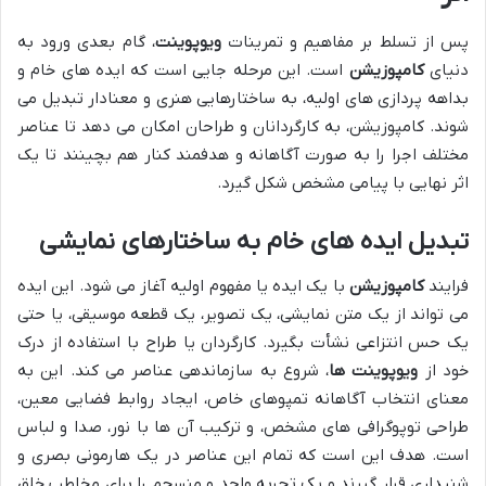
پس از تسلط بر مفاهیم و تمرینات
ویوپوینت
، گام بعدی ورود به
دنیای
کامپوزیشن
است. این مرحله جایی است که ایده های خام و
بداهه پردازی های اولیه، به ساختارهایی هنری و معنادار تبدیل می
شوند. کامپوزیشن، به کارگردانان و طراحان امکان می دهد تا عناصر
مختلف اجرا را به صورت آگاهانه و هدفمند کنار هم بچینند تا یک
اثر نهایی با پیامی مشخص شکل گیرد.
تبدیل ایده های خام به ساختارهای نمایشی
فرایند
کامپوزیشن
با یک ایده یا مفهوم اولیه آغاز می شود. این ایده
می تواند از یک متن نمایشی، یک تصویر، یک قطعه موسیقی، یا حتی
یک حس انتزاعی نشأت بگیرد. کارگردان یا طراح با استفاده از درک
خود از
ویوپوینت ها
، شروع به سازماندهی عناصر می کند. این به
معنای انتخاب آگاهانه تمپوهای خاص، ایجاد روابط فضایی معین،
طراحی توپوگرافی های مشخص، و ترکیب آن ها با نور، صدا و لباس
است. هدف این است که تمام این عناصر در یک هارمونی بصری و
شنیداری قرار گیرند و یک تجربه واحد و منسجم را برای مخاطب خلق