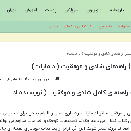
داروخانه
تلویزیون
سرخ کن
پوست
آموزش
تهران
خانواده
تکنولوژی
گردشگری و اقامتی
پزشکی
ر | راهنمای شادی و موفقیت (اد مایلت)
 راهنمای شادی و موفقیت (اد مایلت)
خواندن این مطلب 16 دقیقه زمان میبرد
راهنمای کامل شادی و موفقیت ( نویسنده اد
 و موفقیت» اثر اد مایلت، راهکاری عملی و الهام بخش برای دستیابی ب
این کتاب نشان می دهد چگونه تصمیمات کوچک و اقدامات مداوم می توانن
 اهداف بزرگ منجر شوند. این اثر، فراتر از یک کتاب خودیاری، نقشه ای جام