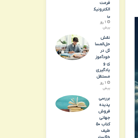
فرمت
الکترونیک
ی
1 روز
پیش
نقش
حل‌المسا
ئل در
خودآموز
ی و
یادگیری
مستقل
1 روز
پیش
بررسی
پدیده
فروش
جهانی
کتاب ۵۰
طیف
خاکستر