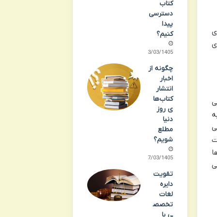
کتاب
دسترسی
پیدا
ی
کنیم؟
ی
13/03/1405
چگونه از
اخبار
انتشار
کتاب‌ها
 در سال ۱۹۹۸ آغاز می
ی روز
ربه
دنیا
ی
مطلع
شویم؟
ت
ا
07/03/1405
ی
تقویت
دایره
لغات
تخصص
ی با