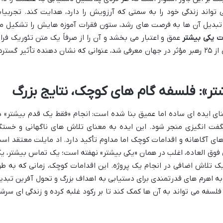
 تواند زندگی خود را به سمتی که آرزویش را دارد، هدایت کند. تجربیا
تبدیل آن ها به فرصت های رشد، ستون فقرات آموزه هایش را تشکیل م
ت یکی بیشتر
عمق و اعتبار می بخشد و آن را از صرفاً یک متن تئوریک فرات
می برد. اد مایلت در سال ۲۰۲۰ به عنوان یکی از ۲۵ رهبر مؤثر در جهان معرفی شد، عنوانی که نشان دهنده تأثیر گستر
تر»: فلسفه گام های کوچک، نتایج بزرگ
ای ایده ای ساده اما عمیق بنا شده است: انجام «فقط یک قدم بیشتر» د
شگفت انگیزی منجر شود. این ایده به معنای تلاش های ناگهانی و خستگ
ای آگاهانه و اقدامات کوچک اما مداوم تأکید دارد. اد مایلت معتقد اس
 فوق العاده، اغلب در همان «یکی بیشتر» نهفته است؛ یک تماس بیشتر، ی
ک تلاش اضافی در انجام یک پروژه. این اقدامات کوچک، زمانی که به طو
 به اهرم های قدرتمندی برای دستیابی به اهداف بزرگ و تحول آفرین تبدی
لسفه می تواند به آن ها کمک کند تا بر رکود غلبه کرده و زندگی ای سرشا