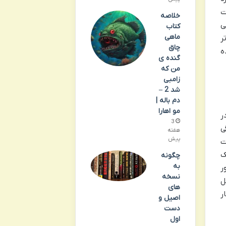
ت
خلاصه
ی
کتاب
ماهی
ر
چاق
ده
گنده ی
من که
زامبی
شد 2 –
دم باله |
مو اهارا
ر
3
ی
هفته
پیش
ت
ک
چگونه
به
ر
نسخه
ل
های
ر
اصیل و
دست
اول