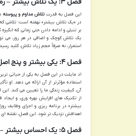
فصل ۳: یک تلاش بیشتر – رمز موفقیت در پایداری است
این فصل به قدرت
تلاش مداوم و پیوسته
می
در «یک تلاش بیشتر» نهفته است؛ تلاشی که 
بر تنبلی و ادامه دادن حتی زمانی که انگیزه
یک تلاش کوچک و اضافی در هر روز، می توان
استمرار، نه صرفاً حجم زیاد تلاش، کلید رس
فصل ۴: یکی بیشتر و پنج اصل مدیریت زمان – زمان، گران بهاترین دارایی شما
اد مایلت در این فصل به یکی از حیاتی ترین
استفاده مؤثرتر از آن ارائه می دهد. او تأ
آن، کیفیت زندگی ما را تعیین می کند. این
از تکنیک های افزایش بهره وری، و ایجاد ف
بیشتر» در برنامه ریزی و اجرای وظایف روز
اهدافش نزدیک تر شود. این فصل، نقشه ای عم
فصل ۵: یک احساس بیشتر – کیفیت زندگی شما، کیفیت احساسات شماست