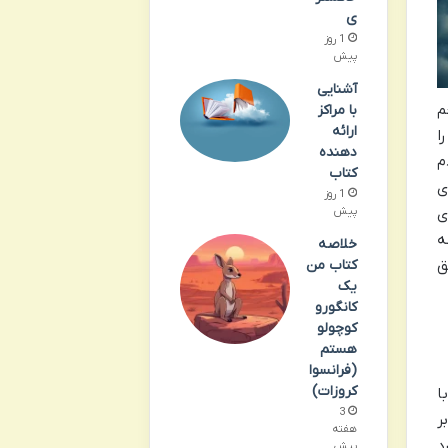
ی
1 روز
پیش
آشنایی
م
با مراکز
ارائه
ا
دهنده
م
کتاب
ی
1 روز
پیش
ی
ه
خلاصه
کتاب من
ق
یک
کانگورو
کوچولو
هستم
(فرانسوا
کروزات)
ا
3
ر
هفته
د
پیش