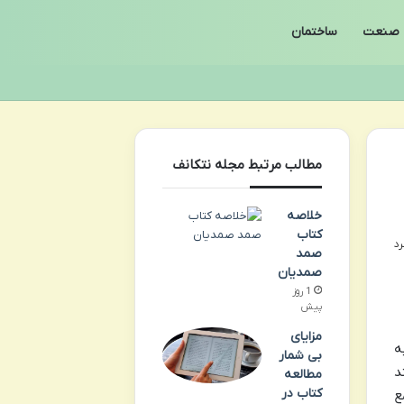
صنعت
ساختمان
مطالب مرتبط مجله نتکانف
خلاصه
کتاب
صمد
صمدیان
1 روز
پیش
مزایای
ه
بی شمار
د
مطالعه
کتاب در
ع