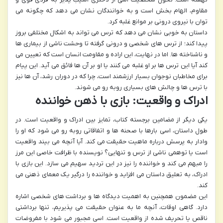
مقاوم، الهام بخش است و به خوانندگان نشان می دهد که چگونه می
توان با نیروی درونی بر موانع غلبه کرد.
داستان به خوبی نشان می دهد که ترس می تواند به اشکال مختلفی بروز
پیدا کند؛ از ترس های شخصی و درونی گرفته تا وحشت ناشی از بیماری ها
و ناشناخته ها. اما در نهایت، این اراده و مقاومت انسان است که تعیین می
کند آیا این ترس ها بر او غلبه می کنند یا او بر آن ها فائق می آید. این پیام
برای مخاطبان نوجوان بسیار ارزشمند است، چرا که در دوران رشد، آن ها نیز
با ترس ها و چالش های بسیاری روبه رو می شوند.
ادراک و واقعیت: بازی با ذهن خواننده
یکی دیگر از مضامین برجسته کتاب، تمایز بین ادراک و واقعیت است. در
طول داستان، اسی بارها با صحنه ها و اتفاقاتی روبه رو می شود که او را
وادار به پرسش درباره ماهیت حقیقت می کند. آیا آنچه می بیند واقعیت
است یا توهمی ناشی از ترس و تنهایی؟ نویسنده با ظرافت خاصی این مرز
را مبهم می کند و خواننده را نیز در این تردید سهیم می سازد. این بازی با
ادراک، به تعلیق داستان می افزاید و خواننده را درگیر یک معمای ذهنی می
کند.
این مضمون همچنین به اهمیت دیدگاه ها و برداشت های شخصی اشاره
دارد. گاهی اوقات، آنچه ما به عنوان حقیقت می پذیریم، تنها برداشتی
ناقص یا تحریف شده از واقعیت است. اسی مجبور می شود با مفروضات