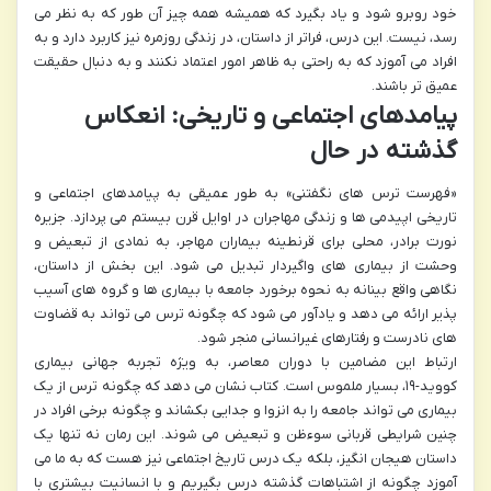
خود روبرو شود و یاد بگیرد که همیشه همه چیز آن طور که به نظر می
رسد، نیست. این درس، فراتر از داستان، در زندگی روزمره نیز کاربرد دارد و به
افراد می آموزد که به راحتی به ظاهر امور اعتماد نکنند و به دنبال حقیقت
عمیق تر باشند.
پیامدهای اجتماعی و تاریخی: انعکاس
گذشته در حال
«فهرست ترس های نگفتنی» به طور عمیقی به پیامدهای اجتماعی و
تاریخی اپیدمی ها و زندگی مهاجران در اوایل قرن بیستم می پردازد. جزیره
نورت برادر، محلی برای قرنطینه بیماران مهاجر، به نمادی از تبعیض و
وحشت از بیماری های واگیردار تبدیل می شود. این بخش از داستان،
نگاهی واقع بینانه به نحوه برخورد جامعه با بیماری ها و گروه های آسیب
پذیر ارائه می دهد و یادآور می شود که چگونه ترس می تواند به قضاوت
های نادرست و رفتارهای غیرانسانی منجر شود.
ارتباط این مضامین با دوران معاصر، به ویژه تجربه جهانی بیماری
کووید-۱۹، بسیار ملموس است. کتاب نشان می دهد که چگونه ترس از یک
بیماری می تواند جامعه را به انزوا و جدایی بکشاند و چگونه برخی افراد در
چنین شرایطی قربانی سوءظن و تبعیض می شوند. این رمان نه تنها یک
داستان هیجان انگیز، بلکه یک درس تاریخ اجتماعی نیز هست که به ما می
آموزد چگونه از اشتباهات گذشته درس بگیریم و با انسانیت بیشتری با