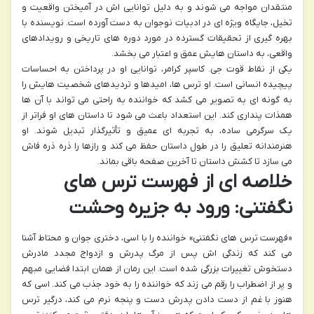
منتقدان مواجه می شوند و به دلیل توانایی اش در آمیختن واقعیت و
تخیل، جایگاه ویژه ای در ادبیات نوجوان به دست آورده است. نویسنده با
بهره گیری از تحقیقات گسترده در مورد دوره های تاریخی و رویدادهای
واقعی، به داستان هایش عمق و اعتبار می بخشد.
یکی از نقاط قوت جی. کاسپر کرامر، توانایی او در پرداختن به احساسات
پیچیده انسانی است. او ترس ها، امیدها و تردیدهای شخصیت هایش را
به گونه ای به تصویر می کشد که خواننده به راحتی می تواند با آن ها
همذات پنداری کند. این استعداد باعث می شود تا داستان های او فراتر از
یک سرگرمی ساده، به تجربه ای عمیق و تأثیرگذار تبدیل شوند. او
هنرمندانه تعلیق را در طول داستان حفظ می کند و رازها را ذره ذره فاش
می سازد تا کشش داستان تا آخرین صفحه باقی بماند.
خلاصه ای از فهرست ترس های
نگفتنی: ورود به جزیره وحشت
«فهرست ترس های نگفتنی» خواننده را با اسی، دختری جوان و محتاط آشنا
می کند که زندگی اش پس از مرگ پدرش و ازدواج مجدد مادرش
دستخوش تغییرات بزرگی شده است. این رمان از همان ابتدا فضایی مبهم
و پر از اضطراب را رقم می زند که خواننده را به خود جذب می کند. اسی که
هنوز با غم از دست دادن پدرش دست و پنجه نرم می کند، درگیر ترس