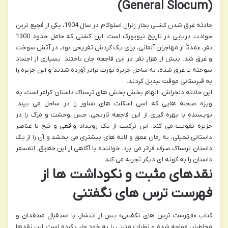
(General Slocum)
حادثه غرق شدن کشتی بخار ژنرال اسلوکام در سال 1904، یکی از فجیع ترین
حوادث دریایی در تاریخ نیویورک است. این کشتی که حامل حدود 1300
نفر، عمدتاً از مهاجران آلمانی، برای یک گردش تفریحی بود، در آتش سوخت
و غرق شد. بیش از هزار نفر در این فاجعه جان باختند. بسیاری از اجساد
سوخته یا غرق شده، به ساحل جزیره نورت برادر آورده شدند و این جزیره را
به قبرستانی موقت تبدیل کردند.
این حادثه دلخراش، الهام بخش بخش های ترسناک داستان کرامر است، به
ویژه صحنه هایی که اسی اسکلت های شناور را در ساحل می بیند.
نویسنده با بهره گیری از این فاجعه تاریخی، حس وحشت و مرگ را در
جزیره تقویت می کند. این ترکیب از یک رویداد واقعی و تلخ با عناصر
داستانی تخیلی، به رمان عمق و لایه های بیشتری می بخشد و آن را از یک
داستان ترسناک صرف فراتر می برد. خواننده با آگاهی از این حقایق، اتمسفر
داستان را به گونه ای دیگر تجربه می کند.
نقدهای مثبت و نکوداشت ها از
فهرست ترس های نگفتنی
کتاب «فهرست ترس های نگفتنی» پس از انتشار، با استقبال منتقدان و
مخاطبان مواجه شده و نظرات مثبتی را به خود جلب کرده است. این نقدها