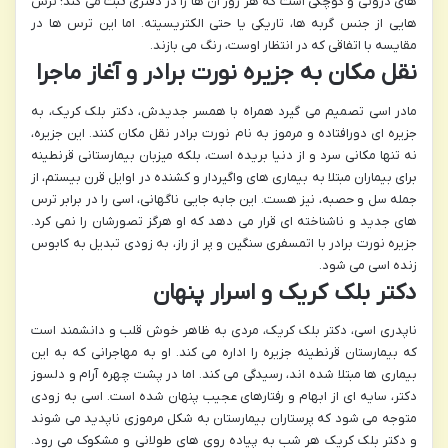
های درونی و کوچکی است که هر روز آن ها را در دفتری ثبت می کند؛ ترس
هایی از جنس گربه ها، تاریکی یا حتی الکتریسیته. اما این ترس ها در
مقایسه با اتفاقی که در انتظار اوست، رنگ می بازند.
نقل مکان به جزیره نورت برادر و آغاز ماجرا
مادر اسی تصمیم می گیرد همراه با همسر جدیدش، دکتر بلک کریک، به
جزیره ای دورافتاده و مرموز به نام نورت برادر نقل مکان کنند. این جزیره،
نه تنها مکانی سرد و از دنیا بریده است، بلکه میزبان بیمارستانی قرنطینه
برای بیماران مبتلا به بیماری های واگیردار و کشنده در اوایل قرن بیستم، از
جمله سل و حصبه، نیز هست. این جابه جایی ناگهانی، اسی را در برابر ترس
های جدید و ناشناخته ای قرار می دهد که او هرگز تصورشان را نمی کرد.
جزیره نورت برادر با اتمسفری سنگین و پر از راز، به زودی تبدیل به کابوس
زنده اسی می شود.
دکتر بلک کریک و اسرار پنهان
ناپدری اسی، دکتر بلک کریک، مردی به ظاهر خوش قلب و دانشمند است
که بیمارستان قرنطینه جزیره را اداره می کند. او به مهاجرانی که به این
بیماری ها مبتلا شده اند، رسیدگی می کند. اما در پشت چهره آرام و دلسوز
دکتر، سایه ای از ابهام و رفتارهای عجیب پنهان شده است. اسی به زودی
متوجه می شود که پرستاران بیمارستان به شکل مرموزی ناپدید می شوند
و دکتر بلک کریک هر شب به پیاده روی های طولانی و مشکوک می رود.