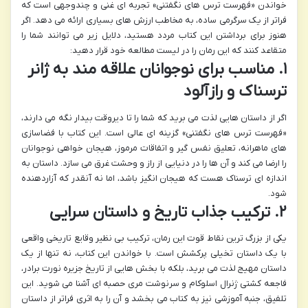
خواندن «فهرست ترس های نگفتنی» تجربه ای غنی و چندوجهی است که
فراتر از یک سرگرمی ساده، به مخاطب ارزش های بسیاری ارائه می دهد. اگر
هنوز برای برداشتن این کتاب مردد هستید، دلایل زیر می توانند شما را
متقاعد کنند که این رمان را در لیست مطالعه خود قرار دهید:
۱. مناسب برای نوجوانان علاقه مند به ژانر
ترسناک و رازآلود
اگر از داستان هایی لذت می برید که شما را تا دیروقت بیدار نگه می دارند،
«فهرست ترس های نگفتنی» گزینه ای عالی است. این کتاب با فضاسازی
های ماهرانه، تعلیق نفس گیر و اتفاقات مرموز، هیجان خواهی نوجوانان
را ارضا می کند و آن ها را در دنیایی از راز و وحشت غرق می سازد. داستان به
اندازه ای ترسناک هست که هیجان انگیز باشد، اما نه آنقدر که آزاردهنده
شود.
۲. ترکیب جذاب تاریخ و داستان سرایی
یکی از بزرگ ترین نقاط قوت این رمان، ترکیب بی نظیر وقایع تاریخی واقعی
با یک داستان تخیلی پرکشش است. با خواندن این کتاب، نه تنها از یک
داستان مهیج لذت می برید، بلکه با بخش هایی از تاریخ جزیره نورت برادر،
فاجعه کشتی ژنرال اسلوکام و سرنوشت مری حصبه ای آشنا می شوید. این
تلفیق، جنبه آموزشی نیز به کتاب می بخشد و آن را به اثری فراتر از داستان