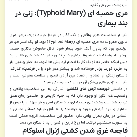
سرنوشت اسی می گذارد.
مری حصبه ای (Typhoid Mary): زنی در
بند بیماری
یکی از شخصیت های واقعی و تأثیرگذار در تاریخ جزیره نورت برادر، مری
مالون معروف به مری حصبه ای (Typhoid Mary) بود. او یک آشپز مهاجر
ایرلندی بود که بدون آنکه خود بیمار شود، ناقل خاموش باکتری حصبه
بود و ناخواسته باعث شیوع بیماری در چندین خانواده شد. مری مالون به
دلیل اینکه حاضر به توقف کار یا انجام آزمایش ها نبود، به اجبار چندین بار
به جزیره نورت برادر فرستاده شد و بیشتر عمر خود را در قرنطینه گذراند.
داستان زندگی او، نمادی از تضاد بین آزادی فردی و سلامت عمومی است و
یکی از تراژدی های پزشکی آن دوران محسوب می شود.
در داستان
فهرست ترس های نگفتنی
، اشاراتی به این شخصیت واقعی و
وضعیت غم انگیز او وجود دارد که به جنبه تاریخی و اجتماعی رمان عمق
می بخشد. سرنوشت مری حصبه ای، با داستان اسی و مواجهه او با ترس از
بیماری و انزوا گره می خورد و خواننده را به تأمل درباره مسائل اخلاقی و
انسانی در زمان بحران وامی دارد. حضور این شخصیت، اگرچه ممکن است
به صورت مستقیم نباشد، اما روح تاریخ واقعی را به داستان می دمد.
فاجعه غرق شدن کشتی ژنرال اسلوکام