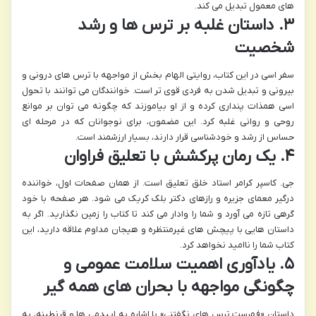
های معمول تبدیل می کند.
۳. داستان غلبه بر ترس ها و رشد
شخصیت
سفر اسی در این کتاب، روایتی الهام بخش از مواجهه با ترس های درونی و
بیرونی و تبدیل شدن به فردی قوی تر است. خوانندگان می توانند با تحول
اسی همذات پنداری کرده و از او بیاموزند که چگونه می توان بر موانع
روحی و روانی غلبه کرد. این مضمون، برای نوجوانان که در مرحله ای
حساس از رشد و خودشناسی قرار دارند، بسیار ارزشمند است.
۴. یک رمان پرکشش با تعلیق فراوان
جی. کاسپر کرامر استاد خلق تعلیق است. از همان صفحات اول، خواننده
درگیر معمای جزیره و رازهای دکتر بلک کریک می شود. هر صفحه با خود
گرهی تازه می آورد و شما را وادار می کند تا کتاب را زمین نگذارید. اگر به
داستان هایی با پیچش های غیرمنتظره و هیجان مداوم علاقه دارید، این
کتاب شما را ناامید نخواهد کرد.
۵. یادآوری اهمیت سلامت عمومی و
چگونگی مواجهه با بحران های همه گیر
داستان «فهرست ترس های نگفتنی» با اشاره به اپیدمی ها و قرنطینه، به