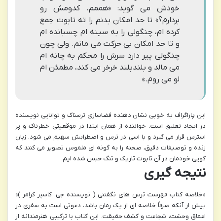
خودش می گوید: «هممم. کدومش رو
بردارم؟» تا حد امکان بدنم را ته تابوت جمع
کرده ام، چنگولی را به سینه ام چسبانده ام
و تا حد امکان بی حرکت می مانم. ولی چون
چنگولی پیر دارد سرش را محکم به چانه ام
می مالد و بلندبلند خرخر می کند، مطمئن ام
لو می روم.»
این پاراگراف به خوبی نشان دهنده فضاسازی ترسناک و توانایی نویسنده
در ایجاد تعلیق است. خواننده از همان ابتدا در موقعیتی خطرناک و پر
استرس قرار می گیرد و با اسی در ترس و اضطرابش سهیم می شود. زبان
زنده و توصیفات دقیق، صحنه را به گونه ای ملموس تصویر می کنند که
گویی خودمان در آن تابوت تاریک و تنگ حبس شده ایم.
نتیجه گیری
«خلاصه کتاب فهرست ترس های نگفتنی ( نویسنده جی. کاسپر کرامر )»
بیش از آنکه صرفاً خلاصه ای از یک رمان باشد، دعوتی است به سفری در
اعماق وحشت، شجاعت و کشف حقیقت. این کتاب با ترکیبی هنرمندانه از