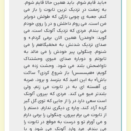
«باید قایم شوم. باید همین حالا قایم شوم.
به زحمت درِ نزدیک ترین تابوت را باز می
کنم، جعبه ی چوبی نازکی که طولش دوبرابر
من است، می روم داخلش و در را روی خودم
می بندم. مردی که نزدیک آلونک است، می
گوید: «اومدن! همین الان برمی گردم.» و
صدای نزدیک شدنش به مخفیگاهم را می
شنوم. چنگولی پیر خودش را می مالد به
تابوتم و دوباره صدای میوی وحشتناک
ناواضحش بلند می شود. وحشت زده می
گویم: «هیسسس! باز شروع کردی؟ ساکت
باش!» به این امید که بترسد و برود، ضربه
ی آهسته ای به در تابوت می زنم، ولی
بلندتر میو می کند. مردی که بیرون آلونک
است سعی دارد در را از جایی که توی گل گیر
کرده آزاد کند، چاره ی دیگری ندارم. دستم را
از تابوت می برم بیرون، چنگولی را برمی دارم
و می آورم تو و درست به موقع در تابوت را
می بندم. مرد وارد آلونک می شود و با