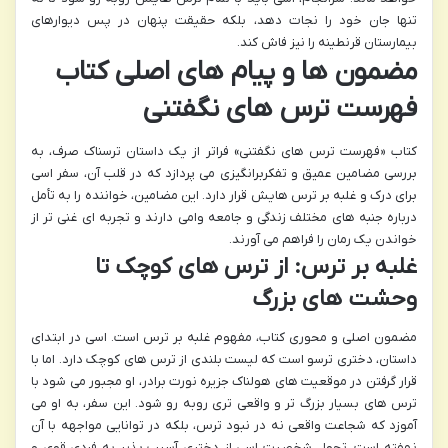
تنها جان خود را نجات دهد، بلکه حقیقت پنهان در پس دیوارهای
بیمارستان قرنطینه را نیز فاش کند.
مضمون ها و پیام های اصلی کتاب
فهرست ترس های نگفتنی
کتاب «فهرست ترس های نگفتنی» فراتر از یک داستان ترسناک صرف، به
بررسی مضامین عمیق و تفکربرانگیزی می پردازد که در قلب آن، سفر اسی
برای درک و غلبه بر ترس هایش قرار دارد. این مضامین، خواننده را به تأمل
درباره جنبه های مختلف زندگی و جامعه وامی دارند و تجربه ای غنی تر از
خواندن یک رمان را فراهم می آورند.
غلبه بر ترس: از ترس های کوچک تا
وحشت های بزرگ
مضمون اصلی و محوری کتاب، مفهوم غلبه بر ترس است. اسی در ابتدای
داستان، دختری ترسو است که لیست بلندی از ترس های کوچک دارد. اما با
قرار گرفتن در موقعیت های هولناک جزیره نورت برادر، او مجبور می شود با
ترس های بسیار بزرگ تر و واقعی تری روبه رو شود. این سفر، به او می
آموزد که شجاعت واقعی نه در نبود ترس، بلکه در توانایی مواجهه با آن
نهفته است. تحول شخصیت اسی از دختری آسیب پذیر به فردی قوی و