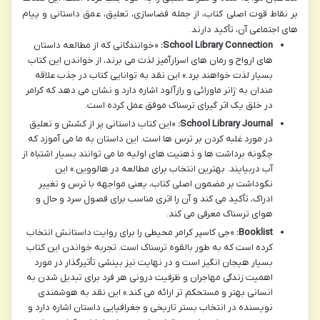
بر نقاط قوت اصلی کتاب، از جمله فضاسازی، تعلیق، عمق داستانی و پیام
های اجتماعی آن، تأکید دارند.
School Library Connection:
«خوانندگانی که از مطالعه داستان
های ارواح و رمان های اسرارآمیز لذت می برند، از خواندن این کتاب
بسیار لذت خواهند برد.» این نقد به توانایی کتاب در جذب علاقه
مندان به ژانر ماورائی و رازآلود اشاره دارد و نشان می دهد که کرامر
در خلق یک اثر گیرای ترسناک موفق عمل کرده است.
School Library Journal:
«این کتاب داستانی پر از کشش و تعلیق
در مورد غلبه کردن بر ترس ها است. این داستان به ما می آموزد که
چگونه برداشت ها و ذهنیت های اولیه ما می توانند بسیار اشتباه از
آب دربیایند. بهترین انتخاب برای مطالعه در هالووین.» این
نکوداشت بر مضمون اصلی کتاب، یعنی مواجهه با ترس و تغییر
ادراک، تأکید می کند و آن را اثری مناسب برای فصول سرد و حال و
هوای ترسناک معرفی می کند.
Booklist:
«جی کاسپر کرامر محیطی را برای روایت داستانش انتخاب
کرده است که به طور بالقوه ترسناک است. تجربه خواندن این کتاب
بسیار هیجان انگیز است و در نهایت نیز بینشی تأثیرگذار در مورد
اهمیت زندگی مهاجران و ظرفیت درونی هر فرد برای تبدیل شدن به
انسانی بهتر و مستحکم تر ارائه می کند.» این نقد به هوشمندی
نویسنده در انتخاب بستر تاریخی و جغرافیایی داستان اشاره دارد و