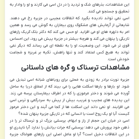
این مشاهدات، بذرهای شک و تردید را در دل اسی می کارند و او را وادار به
تحقیق و جستجو می کنند.
اسی نمی تواند نادیده بگیرد که اتفاقات عجیبی در جزیره رخ می دهند.
شایعاتی از آزمایش های مشکوک روی بیماران به گوش می رسد و همین
امر به دلهره های او می افزاید. او حس می کند که دکتر بلک کریک رازهای
تاریکی را پنهان می کند و هرچه بیشتر در جزیره پیش می رود، این احساس
قوی تر می شود. این وضعیت، او را به نقطه ای می رساند که دیگر نمی
تواند به هیچ کس اعتماد کند و تنها راهش، تکیه بر غریزه و شجاعت
خودش است.
مشاهدات ترسناک و گره های داستانی
جزیره نورت برادر به زودی به محلی برای رویاهای شبانه اسی تبدیل می
شود. او بارها و بارها اسکلت هایی را می بیند که از اعماق دریا به ساحل
آورده می شوند و دختر مرموزی را که در اطراف بیمارستان پرسه می زند.
این پدیده های عجیب و غریب، بیش از پیش به سردرگمی و ترس اسی
می افزایند. او نمی داند این اسکلت ها از کجا می آیند و این دختر مرموز
کیست. آیا او یک روح است یا انسانی که در تاریکی جزیره پنهان شده؟
اسی در میان این حجم از راز و ابهام، پرسشی بزرگ تر و ترسناک تر را در
ذهن خود پرورش می دهد؛ پرسشی که جرات بیانش را ندارد: آیا ناپدری او
در این اتفاقات دخیل است؟ آیا او عامل اصلی این رازهای هولناک جزیره