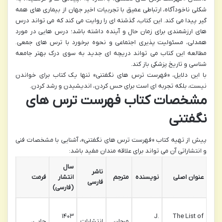
شکلی ناخودآگاه، ارتباطی عمیق با تجربیات اخیر جهان از بیماری های همه
گیر پیدا می کند. این کتاب، گذشته ای را روایت می کند که می تواند درس
های ارزشمندی برای زمان حال و آینده داشته باشد؛ درس هایی در مورد
همدلی، مسئولیت پذیری اجتماعی و نحوه برخورد با ترس های جمعی.
مطالعه این کتاب می تواند دریچه ای جدید به سوی درک بهتر جامعه
شناسی و تاریخ پزشکی باز کند.
با این دلایل، «فهرست ترس های نگفتنی» تنها یک کتاب برای خواندن
نیست، بلکه تجربه ای است برای حس کردن، اندیشیدن و رشد کردن.
مشخصات کتاب فهرست ترس های
نگفتنی
پیش از تهیه کتاب «فهرست ترس های نگفتنی»، آشنایی با مشخصات فنی
و انتشاراتی آن می تواند برای علاقه مندان مفید باشد:
سال
ناشر
تعداد
عنوان اصلی
نویسنده
مترجم
انتشار
فرمت
فارسی
صفحا
(فارسی)
۱۴۰۳
J.
The List of
مرجان
انتشارات
چاپی،
۲۸۸