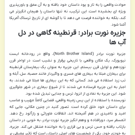
حوادث واقعی را به تار و پود داستان خود بافته و به آن عمق و باورپذیری
ویژه ای بخشیده است. این ترکیب، نه تنها داستان را هیجان انگیزتر می
کند، بلکه به خواننده فرصت می دهد تا با گوشه ای از تاریخ ترسناک آمریکا
آشنا شود.
جزیره نورت برادر: قرنطینه گاهی در دل
آب ها
جزیره نورت برادر (North Brother Island)، واقع در رودخانه ایست
نیویورک، یک مکان واقعی با تاریخی پرفراز و نشیب است. در اواخر قرن
نوزدهم و اوایل قرن بیستم، این جزیره به عنوان یک بیمارستان قرنطینه
برای بیماران مبتلا به بیماری های مسری و واگیردار مانند حصبه، سل، آبله و
تب زرد استفاده می شد. کسانی که به این بیماری ها مبتلا می شدند، به
اجبار به این جزیره فرستاده می شدند تا از شیوع بیماری در شهر جلوگیری
شود. این جزیره به نمادی از انزوا، ترس و جدایی تبدیل شده بود.
نویسنده با استفاده از این پس زمینه واقعی، فضایی کاملاً مهیب و مناسب
برای داستان خود خلق کرده است. تصور کنید در چنین مکانی، جایی که
امید و ناامیدی در هم آمیخته اند، اتفاقات ماورائی و رازآلود رخ دهد.
اتمسفر سرد، دورافتاده و وهم انگیز جزیره نورت برادر، به خوبی در داستان
بازتاب یافته و حس ترس و بی قراری را به خواننده منتقل می کند. جزیره،
به خودی خود، یکی از شخصیت های اصلی داستان است که تاثیر عمیقی بر