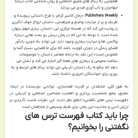
همچنین به پیام های عمیق اجتماعی و روان شناختی کتاب درباره
مهاجران و تاب آوری فردی می پردازد.
Publishers Weekly:
«رمان کاسپر کرامر با طرح داستانی پیچیده و
ظریف و پر از جزئیات واضح و مبرهنش، داستان ارواح خوف انگیزی
را روایت می کند که در هسته مرکزی این داستان، پندی مهم پنهان
شده است. با توجه به این که در زمان پیش رو بحث هایی درباره
واکسن ها و سرایت بیماری وجود دارد، می تواند به خوبی یادآور
فضای زندگی در دوران کووید باشد که برای ما فضایی بسیار آشنا و
ملموس است.» این نقد به ارتباط معاصر داستان با موضوعات
سلامت عمومی و بیماری های همه گیر اشاره می کند و نشان می
دهد که چگونه یک داستان تاریخی می تواند پیام های مرتبط و به
روزی برای خوانندگان امروزی داشته باشد.
به طور کلی، منتقدان بر قدرت فضاسازی، توانایی نویسنده در ایجاد
تعلیق، عمق شخصیت پردازی و اهمیت مضامین اجتماعی و تاریخی در
«فهرست ترس های نگفتنی» اتفاق نظر دارند. این نظرات مثبت، تأییدی بر
ارزش ادبی و جذابیت این رمان برای طیف وسیعی از مخاطبان است.
چرا باید کتاب فهرست ترس های
نگفتنی را بخوانیم؟