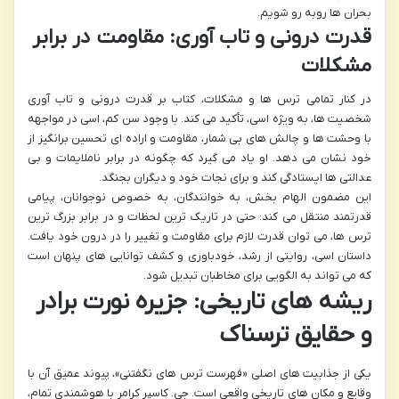
بحران ها روبه رو شویم.
قدرت درونی و تاب آوری: مقاومت در برابر
مشکلات
در کنار تمامی ترس ها و مشکلات، کتاب بر قدرت درونی و تاب آوری
شخصیت ها، به ویژه اسی، تأکید می کند. با وجود سن کم، اسی در مواجهه
با وحشت ها و چالش های بی شمار، مقاومت و اراده ای تحسین برانگیز از
خود نشان می دهد. او یاد می گیرد که چگونه در برابر ناملایمات و بی
عدالتی ها ایستادگی کند و برای نجات خود و دیگران بجنگد.
این مضمون الهام بخش، به خوانندگان، به خصوص نوجوانان، پیامی
قدرتمند منتقل می کند: حتی در تاریک ترین لحظات و در برابر بزرگ ترین
ترس ها، می توان قدرت لازم برای مقاومت و تغییر را در درون خود یافت.
داستان اسی، روایتی از رشد، خودباوری و کشف توانایی های پنهان است
که می تواند به الگویی برای مخاطبان تبدیل شود.
ریشه های تاریخی: جزیره نورت برادر
و حقایق ترسناک
یکی از جذابیت های اصلی «فهرست ترس های نگفتنی»، پیوند عمیق آن با
وقایع و مکان های تاریخی واقعی است. جی. کاسپر کرامر با هوشمندی تمام،