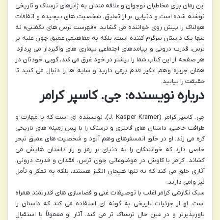
این رمان برای مخاطبان نوجوان و علاقه مندان به ژانرهای ترسناک و تاریخی
نوشته شده است و دنیایی پر از تعلیق، شخصیت های پیچیده و اتفاقات
هولناک را پیش روی خواننده می گشاید. «فهرست ترس های نگفتنی» نه
تنها یک داستان سرگرم کننده است، بلکه به مفاهیمی عمیق چون غلبه بر
ترس، قدرت درونی و پیامدهای اجتماعی بیماری های واگیردار می پردازد.
هر صفحه از این کتاب شما را بیشتر در خود غرق می کند، گویی خودتان در
همان جزیره وهم انگیز قدم برمی دارید و سایه ها را دنبال می کنید تا
حقیقت را بیابید.
درباره نویسنده: جی. کاسپر کرامر
جی. کاسپر کرامر (J. Kasper Kramer)، نویسنده ای است که با مهارت و
ظرافت خاصی، داستان های فانتزی و ترسناک را با پس زمینه های تاریخی
گره می زند. او در خلق اتمسفرهای وهم آلود و شخصیت های عمیق تبحر
خاصی دارد که خوانندگان را به دنیای پر رمز و راز داستان هایش می
کشاند. کرامر با کاوش در موضوعاتی چون ترس، فقدان و قدرت درونی،
آثاری خلق می کند که نه تنها هیجان انگیز هستند، بلکه به تفکر و تأمل
نیز وامی دارند.
سبک نگارشی کرامر اغلب با توصیفات غنی و فضاسازی های قدرتمند همراه
است. او از جزئیات تاریخی به گونه ای استفاده می کند که داستان را
باورپذیرتر و در عین حال ترسناک تر می کند. آثار او معمولاً با استقبال