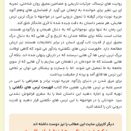
روایت های ترسناک، جزئیات تاریخی و مضامین عمیق روان شناختی، تجربه
ای بی نظیر برای خواننده به ارمغان می آورد. از فضاسازی های وهم آلود
جزیره نورت برادر گرفته تا تحول درونی اسی در مواجهه با بزرگ ترین ترس
هایش، هر عنصر داستان به دقت چیده شده تا اثری ماندگار خلق کند.
این رمان نه تنها برای نوجوانانی که به دنبال هیجان و رازآلودی هستند،
جذاب است، بلکه برای علاقه مندان به تاریخ و آن هایی که به دنبال درک
عمیق تری از قدرت تاب آوری انسان در برابر ناملایمات هستند نیز ارزش
مطالعه دارد. «فهرست ترس های نگفتنی» یادآور می شود که گاهی اوقات،
بزرگ ترین ترس ها، آن هایی نیستند که در تاریکی پنهان شده اند، بلکه آن
هایی هستند که ما خودمان در ذهنمان می سازیم یا آن هایی که از سوی
جامعه به ما تحمیل می شوند. اما با جسارت و پشتکار، می توان بر تمامی
این ترس ها فائق آمد و پرده از حقیقت برداشت.
برای غرق شدن در دنیای رازآلود جزیره نورت برادر و همراهی با اسی در
مسیر غلبه بر ترس هایش، همین حالا کتاب
فهرست ترس های نگفتنی
را
تهیه کنید و اجازه دهید این داستان شما را به سفری فراموش نشدنی
ببرد. خودتان را در مواجهه با این ترس های نگفتنی قرار دهید و قدرت
درونی تان را کشف کنید.
دیگر کاربران سایت این مطالب را نیز دوست داشته اند