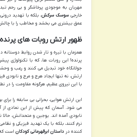
مهربان به موجودی پرخاشگر و بی رحم تبدی
خارجی
سوسک سرکش
، بلکه با تهدید درون
عمق بیشتری می بخشد و مخاطب را با چالش 
ظهور ارتش روبات های پرنده
همزمان با تیره و تار شدن روابط دوستانه د
پرنده! این روبات ها، که با تکنولوژی پ
جولانگاه خود تبدیل می کنند و رعب و وح
ارتش، نه تنها ایجاد هرج و مرج و نابودی ف
با این نیروی عظیم، هرگونه مقاومت را در نط
این ارتش هوایی، بحرانی بی سابقه را برای
می شود. آسمان که پیش از این نمادی از آ
نابودی آمده اند. یوجین و متحدانش، حالا نه
نرم کنند، بلکه با یک تهدید فیزیکی و نظامی
کننده در
داستان ابرقهرمانی کودکان
است که ه