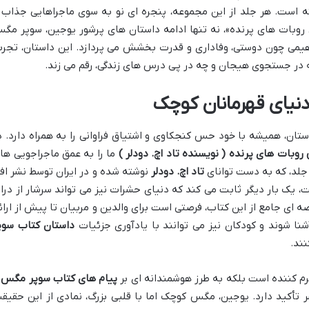
ته است. هر جلد از این مجموعه، پنجره ای نو به سوی ماجراهایی جذاب 
 روبات های پرنده»، نه تنها ادامه داستان های پرشور یوجین، سوپر مگ
هیمی چون دوستی، وفاداری و قدرت بخشش می پردازد. این داستان، تجرب
ه در جستجوی هیجان و چه در پی درس های زندگی، رقم می زند.
دنیای قهرمانان کوچک
ان، همیشه با خود حس کنجکاوی و اشتیاق فراوانی را به همراه دارد. د
ما را به عمق ماجراجویی ها
 جلد، که به دست توانای
تاد اچ. دودلر
نوشته شده و در ایران توسط نشر اف
، یک بار دیگر ثابت می کند که دنیای حشرات نیز می تواند سرشار از درام
ای جامع از این کتاب، فرصتی است برای والدین و مربیان تا پیش از ارائ
نا شوند و کودکان نیز می توانند با یادآوری جزئیات
داستان کتاب سوپ
نند.
گرم کننده است بلکه به طرز هوشمندانه ای بر
پیام های کتاب سوپر مگس 3
 تأکید دارد. یوجین، مگس کوچک اما با قلبی بزرگ، نمادی از این حقیق