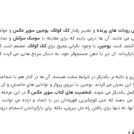
 روبات های پرنده
و تغییر رفتار
کک کولاک
،
یوجین سوپر مگس
و خواه
ی می مانند. آن ها درمی یابند که برای مقابله با
سوسک سرکش
و نجا
 کشف کنند.
یوجین
، با وجود نگرانی عمیق برای
کک کولاک
، مصمم است ک
ازگرداند. ال نیز با ذهن جستجوگر خود، به دنبال سرنخ هایی می گردد ک
اری و تکیه بر یکدیگر در شرایط سخت هستند. آن ها در کنار هم، با شجاع
ا این بحران می گردند. یوجین با نیروی پرواز و توانایی های خاصش، و ال ب
کمل یکدیگر می شوند.
شخصیت های کتاب سوپر مگس 3
در این مرحله ا
ی دهند که حتی کوچکترین قهرمانان نیز با اتحاد و اراده می توانند ب
ا، نه تنها برای یافتن راه حل بیرونی، بلکه برای بازگرداندن انسجام درون
ش