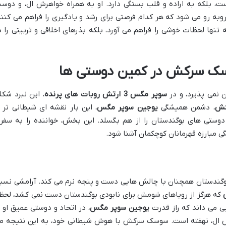
ت، بلکه به اراده و قلب بستگی دارد. او به همراه خواهرش ال، و دوس
به رو می شود که هر کدام فرصتی برای رشد و یادگیری را فراهم می کنند
نها لحظات خوشی را فراهم می آورد، بلکه بذرهای اخلاقی و تربیتی را د
سک سرکش در کمین دوستی ها
ن نمی پذیرد، و در
سوپر مگس 3 ارتش روبات های پرنده
، این نبرد شکل
کش
، دشمن همیشگی
یوجین سوپر مگس
، این بار نقشه ای شیطانی تر ا
دوستی های بوگندستان را از هم بگسلد. این بخش، خواننده را به سفر
ی مبارزه قهرمانان کوچکمان آشنا شود.
وگندستان همچنان با چالش هایی دست و پنجه نرم می کند. آرامشی نسب
که هرگز از رویاهای شومش برای نابودی بوگندستان دست نمی کشد، لحظ
بی می داند که راز قدرت
یوجین سوپر مگس
، در اتحاد و دوستی عمیق او ب
ال، نهفته است. سوسک سرکش با هوش شیطانی خود، به این نتیجه م