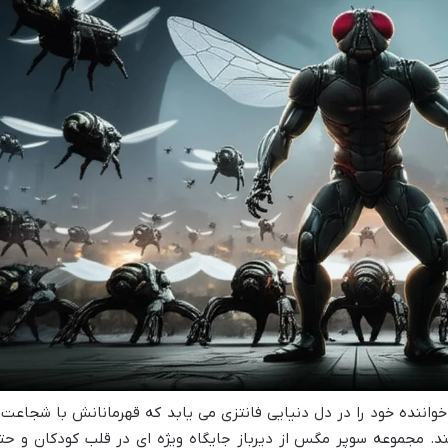
واننده خود را در دل دنیایی فانتزی می یابد که قهرمانانش با شجاعت 
نند. مجموعه سوپر مگس از دیرباز جایگاه ویژه ای در قلب کودکان و حت