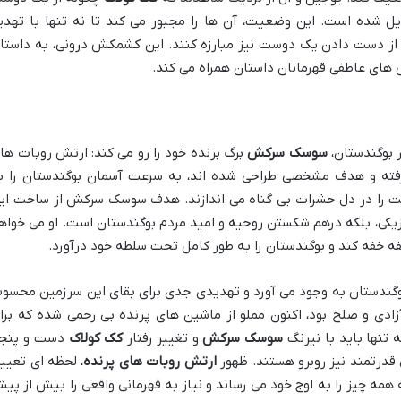
ل شده است. این وضعیت، آن ها را مجبور می کند تا نه تنها با تهدی
ی از دست دادن یک دوست نیز مبارزه کنند. این کشمکش درونی، به داستا
های عاطفی قهرمانان داستان همراه می کند.
ر بوگندستان،
سوسک سرکش
برگ برنده خود را رو می کند: ارتش روبات ها
یشرفته و هدف مشخصی طراحی شده اند، به سرعت آسمان بوگندستان را ب
شت را در دل حشرات بی گناه می اندازند. هدف سوسک سرکش از ساخت ای
یزیکی، بلکه درهم شکستن روحیه و امید مردم بوگندستان است. او می خواه
فه خفه کند و بوگندستان را به طور کامل تحت سلطه خود درآورد.
 بوگندستان به وجود می آورد و تهدیدی جدی برای بقای این سرزمین محسو
زادی و صلح بود، اکنون مملو از ماشین های پرنده بی رحمی شده که برا
 تنها باید با نیرنگ
سوسک سرکش
و تغییر رفتار
کک کولاک
دست و پنج
 قدرتمند نیز روبرو هستند. ظهور
ارتش روبات های پرنده
، لحظه ای تعیی
مه چیز را به اوج خود می رساند و نیاز به قهرمانی واقعی را بیش از پی