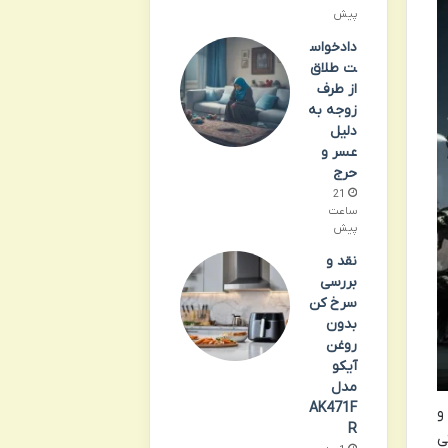
پیش
دادخواس
ت طلاق
از طرف
زوجه به
دلیل
عسر و
حرج
21
ساعت
پیش
نقد و
بررسی
سرخ کن
بدون
روغن
آیکو
مدل
AK471F
و
R
ی