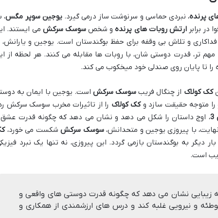
، نبردی حماسی و سرنوشت ساز درمی گیرد.
یوجین سوپر مگس
، ب
ا در برابر
ارتش روبات های پرنده
و شخص
سوسک سرکش
می ایستند. ای
داکاری و تلاش بی وقفه برای حفظ بوگندستان است. یوجین و یارانش، ب
هم تر، قدرت دوستی شان، با روبات ها مقابله می کنند. هر لحظه از ای
ه را تا پایان روی صندلی خود میخکوب می کند.
ن
کک کولاک
از چنگال فریب
سوسک سرکش
است. یوجین با ایمان به دوست
و را متوجه حقیقت سازد و
کک کولاک
را از تاثیرات مخرب سوسک سرکش ره
3
، اوج داستان را شکل می دهد و نشان می دهد که چگونه قدرت عشق 
 نهایت، با پیروزی یوجین و متحدانش،
سوسک سرکش
شکست می خورد،
ک
ر دیگر به بوگندستان بازمی گردد. این پیروزی، نه تنها یک نبرد فیزیکی
ریب است.
ه زیبایی نشان می دهد که چگونه قدرت دوستی های واقعی و
وطئه و نیرویی غلبه کند و درس های ارزشمندی از همکاری و