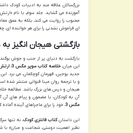
بزرگسالان علاقه مند به ادبیات کودک داش
آموزنده می گشاید. جلد سوم، با نام «ارتش
محبوب را روایت می کند، بلکه به عمق مفا
ای فراموش نشدنی را برای هر خواننده ای، چ
بازگشتی هیجان انگیز به 
بازگشت به دنیای پر از جنب و جوش بوگندست
این میان،
خلاصه کتاب سوپر مگس 3: ارتش روبات های پرنده ( نویسنده تاد اچ. دودلر )
جدید یوجین، قهرمان کوچکمان، می برد. این
و با ترجمه روان مینا قنواتی منتشر شده است
هیجان و درس های بزرگ باشد. مطالعه خلاصه 
آن به کودکان، با مضمون و پیام های آن آش
مگس 3
، خود را برای ماجراهای آینده آماده ک
این داستان
کتاب فانتزی کودک
، نه تنها سر
نظیر اهمیت دوستی، شجاعت و مبارزه با شر