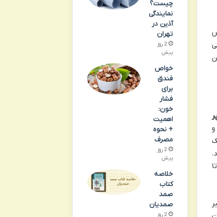
چیست؟
نمایندگی
آذین در
ش
تهران
ی
2 روز
پیش
ن
خواص
فندق
برای
فشار
خون:
ر
اهمیت
و
+ نحوه
مصرف
ک
2 روز
.
پیش
ا
خلاصه
کتاب
صمد
ر
صمدیان
2 روز
ت