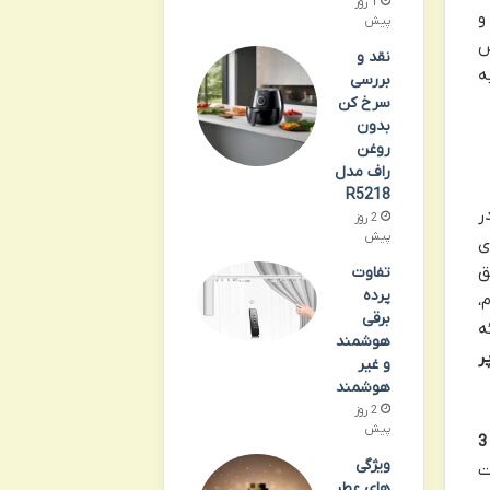
1 روز
و
پیش
س
نقد و
ه
بررسی
سرخ کن
بدون
روغن
راف مدل
R5218
ر
2 روز
پیش
ی
ق
تفاوت
پرده
،
برقی
ه
هوشمند
ر
و غیر
هوشمند
2 روز
پیش
ویژگی
ت
های عطر