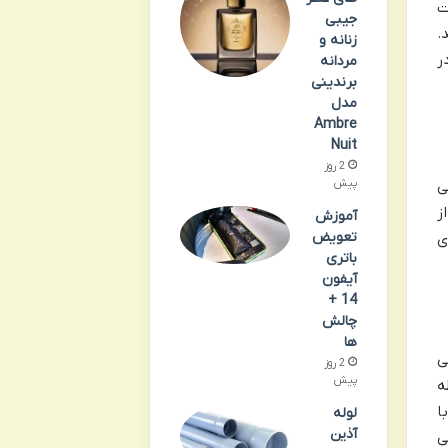
ت
جیبی
.
زنانه و
ر
مردانه
برندینی
مدل
Ambre
Nuit
2 روز
پیش
ی
ز
آموزش
تعویض
ی
باتری
آیفون
14 +
چالش
ها
ی
2 روز
پیش
ه
ا
لوله
آذین
ی