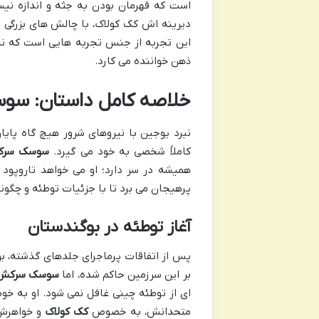
است که قهرمان بودن به جثه و اندازه نیس
دیرینه اش کک کولاک، با چالش های بزرگی رو
این تجربه از جنس تجربه هایی است که نه ت
ذهن خواننده می کارد.
خلاصه کامل داستان: سو
نبرد یوجین با نیروهای شرور هیچ گاه پایا
کاملاً شخصی به خود می گیرد.
سوسک سر
همیشه در سر دارد؛ او می خواهد تاروپود 
پرهیجان می برد تا با جزئیات توطئه و چگونگ
آغاز توطئه در بوگندستان
پس از اتفاقات پرماجرای جلدهای گذشته، ب
بر این سرزمین حاکم شده، اما
سوسک سرکش
ای از توطئه چینی غافل نمی شود. او به خو
متحدانش، به خصوص
کک کولاک
و خواهرش 