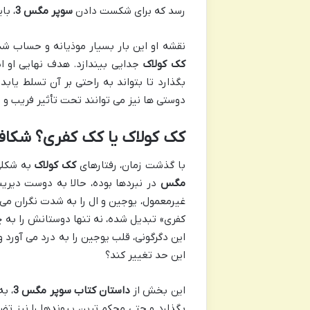
رسد که برای شکست دادن
سوپر مگس 3
، با
نقشه او این بار بسیار موذیانه و حساب 
کک کولاک
جدایی بیندازد. هدف نهایی او ا
بگذارد تا بتواند به راحتی بر آن تسلط یا
دوستی ها نیز می توانند تحت تأثیر فریب و س
کک کولاک یا کک کفری؟ شکاف
با گذشت زمان، رفتارهای
کک کولاک
به شکلی
مگس
در نبردها بوده، حالا به دوست دیری
غیرمعمول، یوجین و ال را به شدت نگران می
کفری» تبدیل شده، نه تنها دوستانش را به چ
این دگرگونی، قلب یوجین را به درد می آورد 
این حد تغییر کند؟
این بخش از
داستان کتاب سوپر مگس 3
، ب
بگذارد و حتی محکم ترین پیوندها را نیز ت