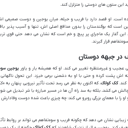
ید این ستون های دوستی را متزلزل کند.
شده است. او قصد دارد با فریب و حیله، میان یوجین و دوست صمیمی ا
ین است که بوگندستان را بدون مدافع اصلی اش، تنها و آسیب پذیر باق
بد. این آغاز یک ماجرای پر پیچ و خم است که نشان می دهد حتی قوی تری
وءتفاهم قرار گیرند.
 در جبهه دوستان
 عجیب و غیرمنتظره تغییر می کند. او که همیشه یار و یاور
یوجین سوپ
نه اش پشت کرده و حتی با او به دشمنی برمی خیزد. این تحول ناگهانی 
 کند.
کک کولاک
، که اکنون به نظر می رسد تحت تأثیر نیرویی پنهان به «ک
الش می کشد، بلکه به سد راه آن ها در مسیر مبارزه با شر تبدیل می شود
و او را با معمای بزرگی روبرو می کند: چه چیزی باعث شده دوست وفادارش ت
ه زیبایی نشان می دهد که چگونه فریب و سوءتفاهم می تواند بر روابط تأثی
ضعیف کند. یوجین و ال از نزدیک شاهدند که
کک کولاک
چگونه از یک دوس