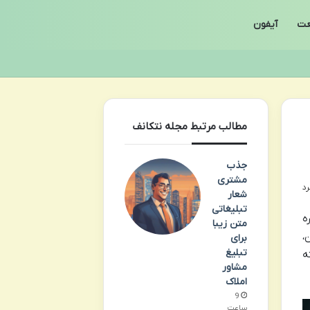
ت
آیفون
مطالب مرتبط مجله نتکانف
جذب
مشتری
شعار
تبلیغاتی
ه
متن زیبا
،
برای
تبلیغ
ه
مشاور
املاک
9
ساعت