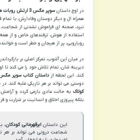
در اوج داستان
سوپر مگس 3 ارتش روبات های پرنده
همراه ال و دیگر دوستان وفادارش، با تمام قو
نبرد، صحنه ای فراموش نشدنی از شجاعت، ف
استفاده از هوش، ترفندهای خاص و از همه م
رویارویی، پر از هیجان و خطر است و خوانند
در میان این آشوب، تمرکز اصلی بر بازگرداند
دیرینه شان، تمام تلاش خود را می کند تا ا
کند. این لحظه از
داستان کتاب سوپر مگس 
دوستی می تواند بر هر تاریکی غلبه کند. در
کولاک
به حالت عادی بازمی گردد و آرامش با
بلکه پیروزی اخلاق و انسانیت بر شرارت و ف
این داستان
ابرقهرمانی کودکان
، ب
شجاعت درونی می تواند بر هر ت
امیدواری را به ارمغان آورد.