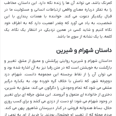
کمرنگ باشد، می تواند آن ها را زنده نگه دارد. این داستان، مخاطب
را به تفکر درباره معنای واقعی ارتباطات انسانی و مسئولیت ما در
قبال یکدیگر دعوت می کند. خواننده با همذات پنداری با این
شخصیت، به یاد می آورد که چقدر اهمیت دارد که به اطراف خود
نگاه کنیم و شاید کسی در همین نزدیکی، در انتظار یک نگاه، یک
کلمه، یا یک نشانه از سوی ما باشد.
داستان شهرام و شیرین
«داستان شهرام و شیرین» روایتی پرکشش و عمیق از عشق، تغییر و
بازگشت به خویشتن است که در متن رقبا نیز به آن اشاره شده بود و
می توان آن را از نقاط برجسته این مجموعه دانست. شهرام، دزد
دوچرخه شهر، که نامش با خلاف گره خورده بود، به یکباره درگیر
عشقی می شود که تمام وجودش را دگرگون می کند: عشق به شیرین،
دختری از خانواده ای متمول و آبرومند. این عشق، جرقه ای برای تغییر
در وجود شهرام می شود؛ او دست از دزدی می کشد و برای کسب روزی
حلال، بساط هندوانه فروشی در کنار دبیرستان شاهپور پهن می کند.
مردم محله که از تغییر او خوشحال بودند، با خرید از او، به نوعی از