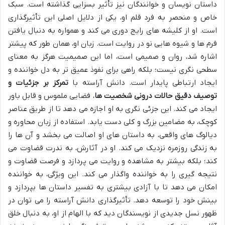
داستان نویسان و خوانندگان نیز تأثیر بسزایی گذاشته است. سبک
خاص و منحصر به فرد قلم او، یکی از دلایل اصلی این تأثیرگذاری
است. او از کلیشه های رایج دوری می کند و همواره به دنبال یافتن
فرم ها و شیوه هایی نو در روایت است. زبان او، همان طور که پیشتر
اشاره شد، روان و صمیمی است، اما این صمیمیت هرگز به معنای
سطحی نگری نیست؛ بلکه راهی برای نفوذ عمیق تر به دل خواننده و
ایجاد ارتباطی پایدار است. دانش آراسته با
تمرکز بر جزئیات و
توصیف دقیق حالات درونی شخصیت ها
، فضایی ملموس و قابل باور
ایجاد می کند. این جزئی نگری به او اجازه می دهد تا از طریق عناصر
کوچک، به مضامین بزرگ و کلی دست یابد. استفاده از زبان محاوره و
دیالوگ های واقعی، به داستان های او اصالت می بخشد و آن ها را
به زندگی روزمره نزدیک می کند. او در آثارش، به ندرت قضاوت می
کند؛ بلکه بیشتر به مشاهده و روایت می پردازد و فرصت قضاوت و
نتیجه گیری را به خواننده واگذار می کند. این ویژگی، به خواننده
امکان می دهد تا با آزادی بیشتری به تفسیر داستان ها بپردازد و
بینش خود را توسعه دهد. تأثیرگذاری دانش آراسته را می توان در
ظهور نسل جدیدی از نویسندگان دید که با الهام از او، به دنبال خلق