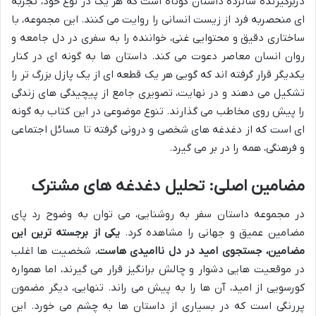
دربرگیرنده شانزده داستان کوتاه است که هر یک در نوع خود، تجربه
ای منحصربه فرد از زیست انسانی را روایت می کنند. این مجموعه، با
ساختاری دقیق و محتوایی غنی، خواننده را به سفری در دل جامعه و
روان انسان معاصر دعوت می کند. داستان ها به گونه ای در کنار
یکدیگر قرار گرفته اند که گویی هر یک قطعه ای از یک پازل بزرگ تر را
تشکیل می دهند و در نهایت، تصویری جامع از پیچیدگی های زندگی
را پیش روی مخاطب می گذارند. تنوع موضوعی در این کتاب به گونه
ای است که از دغدغه های شخصی و درونی گرفته تا مسائل اجتماعی
و فرهنگی، همه را در بر می گیرد.
مضامین اصلی: تحلیل دغدغه های مشترک
در مجموعه داستان سفر به روشنایی، می توان به وضوح رد پای
مضامین عمیق و جهانی را مشاهده کرد.
یکی از برجسته ترین این
مضامین، جستجوی امید در دل ناامیدی هاست.
شخصیت ها اغلب
در موقعیت هایی دشوار و چالش برانگیز قرار می گیرند، اما همواره
کورسویی از امید، آن ها را به پیش می راند. تنهایی، دیگر مضمون
پررنگی است که در بسیاری از داستان ها به چشم می خورد. این