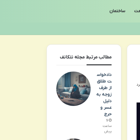
ت
ساختمان
مطالب مرتبط مجله نتکانف
دادخواس
ت طلاق
از طرف
زوجه به
دلیل
عسر و
حرج
9
ساعت
پیش