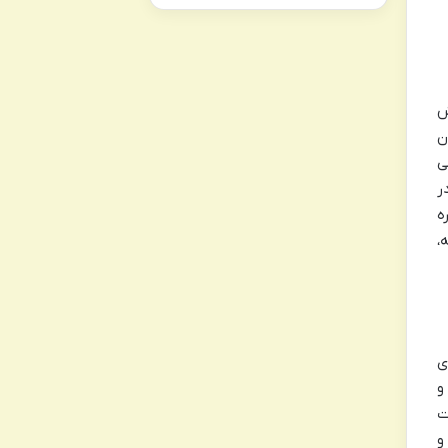
ش
ن
ی
ر
ه
،
ی
و
ت
و