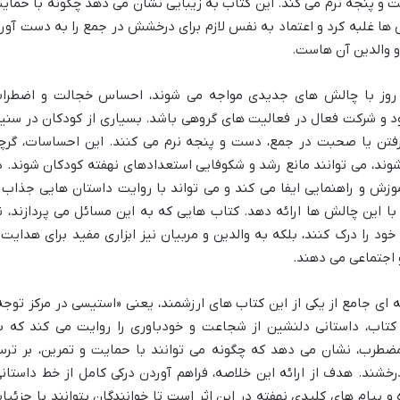
 و پنجه نرم می کند. این کتاب به زیبایی نشان می دهد چگونه با حمای
 ها غلبه کرد و اعتماد به نفس لازم برای درخشش در جمع را به دست آورد
و والدین آن هاست.
ر روز با چالش های جدیدی مواجه می شوند، احساس خجالت و اضطرا
جود و شرکت فعال در فعالیت های گروهی باشد. بسیاری از کودکان در سنی
گرفتن یا صحبت در جمع، دست و پنجه نرم می کنند. این احساسات، گرچ
وند، می توانند مانع رشد و شکوفایی استعدادهای نهفته کودکان شوند. د
وزش و راهنمایی ایفا می کند و می تواند با روایت داستان هایی جذاب 
با این چالش ها ارائه دهد. کتاب هایی که به این مسائل می پردازند، ن
د را درک کنند، بلکه به والدین و مربیان نیز ابزاری مفید برای هدایت 
 اجتماعی می دهند.
ه ای جامع از یکی از این کتاب های ارزشمند، یعنی «استیسی در مرکز توجه
ین کتاب، داستانی دلنشین از شجاعت و خودباوری را روایت می کند که ب
مضطرب، نشان می دهد که چگونه می توانند با حمایت و تمرین، بر تر
شند. هدف از ارائه این خلاصه، فراهم آوردن درکی کامل از خط داستانی
ام های کلیدی نهفته در این اثر است تا خوانندگان بتوانند با جزئیا