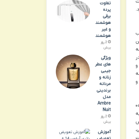
ت
تفاوت
.
پرده
برقی
هوشمند
و غیر
ب
هوشمند
ن
2 روز
پیش
ه
ر
ویژگی
های عطر
و
جیبی
ه
زنانه و
و
مردانه
برندینی
مدل
Ambre
»
Nuit
ه
2 روز
س
پیش
،
آموزش
ت
تعویض