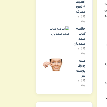
اهمیت
ه
+ نحوه
ی
مصرف
ه
2 روز
پیش
خلاصه
کتاب
صمد
صمدیان
2 روز
پیش
علت
ش
چروک
پوست
سر
2 روز
ه
پیش