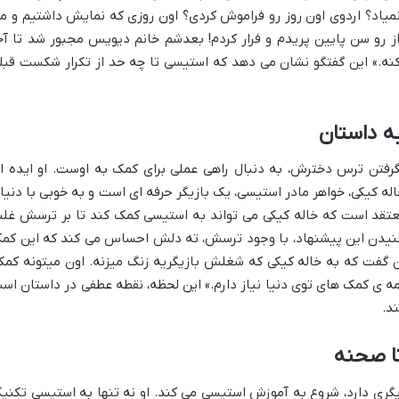
میاد؟ اردوی اون روز رو فراموش کردی؟ اون روزی که نمایش داشتیم و م
از رو سن پایین پریدم و فرار کردم! بعدشم خانم دیویس مجبور شد تا آخ
ه.» این گفتگو نشان می دهد که استیسی تا چه حد از تکرار شکست قبل
به داستان
 گرفتن ترس دخترش، به دنبال راهی عملی برای کمک به اوست. او ایده ا
له کیکی، خواهر مادر استیسی، یک بازیگر حرفه ای است و به خوبی با دنیا
معتقد است که خاله کیکی می تواند به استیسی کمک کند تا بر ترسش غلب
شنیدن این پیشنهاد، با وجود ترسش، ته دلش احساس می کند که این کم
فت که به خاله­ کیکی که شغلش بازیگریه زنگ می­زنه. اون می­تونه کمک
ه­ ی کمک ­های توی دنیا نیاز دارم.» این لحظه، نقطه عطفی در داستان اس
د.
تا صحنه
یگری دارد، شروع به آموزش استیسی می کند. او نه تنها به استیسی تکنی