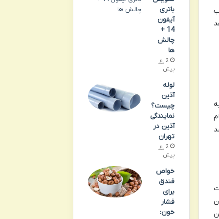
باتری
ب
آیفون
د
14 +
چالش
ها
2 روز
پیش
لوله
آذین
ه
چیست؟
نمایندگی
م
آذین در
د
تهران
2 روز
پیش
خواص
فندق
ت
برای
ن
فشار
خون:
ن