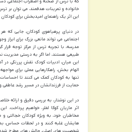
که با ترس از صحنه و اضطراب اجتماعی دست
خانواده و تمرینات هدفمند، می توان بر ترس
این اثر یک راهنمای امیدبخش برای کودکان 
در دنیای پرهیاهوی کودکان، جایی که ه
اجتماعی می تواند مانعی بزرگ برای ابراز و
مدرسه، با تجربه ترس از مرکز توجه قرار 
طبیعی هستند، اما اگر به درستی مدیریت نش
این میان، ادبیات کودک نقش پررنگی در آم
الهام بخش، راهکارهایی عملی برای مواجهه 
تنها به کودکان کمک می کنند تا احساسات خو
حمایت از فرزندانشان در مسیر رشد عاطفی و
در این نوشتار، به بررسی دقیق و ارائه خلاص
اثر ماریان کوکا لفلر، خواهیم پرداخت. ا
مخاطبان خود، به ویژه کودکان خجالتی و 
هایشان غلبه کنند و در لحظات حساس، بدرخ
شخصیت های اصلی، چالش های مطرح شده و پی