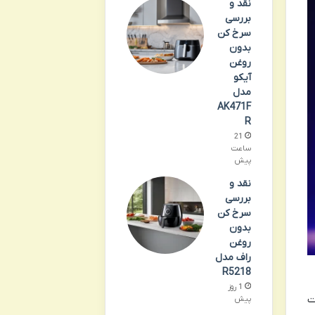
نقد و
بررسی
سرخ کن
بدون
روغن
آیکو
مدل
AK471F
R
21
ساعت
پیش
نقد و
بررسی
سرخ کن
بدون
روغن
راف مدل
R5218
1 روز
ت
پیش