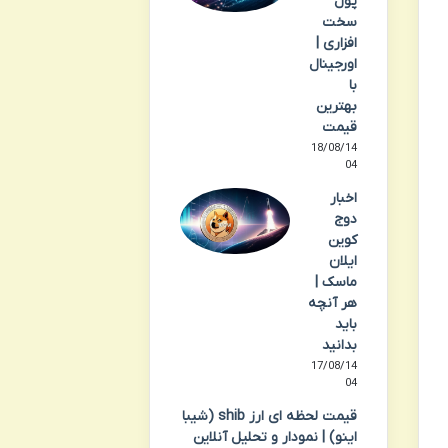
پول
سخت
افزاری |
اورجینال
با
بهترین
قیمت
18/08/14
04
اخبار
دوج
کوین
ایلان
ماسک |
هر آنچه
باید
بدانید
17/08/14
04
قیمت لحظه ای ارز shib (شیبا
اینو) | نمودار و تحلیل آنلاین