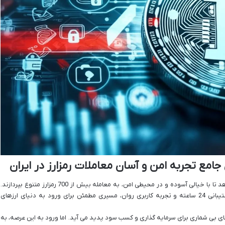
جامع تجربه امن و آسان معاملات رمزارز در ایران
خرید از اوکی اکسچنج به کاربران ایرانی امکان می دهد تا با خیالی آسوده و در محیطی امن، به معامله بیش از 700 رمزارز متنوع بپردازند.
این صرافی با احراز هویت سریع، کارمزد رقابتی، پشتیبانی 24 ساعته و تجربه کاربری روان، مسیری مطمئن برای ورود به دنیای ارزهای
ی بی شماری برای سرمایه گذاری و کسب سود پدید می آید. اما ورود به این عرصه، به