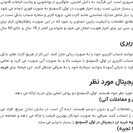
وری است. این فرآیند به دلایل امنیتی، جلوگیری از پولشویی و رعایت الزامات قانونی
ان بسیار حیاتی است. روند احراز هویت در اوکی اکسچنج به صورت فوری انجام می شود
ورد نیاز شامل مدارک شناسایی مانند کارت ملی، چهره کاربر و شماره حساب بانکی است. در
بق اطلاعات یا کیفیت پایین تصاویر رد شود که در این صورت، راهکارهای لازم برای
رفع مشکل به کاربر ارائه خواهد شد. محدودیت های سنی نیز برای احراز هویت اعمال می شود و متولدین کمتر از 18 سال و بالای 60 سال
وانند حساب کاربری خود را به صورت ریالی شارژ کنند. این کار از طریق کارت های بانکی
حساب کاربری در اوکی اکسچنج با سرعت بالا و به صورت آنی صورت می گیرد و تمامی
راد با خیالی آسوده بتوانند سرمایه خود را به صرافی منتقل کنند. این مرحله برای
خرید
ورد نظر خود هستند. اوکی اکسچنج دو روش اصلی برای خرید ارائه می دهد:
 و معاملات آنی)
ل معاملات آنی و بدون دردسر هستند، ایده آل است. در بخش تبادل سریع، افراد می
د را انتخاب کنند. صرافی به صورت خودکار بهترین قیمت را ارائه می دهد و معامله در
ه خرید ارز دیجیتال در اوکی اکسچنج
را بسیار دلپذیر می سازد.
ا تجربه)