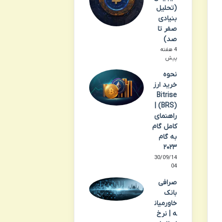
(تحلیل
بنیادی
صفر تا
صد)
4 هفته
پیش
نحوه
خرید ارز
Bitrise
(BRS) |
راهنمای
کامل گام
به گام
۲۰۲۳
30/09/14
04
صرافی
بانک
خاورمیان
ه | نرخ