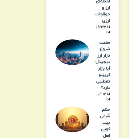
لحظه‌ای
ارز و
حوالجات
ارزی
28/09/14
04
ساعت
شروع
بازار ارز
دیجیتال:
آیا بازار
کریپتو
تعطیلی
دارد؟
12/10/14
04
حکم
شرعی
بیت
کوین
اهل