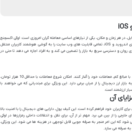
i
یل، در هر زمان و مکان، یکی از نیازهای اساسی معامله گران امروزی است. اوکی اکسچنج
با ارائه اپلیکیشن اختصاصی برای سیستم عامل های اندروید و iOS، تمامی قابلیت های وب سایت را به گوشی هوشمند کاربران منتقل
 روان و دسترسی سریع به بازار را تضمین می کند و به افراد اجازه می دهد تا حتی در
اوکی اکسچنج این امکان را به افراد می دهد که حتی با مبالغ کم، معاملات خود را آغاز کنند. امکان شروع معاملات با حداقل 10 هزار تومان،
 بازار ارز دیجیتال را از میان برمی دارد. این ویژگی برای مبتدیانی که می خواهند با
یار ارزشمند است.
ایای آن
رای کاربران خود فراهم کرده است. این کیف پول، دارایی های دیجیتال را با امنیت بالا
خارجی را از بین می برد. مهم تر از آن، برای نقل و انتقالات داخلی رمزارزها در اوکی
ی شود که این امر منجر به صرفه جویی قابل توجهی در هزینه ها می شود. این ویژگی،
ه صرفه می سازد.