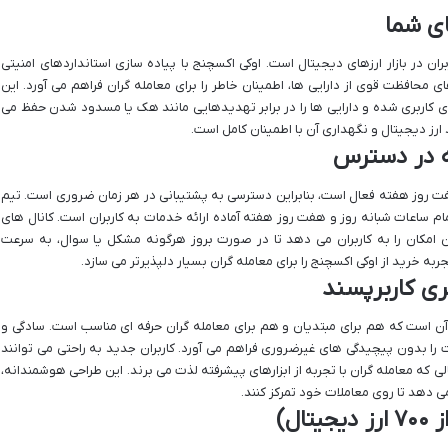
ای شما
ان در بازار ارزهای دیجیتال است. اوکی اکسچنج با پیاده سازی استانداردهای امنیتی
و مرحله ای (2FA) و سیستم های محافظت قوی از دارایی ها، اطمینان خاطر را برای معامله گران فراهم می آورد. این
ای کاربری شده و دارایی ها را در برابر تهدیدهایی مانند هک یا مسدود شدن حفظ می
د ارز دیجیتال و نگهداری آن با اطمینان کامل است.
هفت روز هفته فعال است، بنابراین دسترسی به پشتیبانی در هر زمان ضروری است. تیم
ساعات شبانه روز و هفت روز هفته آماده ارائه خدمات به کاربران است. کانال های
ن امکان را به کاربران می دهد تا در صورت بروز هرگونه مشکل یا سوال، به سرعت
ربه خرید از اوکی اکسچنج را برای معامله گران بسیار دلپذیرتر می سازد.
بری کاربرپسند
 آن است که هم برای مبتدیان و هم برای معامله گران حرفه ای مناسب است. سادگی و
 را بدون پیچیدگی های غیرضروری فراهم می آورد. کاربران جدید به راحتی می توانند
لی که معامله گران با تجربه از ابزارهای پیشرفته لذت می برند. این طراحی هوشمندانه،
می دهد تا روی معاملات خود تمرکز کنند.
ال)