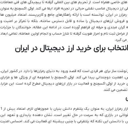
ه های خاصی همراه است. از تحریم های بین المللی گرفته تا پیچیدگی های فنی معاملات
فی ارز دیجیتال مناسب نقشی حیاتی در تجربه افراد ایفا می کند. اوکی اکسچنج به عنوان
مزارز در ایران، توانسته است با ارائه راهکارهای جامع و کاربرپسند، اعتماد میلیون ها
د و فروش ارزهای دیجیتال را ساده و قابل دسترس ساخته، بلکه با تمرکز بر امنیت و
ران مبتدی و حرفه ای فراهم آورده است. در ادامه این مقاله، خوانندگان با جزئیات
ز مراحل ثبت نام و احراز هویت گرفته تا شارژ حساب و انجام اولین معامله، تمامی ابعاد
می گیرد.
تخاب برای خرید ارز دیجیتال در ایران
ت ساز برای هر فردی است که قصد ورود به دنیای رمزارزها را دارد. در کشور ایران،
 اهمیت دوچندانی پیدا می کند. اوکی اکسچنج با مجموعه ای از ویژگی ها و مزایای
ی خرید از اوکی اکسچنج و فعالیت در بازار ارزهای دیجیتال مطرح کرده است. این مزایا،
 تضمین می کنند.
اوکی اکسچنج با بیش از 8 سال سابقه فعالیت در بازار رمزارز ایران، به عنوان یک پلتفرم دانش بنیان با مجوزهای لازم، اعتماد بیش از 1
طولانی در بازاری که به سرعت در حال تغییر است، نشان دهنده پایداری و تعهد این
ن با دانستن این نکته که پلتفرمی با چنین پیشینه ای فعالیت می کند، احساس امنیت