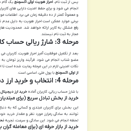
پس از ثبت نام،
احراز هویت اوکی اکسچنج
یک گام ضر
انجام می شود و برای حفظ امنیت دارایی های کاربر
و معمولاً کمتر از ده دقیقه زمان می برد. اطلاعات م
برخی موارد ممکن است احراز هویت به دلیل عدم تطا
مجاز به ثبت نام نیستند.
مرحله 3: شارژ ریالی حساب کاربری
بعد از تکمیل موفقیت آمیز احراز هویت، کاربران می ت
عضو شتاب انجام می شود. فرآیند واریز تومان به 
نکات امنیتی لازم در این مرحله رعایت شده است تا اف
از اوکی اکسچنج
با پول ملی، اساسی است.
مرحله 4: انتخاب و خرید ارز دیجیتال مورد نظر
با شارژ حساب ریالی، کاربران آماده
خرید ارز دیجیتال
م
خرید از بخش تبادل سریع (برای مبتدیان
این بخش برای کاربران مبتدی و کسانی که به دنبا
توانند به سادگی رمزارز مورد نظر و مقدار خرید خو
لحظه انجام می شود. این سادگی و سرعت، تجربه
نحو
خرید از بازار حرفه ای (برای معامله گران ب