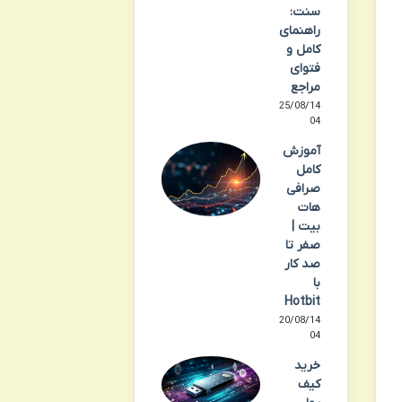
سنت:
راهنمای
کامل و
فتوای
مراجع
25/08/14
04
آموزش
کامل
صرافی
هات
بیت |
صفر تا
صد کار
با
Hotbit
20/08/14
04
خرید
کیف