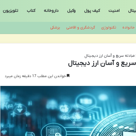
تال
امنیت
کیف پول
وکیل
داروخانه
کتاب
تلویزیون
خانواده
تکنولوژی
گردشگری و اقامتی
پزشکی
 مبادله سریع و آسان ارز دیجیتال
سریع و آسان ارز دیجیتال
خواندن این مطلب 17 دقیقه زمان میبرد