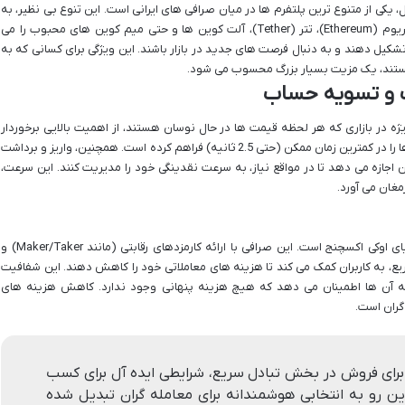
پشتیبانی از بیش از 700 ارز دیجیتال، یکی از متنوع ترین پلتفرم ها در میان صرافی های ایرانی است. این تنوع بی نظیر، به
کاربران امکان دسترسی به بیت کوین (Bitcoin)، اتریوم (Ethereum)، تتر (Tether)، آلت کوین ها و حتی میم کوین های محبوب را می
تشکیل دهند و به دنبال فرصت های جدید در بازار باشند. این ویژگی برای کسانی که به
ا هستند، یک مزیت بسیار بزرگ محسوب می شود.
ت و تسویه حساب
ه در بازاری که هر لحظه قیمت ها در حال نوسان هستند، از اهمیت بالایی برخوردار
است. اوکی اکسچنج امکان خرید و فروش آنی رمزارزها را در کمترین زمان ممکن (حتی 2.5 ثانیه) فراهم کرده است. همچنین، واریز و برداشت
ن اجازه می دهد تا در مواقع نیاز، به سرعت نقدینگی خود را مدیریت کنند. این سرعت،
رمغان می آورد.
ساختار کارمزدی منصفانه و شفاف یکی دیگر از مزایای اوکی اکسچنج است. این صرافی با ارائه کارمزدهای رقابتی (مانند Maker/Taker) و
، به کاربران کمک می کند تا هزینه های معاملاتی خود را کاهش دهند. این شفافیت
 و به آن ها اطمینان می دهد که هیچ هزینه پنهانی وجود ندارد. کاهش هزینه های
گران است.
ر برای فروش در بخش تبادل سریع، شرایطی ایده آل برای کسب
ین رو به انتخابی هوشمندانه برای معامله گران تبدیل شده