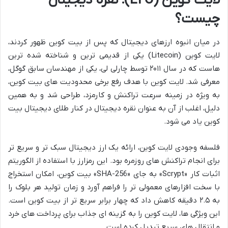
لایت کوین (LTC)؛ نقره دیجیتال
چیست؟
در میان انبوه ارزهای دیجیتال که پس از بیت کوین ظهور کردند،
لایت کوین (Litecoin) یکی از قدیمی ترین و شناخته شده ترین
هاست که در سال ۲۰۱۱ توسط چارلی لی، یکی از مهندسان سابق گوگل،
معرفی شد. لایت کوین با هدف رفع برخی محدودیت های بیت کوین،
به ویژه در زمینه سرعت تراکنش و کارمزد، طراحی شد و به همین
دلیل، اغلب از آن به عنوان نقره دیجیتال در کنار طلای دیجیتال بیت
کوین یاد می شود.
فلسفه وجودی لایت کوین، ارائه یک ارز دیجیتال سبک تر و سریع تر
برای انجام تراکنش های روزمره بود. این رمزارز با استفاده از الگوریتم
اثبات کار «Scrypt» به جای «SHA-256» بیت کوین، امکان استخراج
با سخت افزارهای معمولی تر را فراهم آورد و زمان تولید هر بلوک را
به ۲.۵ دقیقه کاهش داد که چهار برابر سریع تر از بیت کوین است.
این ویژگی ها، لایت کوین را به گزینه ای جذاب برای پرداخت های خرد
و انتقال های سریع تبدیل کرده است.