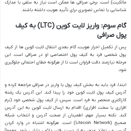
مالکیت) است. برخی صرافی ها ممکن است نیاز به سلفی با مدارک
شناسایی یا تماس تصویری برای تأیید هویت داشته باشند.
گام سوم: واریز لایت کوین (LTC) به کیف
پول صرافی
پس از تکمیل احراز هویت، گام بعدی انتقال لایت کوین ها از کیف
پول شخصی فرد به کیف پول اختصاصی او در صرافی است. این
مرحله نیازمند دقت فراوان است تا از هرگونه خطای احتمالی جلوگیری
شود.
ابتدا، فرد باید به بخش کیف پول یا واریز در صرافی مراجعه کرده و
آدرس کیف پول لایت کوین خود را پیدا کند. این آدرس یک رشته
کاراکتری منحصر به فرد است. سپس، از کیف پول شخصی خود (نرم
افزاری یا سخت افزاری) اقدام به ارسال لایت کوین به این آدرس
کند. نکته بسیار مهم، اطمینان از صحت آدرس و انتخاب شبکه
صحیح (Litecoin Network) است. هرگونه اشتباه در وارد کردن
آدرس می تواند منجر به از دست رفتن دائمی دارایی شود. معمولاً