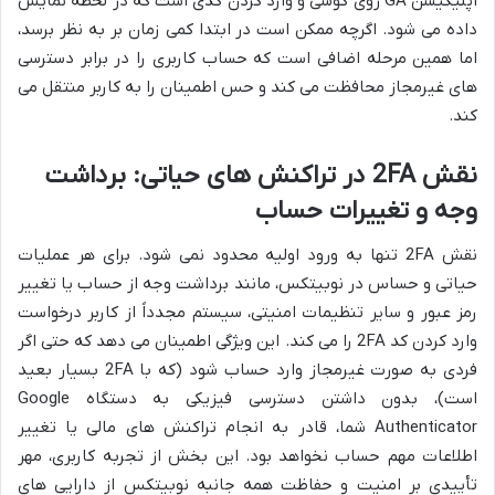
اپلیکیشن GA روی گوشی و وارد کردن کدی است که در لحظه نمایش
داده می شود. اگرچه ممکن است در ابتدا کمی زمان بر به نظر برسد،
اما همین مرحله اضافی است که حساب کاربری را در برابر دسترسی
های غیرمجاز محافظت می کند و حس اطمینان را به کاربر منتقل می
کند.
نقش 2FA در تراکنش های حیاتی: برداشت
وجه و تغییرات حساب
نقش 2FA تنها به ورود اولیه محدود نمی شود. برای هر عملیات
حیاتی و حساس در نوبیتکس، مانند برداشت وجه از حساب یا تغییر
رمز عبور و سایر تنظیمات امنیتی، سیستم مجدداً از کاربر درخواست
وارد کردن کد 2FA را می کند. این ویژگی اطمینان می دهد که حتی اگر
فردی به صورت غیرمجاز وارد حساب شود (که با 2FA بسیار بعید
است)، بدون داشتن دسترسی فیزیکی به دستگاه Google
Authenticator شما، قادر به انجام تراکنش های مالی یا تغییر
اطلاعات مهم حساب نخواهد بود. این بخش از تجربه کاربری، مهر
تأییدی بر امنیت و حفاظت همه جانبه نوبیتکس از دارایی های