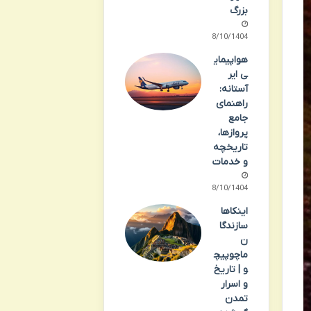
بزرگ
08/10/1404
هواپیمای
ی ایر
آستانه:
راهنمای
جامع
پروازها،
تاریخچه
و خدمات
08/10/1404
اینکاها
سازندگا
ن
ماچوپیچ
و | تاریخ
و اسرار
تمدن