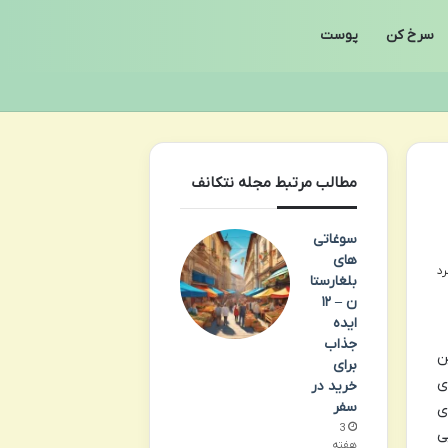
سرخ کن
پوست
مطالب مرتبط مجله نتکانف
سوغاتی
های
بلغارستا
ن – ۱۲
ایده
جذاب
ن
برای
ی
خرید در
سفر
ی
3
ی
هفته