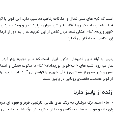
 است که تپه های شنی فعال و امکانات رفاهی مناسبی دارد. این کویر با تپ
های ماسه ای بلند و زیبا، فرصتی برای تجربه < ب>تفریحات کویری< /b> نظیر شن سواری، پاراگلایدر و رصد ستارگا
فراهم می کند. در پاییز، هوای دلنشین < ب>کویر ورزنه< /b>، امکان لذت بردن کامل از این تفریحات را به دور از گر
ای عکاسی به یادگار می گذارد.
رترین و آرام ترین کویرهای مرکزی ایران است که برای تجربه بوم گردی 
آشنایی با فرهنگ محلی گزینه ای عالی به شمار می رود. شب های < ب>کویر ابوزیدآباد< /b> با سکوت محض و
مش و دور شدن از هیاهوی زندگی شهری را فراهم می آورد. این کویر، برا
ز کویر هستند، مقصدی رویایی در پاییز است.
ده از پاییز دلربا
پاییز، فصل اوج دلبری < b>جنگل های ایران< /b> است. برگ درختان به رنگ های طلایی، نارنجی، قرمز و قهوه ای در
هوای پاک و مرطوب، مه صبحگاهی و صدای خش خش برگ ها زیر پا، حسی ا