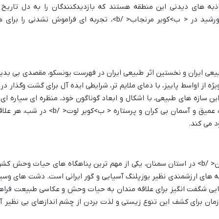
ذبه های دیدنی این منطقه هستند که بازدیدکنندگان را به دل تاریخ 
طبیعت می برند. تماشای طلوع و غروب خورشید در < ب>کویر مرنجاب< /b>، تجربه ای فراموش نشدنی را برا
بیعی ایران و نخستین اثر طبیعی ایران در فهرست یونسکو، مقصدی بی بدی
یژه از اواسط پاییز، با دمای ملایم تر، شرایطی ایده آل برای گشت وگذار در 
 فراهم می آورد. این سازه های طبیعی، با اشکال و ابعاد گوناگون خود، منظره ای سیاره ای
خیره کننده را به نمایش می گذارند. سکوت عمیق و آسمان بی کران و پرستاره < ب>کویر لوت< /b> در شب،
 می کند.
کویر خارتوران، معروف به < ب>آفریقای ایران< /b> در استان سمنان، یکی از مهم ترین پناهگاه های حیات وحش کش
 های ارزشمندی نظیر یوزپلنگ آسیایی و گور ایرانی است. دشت های وسی
بکر < ب>کویر خارتوران< /b>، فضایی شگفت انگیز برای علاقه مندان به حیات وحش و عکاسی طبیعت فرا
ن زمان برای کشف این تنوع زیستی و لذت بردن از چشم اندازهای بی نظیر آ