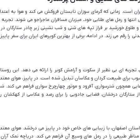
از فصل < ب>کویرنوردی< /b> در ایران است. زمانی که گرمای سوزان تابستان فروکش می کند و هوا به اعتد
 انتها و رمل های طلایی خود، میزبان مسافران ماجراجو می شوند. تجربه 
 طلوع خورشید بر فراز تپه های شنی و شب نشینی زیر چادر ستارگان در 
تی فراموش نشدنی را رقم می زند. در ادامه، برخی از بهترین کویرهای ایران برای سفر پایی
 تجربه ای بی نظیر از سکوت و آرامش کویر را ارائه می دهد. این روستا
وب برای طبیعت گردان و عکاسان تبدیل شده است. در پاییز، هوای معتد
 هایی همچون شترسواری، آفرود و موتور چهارچرخ سواری فراهم می کند. ش
 با آسمانی مملو از ستارگان درخشان، فضایی جادویی را برای رصد و عکاسی از کهکشان را
استان اصفهان، با زیبایی های خاص خود در پاییز می درخشد. هوای معتد
مناظر طبیعی را در رمل های وسیع آن فراهم می کند. دریاچه نمک آران 