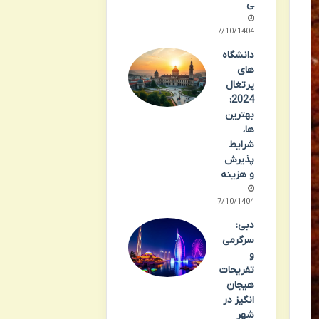
ی
07/10/1404
دانشگاه
های
پرتغال
2024:
بهترین
ها،
شرایط
پذیرش
و هزینه
07/10/1404
دبی:
سرگرمی
و
تفریحات
هیجان
انگیز در
شهر