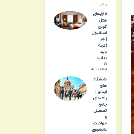
پیش
اتاق‌های
هتل
گونن
استانبول
| هر
آنچه
باید
بدانید
24/09/1404
دانشگاه
های
ایتالیا |
راهنمای
جامع
تحصیل
و
مهاجرت
دانشجوی