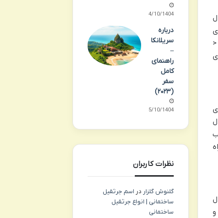
14/10/1404
ال
درباره
ی
سریلانکا
<
–
زی
راهنمای
کامل
سفر
(۲۰۲۳)
ی
15/10/1404
ل
ب
ه
نظرات کاربران
گلنوش گلزار
در
اسم جرثقیل
ل
ساختمانی | انواع جرثقیل
و
ساختمانی