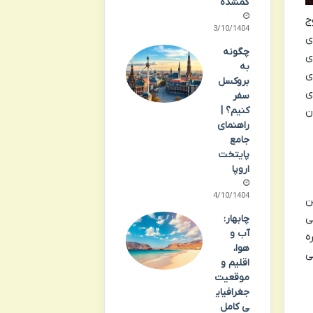
گمشده
ج
13/10/1404
ی
چگونه
ی
به
ی
بروکسل
ی
سفر
کنیم؟ |
ن
راهنمای
جامع
پایتخت
اروپا
14/10/1404
ن
ی
چابهار:
آب و
ه
هوا،
ی
اقلیم و
موقعیت
جغرافیای
ی کامل