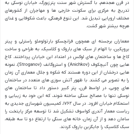
در قرن هجدهم، با گسترش شهر سنت پترزبورگ، خیابان نوسکی به
تدریج به مرکزی برای سکونت خارجی ها و مهاجران از کشورهای
مختلف اروپایی تبدیل شد. این تنوع فرهنگی، باعث شکوفایی و غنای
هرچه بیشتر شهر گشت.
معماران برجسته ای همچون فرانچسکو بارتولومئو راسترلی و پیتر
یروپکین، با الهام از سبک های باروک و کلاسیک، به طراحی و ساخت
کاخ ها و ساختمان های لوکس در امتداد این خیابان پرداختند. کاخ
هایی چون آنیچکوف (Anichkov) و استروگانف (Stroganov)، نمونه
هایی درخشان از این دوره هستند که شکوه و جلال معماری آن زمان
را به تصویر می کشند. با ظهور آتش سوزی های متعدد در ساختمان
های چوبی، در اواسط قرن، پتر کبیر دستور داد تا ساختمان های
نوسکی تنها با مصالح سنگی ساخته شوند، که این خود به زیبایی و
استحکام خیابان افزود. در سال ۱۷۶۲، کمیسیون شهرسازی جدیدی به
ریاست معمار آندری کواسوف تشکیل شد تا توسعه مرکز پایتخت را
سامان دهد و از آن زمان، خانه های سنگی با ارتفاع دو تا سه طبقه،
سبک کلاسیک را جایگزین باروک کردند.