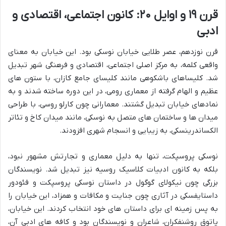
قرن ۱۹ و اوایل ۲۰: کانون اجتماعی، اقتصادی و
ادبی
قرن نوزدهم، عصر طلایی خیابان نوسکی بود. این خیابان به معنای
واقعی کلمه، به مرکز اصلی اجتماعی، اقتصادی و فرهنگی شهر تبدیل
شد. کلیساهای باشکوهی مانند کلیسای جامع کازان، با ستون های
عظیم و الهام گرفته از معماری رومی، در این دوره ساخته شدند و به
نمادهای خیابان تبدیل گشتند. معمارانی چون کارلو روسی، با طراحی
میدان ها و ساختمان های متصل به نوسکی، مانند میدان کاخ و تئاتر
الکساندرینسکی، به زیبایی و انسجام شهری افزودند.
نوسکی پروسپکت، تنها به دلیل معماری و تجارتش مشهور نبود،
بلکه به کانون ادبیات کلاسیک روسیه نیز تبدیل شد. نویسندگان
بزرگی چون نیکولای گوگول در داستان نوسکی پروسپکت و فئودور
داستایفسکی در آثاری چون جنایت و مکافات و همزاد، این خیابان را
به پس زمینه ای برای داستان های خود انتخاب کردند. این خیابان،
پاتوق روشنفکران، شاعران و نویسندگان بود و کافه های ادبی آن،