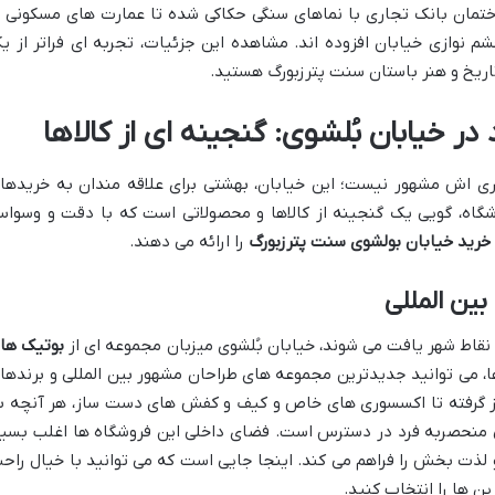
اختمان بانک تجاری با نماهای سنگی حکاکی شده تا عمارت های مسکونی ب
م نوازی خیابان افزوده اند. مشاهده این جزئیات، تجربه ای فراتر از ی
ریخ و هنر باستان سنت پترزبورگ هستید.
ر خیابان بُلشوی: گنجینه ای از کالاها
ماری اش مشهور نیست؛ این خیابان، بهشتی برای علاقه مندان به خریدها
گاه، گویی یک گنجینه از کالاها و محصولاتی است که با دقت و وسوا
 خرید خیابان بولشوی سنت پترزبورگ
را ارائه می دهند.
ین المللی
ر نقاط شهر یافت می شوند، خیابان بُلشوی میزبان مجموعه ای از
بوتیک ها
، می توانید جدیدترین مجموعه های طراحان مشهور بین المللی و برندها
 روز گرفته تا اکسسوری های خاص و کیف و کفش های دست ساز، هر آنچه ب
 منحصربه فرد در دسترس است. فضای داخلی این فروشگاه ها اغلب بسیا
ذت بخش را فراهم می کند. اینجا جایی است که می توانید با خیال راح
ین ها را انتخاب کنید.