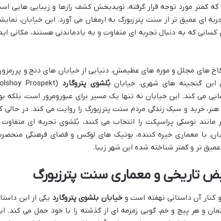
که کمتر مورد توجه قرار گرفته، نویدبخش کشف رازها و زیبایی هایی اس
ه ای عمیق تر از سنت پترزبورگ به ارمغان می آورد. این خیابان، نمایش
 کسانی که به دنبال تجربه ای متفاوت و به یادماندنی هستند، مکانی اید
 کاخ های مجلل و موزه های عظیمش، دنیایی از خیابان های دنج و پررمزورا
ن این گنجینه های شهری، خیابان
بُلشوی پتروگارد
Bolshoy Prospekt
ان خودنمایی می کند. این خیابان نه تنها یک مسیر برای عبورومرور است، بلکه بو
نر، خرید و سبک زندگی مردم سنت پترزبورگ را روایت می کند. در حالی ک
 مانند نوسکی پراسپکت را انتخاب می کنند، بُلشوی تجربه ای متفاوت 
بان، با معماری خیره کننده، بوتیک های لوکس و فضای فرهنگی منحصرب
یق تر و کمتر شناخته شده این شهر زیبا.
نبض تاریخی و معماری سنت پترزبورگ
کنار آن داستانی نهفته است و
خیابان بلشوی پتروگارد
یکی از این داستا
ان و هر پیچ و خم، گویی زمزمه ای از گذشته را با خود حمل می کند. ای