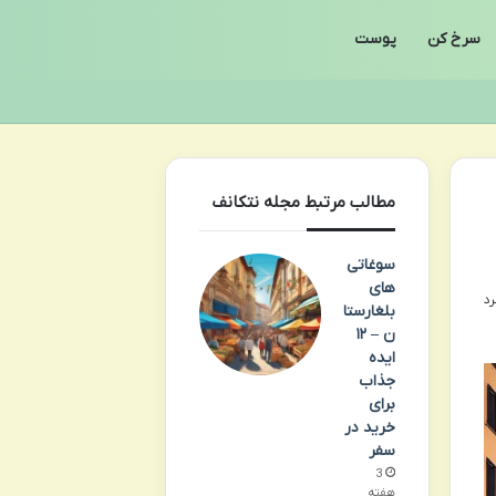
سرخ کن
پوست
مطالب مرتبط مجله نتکانف
سوغاتی
های
بلغارستا
ن – ۱۲
ایده
جذاب
برای
خرید در
سفر
3
هفته