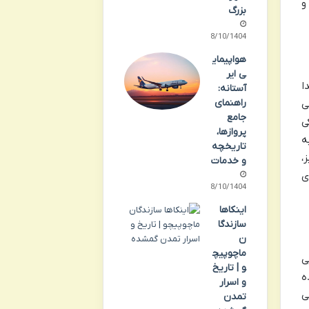
و
بزرگ
08/10/1404
هواپیمای
ی ایر
ا
آستانه:
راهنمای
ی
جامع
فسکی
پروازها،
به
تاریخچه
،
و خدمات
ی
08/10/1404
اینکاها
سازندگا
ن
ماچوپیچ
یی
و | تاریخ
ه
و اسرار
ی
تمدن