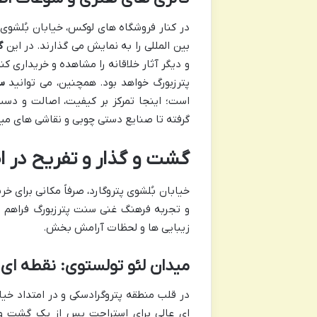
در کنار فروشگاه های لوکس، خیابان بُلشوی
بین المللی را به نمایش می گذارند. در این
گ
و دیگر آثار خلاقانه را مشاهده و خریداری کن
پترزبورگ خواهد بود. همچنین، می توانید
س
است؛ اینجا تمرکز بر کیفیت، اصالت و دس
گرفته تا صنایع دستی چوبی و نقاشی های مینی
گشت و گذار و تفریح در ا
خیابان بُلشوی پتروگارد، صرفاً مکانی برای 
و تجربه فرهنگ غنی سنت پترزبورگ فراهم م
زیبایی ها و لحظات آرامش بخش.
میدان لئو تولستوی: نقطه ای 
در قلب منطقه پتروگرادسکی و در امتداد خیا
ای عالی برای استراحت پس از یک گشت وگذ