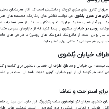
 میزبان گالری های هنری کوچک و دلنشینی است که آثار هنرمندان محلی 
الری های هنری بلشوی
، می توانید نقاشی های رنگارنگ، مجسمه های هنر
ید. این آثار هنری، هدیه ای ارزشمند و یادگاری ماندگار از سفر شما به سن
وغات روسی در خیابان بلشوی
را پیدا کنید که از بازارهای عمومی متمای
ت ساز بودن است. از ماتروشکا (عروسک های روسی) با طراحی های خا
اتوری، هر سوغاتی داستانی برای گفتن دارد.
طراف خیابان بُلشوی
خرید نیست؛ این خیابان و مناطق اطراف آن، فضایی دلنشین برای گشت و گذا
ی کند. هر گوشه ای از این خیابان، گویی دعوت نامه ای است برای کش
برای استراحت و تماشا
بان بُلشوی،
میدان لئو تولستوی سنت پترزبورگ
قرار دارد. این میدان، نقط
ار طولانی و تماشای زندگی روزمره شهروندان است. نیمکت های اطرا