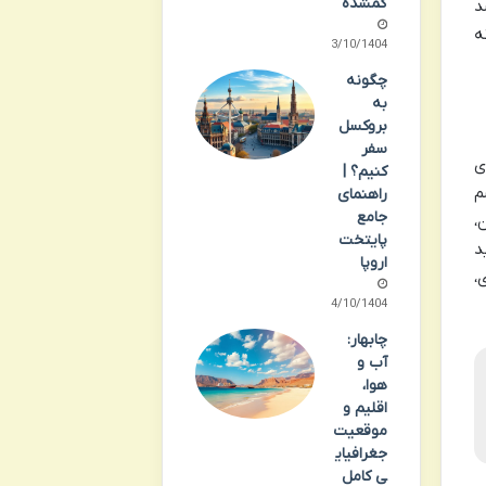
گمشده
د
ه
13/10/1404
چگونه
به
بروکسل
سفر
ی
کنیم؟ |
م
راهنمای
جامع
،
پایتخت
د
اروپا
،
14/10/1404
چابهار:
آب و
هوا،
اقلیم و
موقعیت
جغرافیای
ی کامل