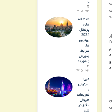
ی
ت
ی
07/10/1404
ه
دانشگاه
های
پرتغال
2024:
ز
بهترین
(
ها،
م
شرایط
ه
پذیرش
و هزینه
و
ه
07/10/1404
دبی:
سرگرمی
و
تفریحات
ن
هیجان
انگیز در
ن
شهر