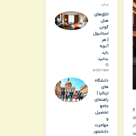
پیش
اتاق‌های
هتل
گونن
استانبول
| هر
آنچه
باید
بدانید
24/09/1404
دانشگاه
های
ایتالیا |
راهنمای
جامع
و
تحصیل
ی
و
ر
مهاجرت
دانشجوی
ی