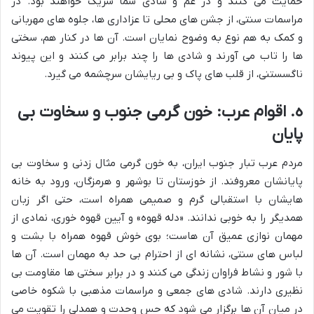
حمایت می کنند و در غم و شادی شما شریک خواهند بود. در
مراسمات سنتی، از جشن های محلی تا عزاداری ها، جلوه های مهربانی
و کمک به هم نوع به وضوح نمایان است. آن ها در کنار هم، سختی
ها را تاب می آورند و شادی ها را چند برابر می کنند و این پیوند
ناگسستنی، از قلب های پاک و بی ریایشان سرچشمه می گیرد.
ه. اقوام عرب: خون گرمی جنوب و سخاوت بی
پایان
مردم عرب تبار جنوب ایران، به خون گرمی مثال زدنی و سخاوت بی
پایانشان معروفند. از خوزستان تا بوشهر و هرمزگان، ورود به خانه
هایشان با استقبالی گرم و صمیمی همراه است، حتی اگر زبان
همدیگر را به خوبی ندانند. «دله قهوه» و آیین قهوه خوری، نمادی از
مهمان نوازی عمیق آن هاست؛ بوی خوش قهوه همراه با بشت و
لباس های سنتی، نشانه ای از احترام بی حد به مهمان است. آن ها
با شور و نشاط فراوان زندگی می کنند و در برابر سختی ها مقاومت بی
نظیری دارند. شادی های جمعی و مراسمات مذهبی با شکوه خاصی
در میان آن ها برگزار می شود که حس وحدت و همدلی را تقویت می