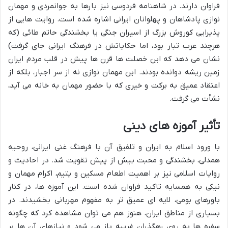
فراوان دارند. در شاهنامه فردوسی نیز بارها به جوانمردی و مهمان
نوازی پادشاهان و پهلوانان ایرانی اشاره شده است. روایت هایی از
پذیرایی کوروش بزرگ از اسیران جنگی یا بخشندگی حاتم طائی (که
هرچند عرب تبار بود، اما حکایاتش در فرهنگ ایرانی جای گرفت)
نشان می دهد که این خصلت ها قرن ها پیش در قلب مردم ایران
زمین ریشه دوانده بودند. این مهمان نوازی نه از سر اجبار، بلکه از
اعتقاد عمیق به برکت و خیری که با حضور مهمان به خانه می آید،
نشأت می گرفت.
تأثیر آموزه های دینی
با ورود اسلام به ایران و تلفیق آن با فرهنگ غنی ایرانی، روحیه
همدلی، بخشندگی و محبت بیش از پیش تقویت شد. در احادیث و
روایات اسلامی نیز بر اهمیت اطعام مسکین و یتیم، اکرام مهمان و
نیکی به همسایه تاکید فراوان شده است. این آموزه ها، در کنار
باورهای بومی، لایه ای عمیق تر به مفهوم مهربانی بخشیدند. در
بسیاری از مناطق ایران، هنوز هم می توان مشاهده کرد که چگونه
سفره ها به روی رهگذران غریبه باز می شود و نیازهای آن ها بر