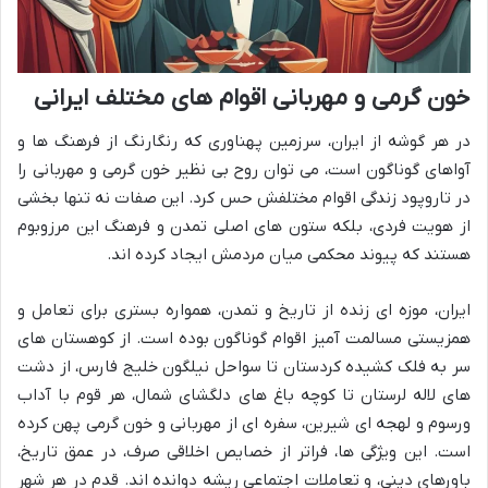
خون گرمی و مهربانی اقوام های مختلف ایرانی
در هر گوشه از ایران، سرزمین پهناوری که رنگارنگ از فرهنگ ها و
آواهای گوناگون است، می توان روح بی نظیر خون گرمی و مهربانی را
در تاروپود زندگی اقوام مختلفش حس کرد. این صفات نه تنها بخشی
از هویت فردی، بلکه ستون های اصلی تمدن و فرهنگ این مرزوبوم
هستند که پیوند محکمی میان مردمش ایجاد کرده اند.
ایران، موزه ای زنده از تاریخ و تمدن، همواره بستری برای تعامل و
همزیستی مسالمت آمیز اقوام گوناگون بوده است. از کوهستان های
سر به فلک کشیده کردستان تا سواحل نیلگون خلیج فارس، از دشت
های لاله لرستان تا کوچه باغ های دلگشای شمال، هر قوم با آداب
ورسوم و لهجه ای شیرین، سفره ای از مهربانی و خون گرمی پهن کرده
است. این ویژگی ها، فراتر از خصایص اخلاقی صرف، در عمق تاریخ،
باورهای دینی، و تعاملات اجتماعی ریشه دوانده اند. قدم در هر شهر