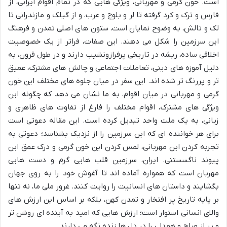
است. خون گرمی و مهربانی، ویژگی هایی که در تمام اقوام ایرانی، از
فارس و ترک و کرد گرفته تا لر و بلوچ و عرب، و از گیلک و مازندرانی تا
لک و تالش، به وضوح نمایان است، ستون های اصلی تمدن و فرهنگ
این سرزمین را شکل می دهند. این صفات، فراتر از یک خصوصیت
اخلاقی ساده، ریشه در تاریخی پرفرازونشیب دارند و در طول قرون، به
دلیل آموزه های دینی، تعاملات اجتماعی و چالش های مشترک، عمیق
تر و پررنگ تر شده اند. این سفر در میان جلوه های مختلف این خون
گرمی و مهربانی در میان اقوام، به ما نشان می دهد که چگونه این
ویژگی های مشترک، اقوام مختلف را فارغ از تفاوت های ظاهری و
زبانی، به یک ملت واحد تبدیل کرده است. این مقاله دعوتی است
برای هر خواننده ای که این سرزمین را از نزدیک بشناسد؛ دعوتی به
تجربه کردن این مهربانی، لمس کردن این خون گرمی و درک عمق این
پیوند ناگسستنی. ایران، سرزمین قلب هایی گرم و دست هایی
مهربان است که همواره آماده اند تا آغوش خود را به روی جهان
بگشایند و داستان های انسانیت را روایت کنند. غرور ملی ما، نه تنها
بر پایه تاریخ پر افتخار و تمدن کهن، بلکه بر اساس این ارزش های
والای انسانی استوار است؛ ارزش هایی که امید به آینده ای روشن تر
و پر از صلح و همدلی را در دل ها زنده نگه می دارند.