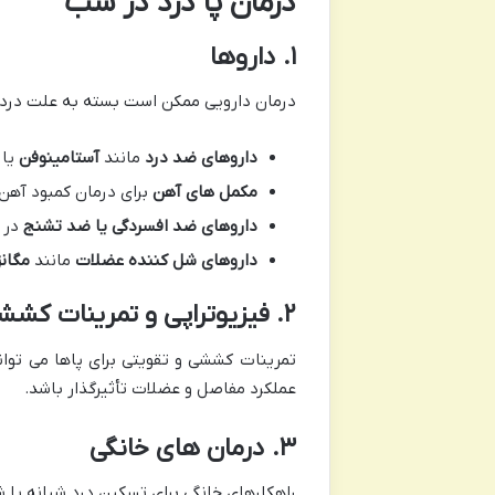
درمان پا درد در شب
۱
.
داروها
درمان دارویی ممکن است بسته به علت درد 
داروهای ضد درد
مانند
آستامینوفن
یا
مکمل های آهن
برای درمان کمبود آهن
داروهای ضد افسردگی یا ضد تشنج
در 
داروهای شل کننده عضلات
مانند
مگان
۲
.
فیزیوتراپی و تمرینات کش
تمرینات کششی و تقویتی برای پاها می توان
عملکرد مفاصل و عضلات تأثیرگذار باشد.
۳
.
درمان های خانگی
راهکارهای خانگی برای تسکین درد شبانه پا ش